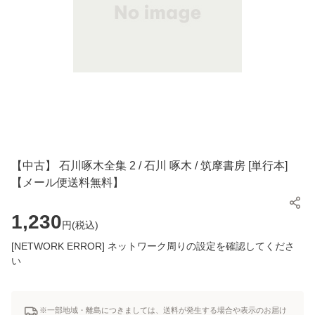
【中古】 石川啄木全集 2 / 石川 啄木 / 筑摩書房 [単行本]
【メール便送料無料】
1,230
円(
税込
)
[NETWORK ERROR] ネットワーク周りの設定を確認してくださ
い
※一部地域・離島につきましては、送料が発生する場合や表示のお届け