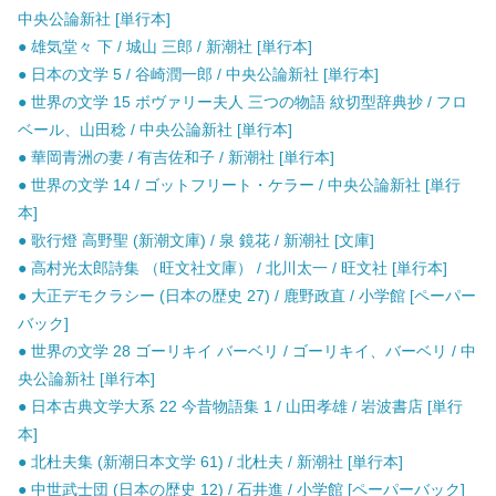
中央公論新社 [単行本]
● 雄気堂々 下 / 城山 三郎 / 新潮社 [単行本]
● 日本の文学 5 / 谷崎潤一郎 / 中央公論新社 [単行本]
● 世界の文学 15 ボヴァリー夫人 三つの物語 紋切型辞典抄 / フロ
ベール、山田稔 / 中央公論新社 [単行本]
● 華岡青洲の妻 / 有吉佐和子 / 新潮社 [単行本]
● 世界の文学 14 / ゴットフリート・ケラー / 中央公論新社 [単行
本]
● 歌行燈 高野聖 (新潮文庫) / 泉 鏡花 / 新潮社 [文庫]
● 高村光太郎詩集 （旺文社文庫） / 北川太一 / 旺文社 [単行本]
● 大正デモクラシー (日本の歴史 27) / 鹿野政直 / 小学館 [ペーパー
バック]
● 世界の文学 28 ゴーリキイ バーベリ / ゴーリキイ、バーベリ / 中
央公論新社 [単行本]
● 日本古典文学大系 22 今昔物語集 1 / 山田孝雄 / 岩波書店 [単行
本]
● 北杜夫集 (新潮日本文学 61) / 北杜夫 / 新潮社 [単行本]
● 中世武士団 (日本の歴史 12) / 石井進 / 小学館 [ペーパーバック]