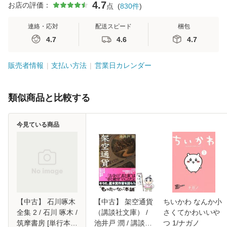
4.7
お店の評価：
点
(
830
件
)
連絡・応対
配送スピード
梱包
4.7
4.6
4.7
販売者情報
支払い方法
営業日カレンダー
類似商品と比較する
今見ている商品
【中古】 石川啄木
【中古】 架空通貨
ちいかわ なんか小
全集 2 / 石川 啄木 /
（講談社文庫） /
さくてかわいいや
筑摩書房 [単行本]
池井戸 潤 / 講談社
つ 1/ナガノ