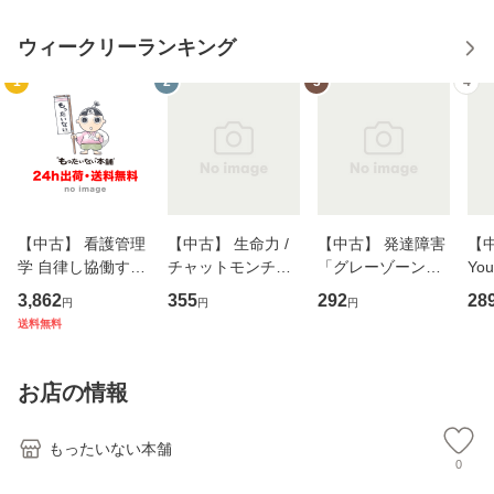
ウィークリーランキング
1
2
3
4
【中古】 看護管理
【中古】 生命力 /
【中古】 発達障害
【中
学 自律し協働する
チャットモンチー /
「グレーゾーン」
You
専門職の看護マネ
キューンレコード
その正しい理解と
のがか
3,862
355
292
28
円
円
円
ジメントスキル 改
[CD]【メール便送
克服法 (SB新書 57
【
送料無料
訂第3版 (看護学テ
料無料】
2) / 岡田尊司 / Ｓ
料
キストNiCE) / 手島
Ｂクリエイティブ
恵 藤本幸三 / 南江
[新書]【メール便送
お店の情報
堂 [単行
料無料】
もったいない本舗
0