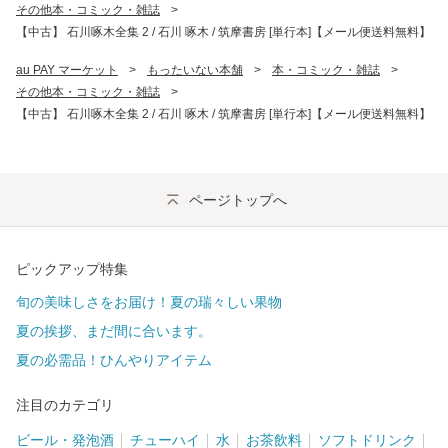
その他本・コミック・雑誌
>
【中古】 石川啄木全集 2 / 石川 啄木 / 筑摩書房 [単行本]【メール便送料無料】
au PAY マーケット
>
もったいない本舗
>
本・コミック・雑誌
>
その他本・コミック・雑誌
>
【中古】 石川啄木全集 2 / 石川 啄木 / 筑摩書房 [単行本]【メール便送料無料】
ページトップへ
ピックアップ特集
旬の美味しさをお届け！夏の瑞々しい果物
夏の挨拶、まだ間に合います。
夏の必需品！ひんやりアイテム
注目のカテゴリ
ビール・発泡酒
チューハイ
水
お茶飲料
ソフトドリンク