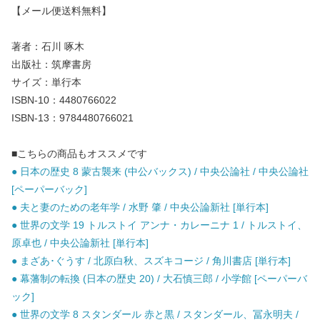
【メール便送料無料】
著者：石川 啄木
出版社：筑摩書房
サイズ：単行本
ISBN-10：4480766022
ISBN-13：9784480766021
■こちらの商品もオススメです
● 日本の歴史 8 蒙古襲来 (中公バックス) / 中央公論社 / 中央公論社
[ペーパーバック]
● 夫と妻のための老年学 / 水野 肇 / 中央公論新社 [単行本]
● 世界の文学 19 トルストイ アンナ・カレーニナ 1 / トルストイ、
原卓也 / 中央公論新社 [単行本]
● まざあ･ぐうす / 北原白秋、スズキコージ / 角川書店 [単行本]
● 幕藩制の転換 (日本の歴史 20) / 大石慎三郎 / 小学館 [ペーパーバ
ック]
● 世界の文学 8 スタンダール 赤と黒 / スタンダール、冨永明夫 /