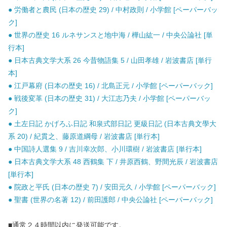
● 労働者と農民 (日本の歴史 29) / 中村政則 / 小学館 [ペーパーバッ
ク]
● 世界の歴史 16 ルネサンスと地中海 / 樺山紘一 / 中央公論社 [単
行本]
● 日本古典文学大系 26 今昔物語集 5 / 山田孝雄 / 岩波書店 [単行
本]
● 江戸幕府 (日本の歴史 16) / 北島正元 / 小学館 [ペーパーバック]
● 戦後変革 (日本の歴史 31) / 大江志乃夫 / 小学館 [ペーパーバッ
ク]
● 土左日記 かげろふ日記 和泉式部日記 更級日記 (日本古典文學大
系 20) / 紀貫之、藤原道綱母 / 岩波書店 [単行本]
● 中国詩人選集 9 / 吉川幸次郎、小川環樹 / 岩波書店 [単行本]
● 日本古典文学大系 48 西鶴集 下 / 井原西鶴、野間光辰 / 岩波書店
[単行本]
● 院政と平氏 (日本の歴史 7) / 安田元久 / 小学館 [ペーパーバック]
● 聖書 (世界の名著 12) / 前田護郎 / 中央公論社 [ペーパーバック]
■通常２４時間以内に発送可能です。