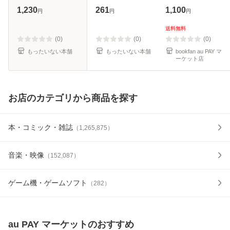
【メール便送料無
[文庫]【メール便送
1,230
261
1,100
円
円
円
料】
料無料】
送料無料
(0)
(0)
(0)
もったいない本舗
もったいない本舗
bookfan au PAY マ
ーケット店
お店のカテゴリから商品を探す
本・コミック・雑誌
（
1,265,875
）
音楽・映像
（
152,087
）
ゲーム機・ゲームソフト
（
282
）
au PAY マーケット
のおすすめ