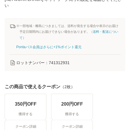
い
※一部地域・離島につきましては、送料が発生する場合や表示のお届け
予定日期間内にお届けできない場合があります。（
送料・配送につい
て
）
Pontaパス会員はさらに+1%ポイント還元
ロットナンバー：
741312931
この商品で使えるクーポン
（
2
枚）
350
円OFF
200
円OFF
獲得する
獲得する
クーポン詳細
クーポン詳細