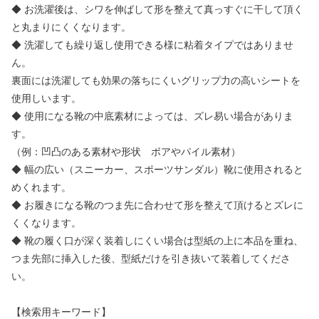
◆ お洗濯後は、シワを伸ばして形を整えて真っすぐに干して頂く
と丸まりにくくなります。
◆ 洗濯しても繰り返し使用できる様に粘着タイプではありませ
ん。
裏面には洗濯しても効果の落ちにくいグリップ力の高いシートを
使用しいます。
◆ 使用になる靴の中底素材によっては、ズレ易い場合がありま
す。
（例：凹凸のある素材や形状 ボアやパイル素材）
◆ 幅の広い（スニーカー、スポーツサンダル）靴に使用されると
めくれます。
◆ お履きになる靴のつま先に合わせて形を整えて頂けるとズレに
くくなります。
◆ 靴の履く口が深く装着しにくい場合は型紙の上に本品を重ね、
つま先部に挿入した後、型紙だけを引き抜いて装着してくださ
い。
【検索用キーワード】