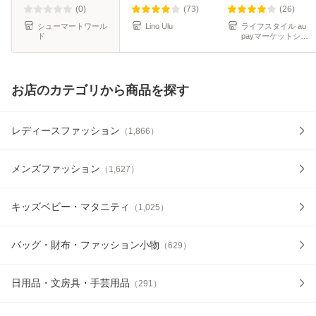
NAIGAI 06405002
ウルインソール リ
イズ Sサイズ Mサ
(0)
(73)
(26)
06405005 SU
ノウ
イズ
シューマートワール
Lino Ulu
ライフスタイル au
ド
payマーケットショ
ップ
お店のカテゴリから商品を探す
レディースファッション
（
1,866
）
メンズファッション
（
1,627
）
キッズベビー・マタニティ
（
1,025
）
バッグ・財布・ファッション小物
（
629
）
日用品・文房具・手芸用品
（
291
）