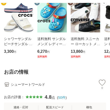
1
2
3
4
シャワーサンダル
送料無料 サンダル
送料無料 スニーカ
送
ビーチサンダル メ
メンズ レディース
ー ローカット メン
ン 
ンズ レディース S
AW 秋冬 新作 秋新
ズ FW 秋冬 新作
ズ 
3,300
6,270
13,860
12
円
円
円
S 春夏 新作 春新作
作 冬新作 クロック
秋新作 冬新作 人気
秋新
送料無料
送料無料
送料
夏新作 クロックス
ス crocs 2026 Dor
流行 定番 2023 C
流行
crocs 2026 bayab
aemon Cls Clg 21
ONVERSE BREAK
ケッ
and slide 205392
1691 90H クロッ
STAR SK SHINPEI
CH
お店の情報
126 4CC
グ ドラえ
UENO OX ＋342
リ
シューマートワールド
0
4.8
お店の評価：
点
(
50
件
)
連絡・応対
配送スピード
梱包