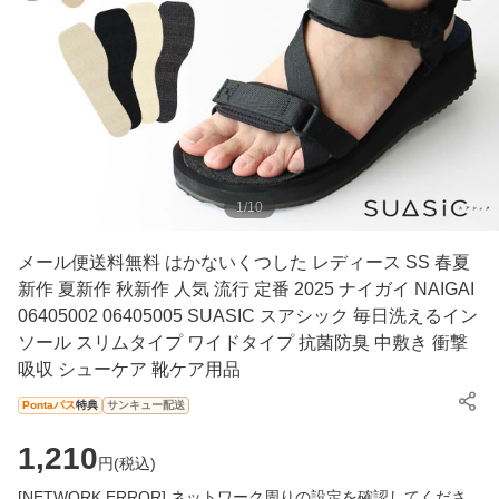
1
/
10
メール便送料無料 はかないくつした レディース SS 春夏
新作 夏新作 秋新作 人気 流行 定番 2025 ナイガイ NAIGAI
06405002 06405005 SUASIC スアシック 毎日洗えるイン
ソール スリムタイプ ワイドタイプ 抗菌防臭 中敷き 衝撃
吸収 シューケア 靴ケア用品
Pontaパス
特典
サンキュー配送
1,210
円(
税込
)
[NETWORK ERROR] ネットワーク周りの設定を確認してくださ