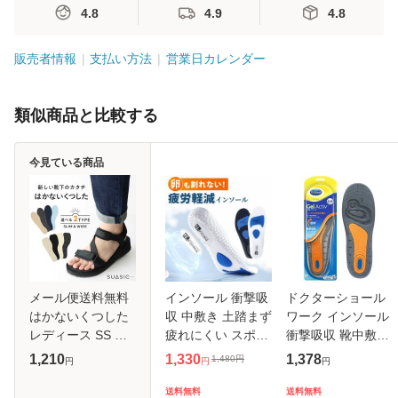
4.8
4.9
4.8
販売者情報
支払い方法
営業日カレンダー
類似商品と比較する
今見ている商品
メール便送料無料
インソール 衝撃吸
ドクターショール
はかないくつした
収 中敷き 土踏まず
ワーク インソール
レディース SS 春
疲れにくい スポー
衝撃吸収 靴中敷き
夏 新作 夏新作 秋
ツ スニーカー ラン
立ち仕事用 臭い 消
1,210
1,330
1,378
1,480
円
円
円
円
新作 人気 流行 定
ニング アーチ メン
臭 Dr.Scholl ジェル
番 2025 ナイガイ
ズ レディース リノ
アクティブ 全2サ
送料無料
送料無料