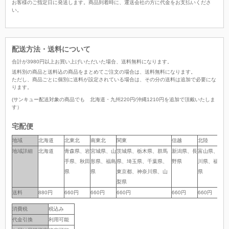
お客様のご指定日に発送します。商品到着時に、運送会社の方に代金をお支払いくださ
い。
配送方法・送料について
合計が
3980
円以上お買い上げいただいた場合、
送料無料
になります。
送料別の商品と送料込の商品をまとめてご注文の場合は、送料無料になります。
ただし、商品ごとに個別に送料が設定されている場合は、その分の送料は追加で必要にな
ります。
(サンキュー配送対象の商品でも 北海道・九州220円/沖縄1210円を追加で頂戴いたしま
す）
宅配便
地域
地域
北海道
北東北
南東北
関東
信越
北陸
中
地域詳細
地域詳細
北海道
青森県、岩
宮城県、山
茨城県、栃木県、群馬
新潟県、長
富山県、石
岐
手県、秋田
形県、福島
県、埼玉県、千葉県、
野県
川県、福井
岡
県
県
東京都、神奈川県、山
県
県
梨県
送料
送料
880円
660円
660円
660円
660円
660円
6
消費税
税込み
代金引換
利用可能