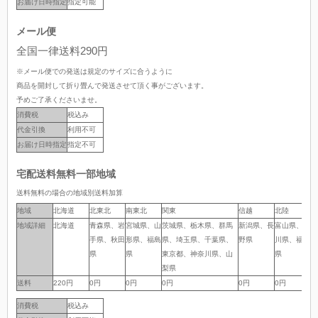
お届け日時指定
指定可能
メール便
全国一律送料290円
※メール便での発送は規定のサイズに合うように
商品を開封して折り畳んで発送させて頂く事がございます。
予めご了承くださいませ。
消費税
税込み
代金引換
利用不可
お届け日時指定
指定不可
宅配送料無料一部地域
送料無料の場合の地域別送料加算
地域
地域
北海道
北東北
南東北
関東
信越
北陸
中
地域詳細
地域詳細
北海道
青森県、岩
宮城県、山
茨城県、栃木県、群馬
新潟県、長
富山県、石
岐
手県、秋田
形県、福島
県、埼玉県、千葉県、
野県
川県、福井
岡
県
県
東京都、神奈川県、山
県
県
梨県
送料
送料
220円
0円
0円
0円
0円
0円
0
消費税
税込み