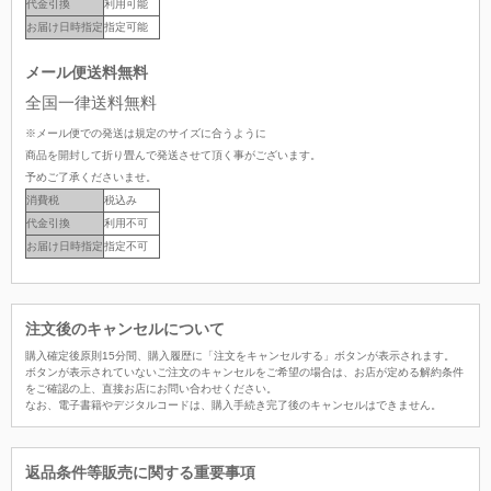
代金引換
利用可能
お届け日時指定
指定可能
メール便送料無料
全国一律送料無料
※メール便での発送は規定のサイズに合うように
商品を開封して折り畳んで発送させて頂く事がございます。
予めご了承くださいませ。
消費税
税込み
代金引換
利用不可
お届け日時指定
指定不可
注文後のキャンセルについて
購入確定後原則15分間、購入履歴に「注文をキャンセルする」ボタンが表示されます。
ボタンが表示されていないご注文のキャンセルをご希望の場合は、お店が定める解約条件
をご確認の上、直接お店にお問い合わせください。
なお、電子書籍やデジタルコードは、購入手続き完了後のキャンセルはできません。
返品条件等販売に関する重要事項