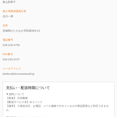
新山彩希子
個人情報保護責任者
石川一博
住所
茨城県ひたちなか市田彦999-13
電話番号
029-229-3756
FAX番号
029-229-3727
メールアドレス
bidders@shoemartworld.jp
支払い・配送時期について
▼送料について
【業者】 日本郵便
【配送サービス名】ゆうパック
【備考】 ※発送当日、お電話、メール連絡でのキャンセルや商品変更など対応できませ
ん。