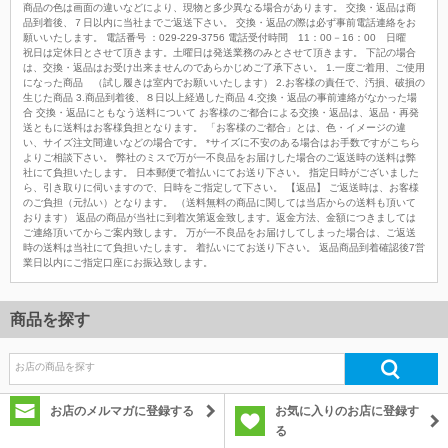
商品の色は画面の違いなどにより、現物と多少異なる場合があります。 交換・返品は商
品到着後、７日以内に当社までご返送下さい。 交換・返品の際は必ず事前電話連絡をお
願いいたします。 電話番号 ：029-229-3756 電話受付時間 11：00－16：00 日曜
祝日は定休日とさせて頂きます。土曜日は発送業務のみとさせて頂きます。 下記の場合
は、交換・返品はお受け出来ませんのであらかじめご了承下さい。 1.一度ご着用、ご使用
になった商品 （試し履きは室内でお願いいたします） 2.お客様の責任で、汚損、破損の
生じた商品 3.商品到着後、８日以上経過した商品 4.交換・返品の事前連絡がなかった場
合 交換・返品にともなう送料について お客様のご都合による交換・返品は、返品・再発
送ともに送料はお客様負担となります。 「お客様のご都合」とは、色・イメージの違
い、サイズ注文間違いなどの場合です。 *サイズに不安のある場合はお手数ですがこちら
よりご相談下さい。 弊社のミスで万が一不良品をお届けした場合のご返送時の送料は弊
社にて負担いたします。 日本郵便で着払いにてお送り下さい。 指定日時がございました
ら、引き取りに伺いますので、日時をご指定して下さい。 【返品】 ご返送時は、お客様
のご負担（元払い）となります。 （送料無料の商品に関しては当店からの送料も頂いて
おります） 返品の商品が当社に到着次第返金致します。返金方法、金額につきましては
ご連絡頂いてからご案内致します。 万が一不良品をお届けしてしまった場合は、ご返送
時の送料は当社にて負担いたします。 着払いにてお送り下さい。 返品商品到着確認後7営
業日以内にご指定口座にお振込致します。
商品を探す
お店のメルマガに登録する
お気に入りのお店に登録す
る