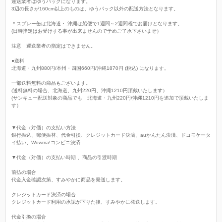
運送業者はゆうパックになります。
3辺の長さが160cm以上のものは、ゆうパック以外の配送方法となります。
＊スプレー缶は北海道・.沖縄は船便で1週間～2週間程でお届けとなります。
(日時指定はお受けする事が出来ませんので予めご了承下さいませ）
注意 運送業者の指定はできません。
●送料
北海道・九州880円/本州・四国660円/沖縄1870円 (税込) になります。
一部送料無料の商品もございます。
(送料無料の場合、北海道、九州220円、沖縄1210円頂戴いたします）
(サンキュー配送対象の商品でも 北海道・九州220円/沖縄1210円を追加で頂戴いたしま
す）
▼代金（対価）の支払い方法
銀行振込、郵便振替、代金引換、クレジットカード決済、auかんたん決済、ドコモケータ
イ払い、Wowma!コンビニ決済
▼代金（対価）の支払い時期 、商品の引渡時期
前払の場合
代金入金確認次第、すみやかに商品を発送します。
クレジットカード決済の場合
クレジットカード利用の承認が下りた後、すみやかに発送します。
代金引換の場合