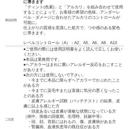
に導きます
「ティント(色素)」と「アルカリ」を組み合わせて使用
することによって、お客様の希望の色味、アンダーレ
ベル・ダメージに合わせたアルカリのコントロールが
商品説明
可能に。
仕上がりの質感を意識した処方で、つや感のある髪色
に導きます。
レベルコントロール（A）：A2、A5、A6、A8、A10
●ご使用の際には使用説明書をよく読んで正しくお使い
ください。
●本品は業務用です。
●ヘアカラーはまれに重いアレルギー反応をおこすこと
があります。
●次の方には使用しないで下さい。
・今までに本品に限らずヘアカラーでかぶれたこと
がある方
・今までに染毛中または直後に気分の悪くなったこ
とのある方
・皮膚アレルギー試験（パッチテスト）の結果、皮
膚に以上を感じた方
・頭皮あるいは皮膚が過敏な状態になっている方
（病中、病後の回復期、生理時、妊娠中等）
ご注意
・頭、顔、首筋にはれもの、傷、皮膚病がある方
・腎臓病、血液疾患等の既往症がある方