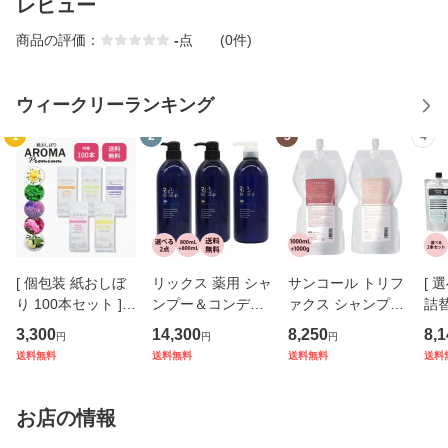
レビュー
商品の評価：
-
点
(0件)
ウィークリーランキング
1
2
3
4
[ 個包装 紙おしぼ
リックス 薬用 シャ
サンコール トリフ
[ 
り 100本セット ] V
ンプー＆コンディ
ァクス シャンプー
詰
Bアロマプレミア
ショナー 選べる セ
＆トリートメント
リー
3,300
14,300
8,250
8,1
円
円
円
ム FSX 選べる5種
ット / 800ｍL+800
詰替え用 セット 1
ュー
送料無料
送料無料
送料無料
送料
の香り シトラール
mL
000mL+1000g [ ヘ
+0
ペパーミント ラベ
アケア うるおい 髪
し）
ンダー ローズ ベル
ダメージケア CMC
らか
お店の情報
ガモット
ケラチン
リ