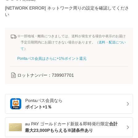
[NETWORK ERROR] ネットワーク周りの設定を確認してくださ
い
※一部地域・離島につきましては、送料が発生する場合や表示のお届け
予定日期間内にお届けできない場合があります。（
送料・配送につい
て
）
Pontaパス会員はさらに+1%ポイント還元
ロットナンバー：
739907701
Pontaパス
会員なら
ポイント+
1
％
au PAY ゴールドカード新規＆即時発行限定
合計
最大23,000Pもらえる※諸条件あり