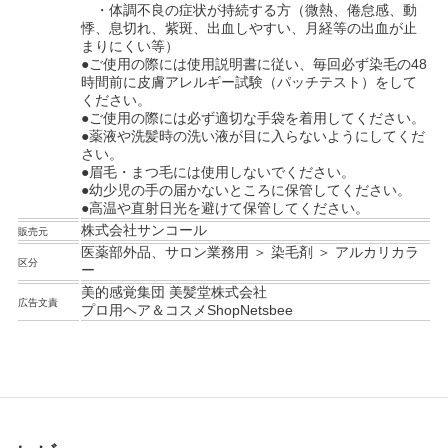
・体調不良の症状が持続する方（微熱、倦怠感、動
悸、息切れ、紫斑、出血しやすい、月経等の出血が止
まりにくい等）
●ご使用の際には使用説明書に従い、毎回必ず染毛の48
時間前に皮膚アレルギー試験（パッチテスト）をして
ください。
●ご使用の際には必ず適切な手袋を着用してください。
●薬液や洗髪時の洗い液が目に入らないようにしてくだ
さい。
●眉毛・まつ毛には使用しないでください。
●幼少児の手の届かないところに保管してください。
●高温や直射日光を避けて保管してください。
株式会社サンコール
販売元
医薬部外品、サロン業務用 ＞ 染毛剤 ＞ アルカリカラ
区分
ー
美的感覚集団 美髪堂株式会社
広告文責
プロ用ヘア＆コスメShopNetsbee