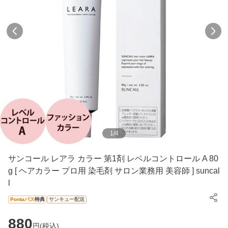
1
/
4
サンコール レアラ カラー 第1剤 レベルコントロール A 80
g [ ヘアカラー プロ用 染毛剤 サロン業務用 美容師 ] suncal
l
Pontaパス
特典
サンキュー配送
880
円(
税込
)