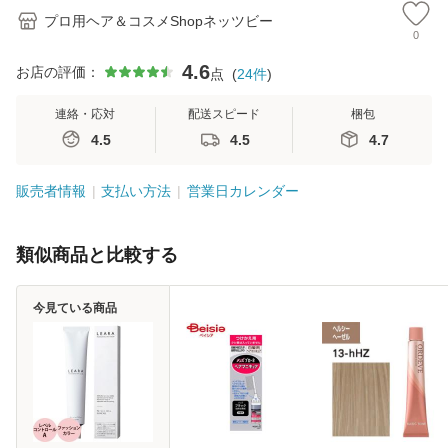
プロ用ヘア＆コスメShopネッツビー
0
4.6
お店の評価：
点
(
24
件
)
連絡・応対
配送スピード
梱包
4.5
4.5
4.7
販売者情報
支払い方法
営業日カレンダー
類似商品と比較する
今見ている商品