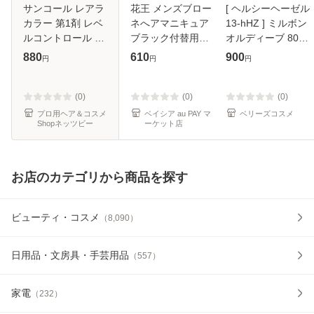
サンコール レアラ
花王 メンズブロー
[ ヘルシーヘーゼル
カラー 第1剤 レベ
ネへアマニキュア
13-hHZ ] ミルボン
ルコントロール A
ブラック付替用
オルディーブ 80g
80g [ ヘアカラー
72g | 白髪染め メ
ヘアカラー カラー
880
610
900
円
円
円
プロ用 染毛剤 サロ
ンズ ヘアマニキュ
リング 女性用
ン業務用 美容師 ]
ア ブローネ ブラッ
suncall
ク 簡単 部分染め
(0)
(0)
(0)
花王 男性用
プロ用ヘア＆コスメ
ベイシア au PAY マ
ベリーズコスメ
Shopネッツビー
ーケット店
お店のカテゴリから商品を探す
ビューティ・コスメ
（
8,090
）
日用品・文房具・手芸用品
（
557
）
家電
（
232
）