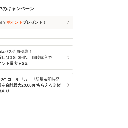
中のキャンペーン
稿で
ポイント
プレゼント！
ntaパス
会員特典！
曜日は
3,980
円以上同時購入で
イント最大＋
5
％
u PAY ゴールドカード新規＆即時発
限定
合計最大23,000Pもらえる※諸
件あり