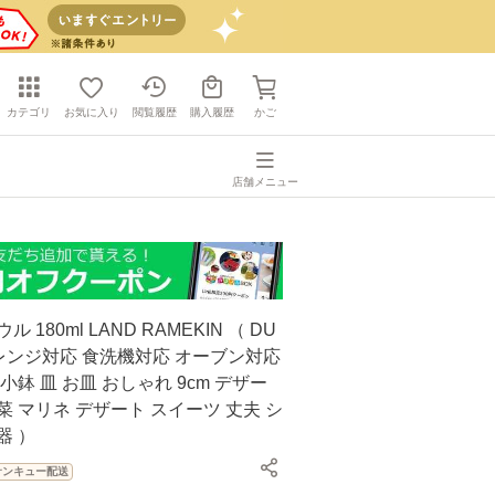
カテゴリ
お気に入り
閲覧履歴
購入履歴
かご
店舗メニュー
 180ml LAND RAMEKIN （ DU
子レンジ対応 食洗機対応 オーブン対応
小鉢 皿 お皿 おしゃれ 9cm デザー
菜 マリネ デザート スイーツ 丈夫 シ
器 ）
サンキュー配送