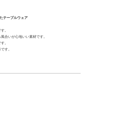
したテーブルウェア
です。
る風合いが心地いい素材です。
です。
単です。