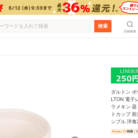
検索
詳細検索
ダルトン ボウル
LTON 電
ラメキン 器 
トカップ 前
ンプル 洋食
Pontaパス
特典