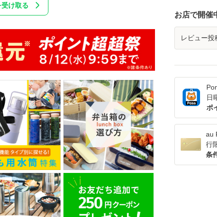
を受け取る
お店で開催
レビュー投
Po
日
ポ
a
行
条