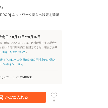
込
)
K ERROR] ネットワーク周りの設定を確認
予定日：
8月11日〜8月16日
域・離島につきましては、送料が発生する場合や
お届け予定日期間内にお届けできない場合があり
（
送料・配送について
）
定！Pontaパス会員は3,980円以上のご購入
+5%ポイント還元
ナンバー：
737340691
かごに入れる
0