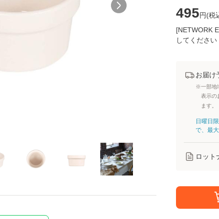
495
円(
税
[NETWOR
してください
お届け
※一部地
表示の
ます。
日曜日限
で、最大
ロット