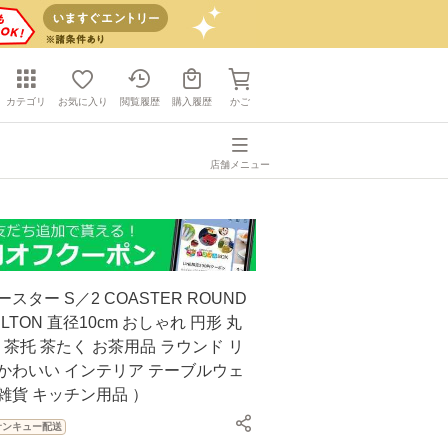
カテゴリ
お気に入り
閲覧履歴
購入履歴
かご
店舗メニュー
スター S／2 COASTER ROUND
ULTON 直径10cm おしゃれ 円形 丸
る 茶托 茶たく お茶用品 ラウンド リ
かわいい インテリア テーブルウェ
雑貨 キッチン用品 ）
サンキュー配送