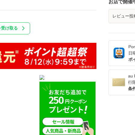
お店で開催
レビュー投
を受け取る
Po
日
ポ
a
行
条