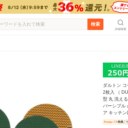
検索
詳細検索
ダルトン コー
2枚入 （ D
型 丸 洗え
バーシブル 
ア キッチン
Pontaパス
特典