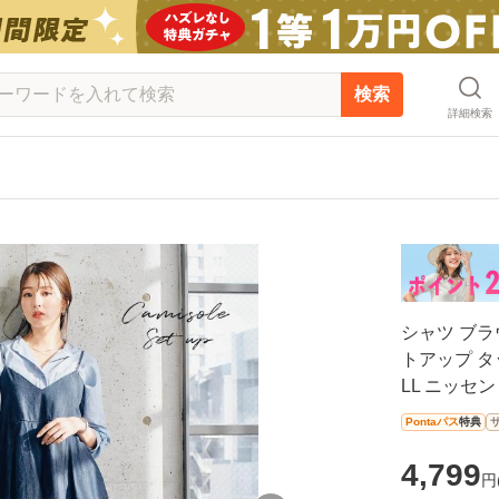
検索
詳細検索
シャツ ブラ
トアップ タッ
LL ニッセン n
Pontaパス
特典
4,799
円