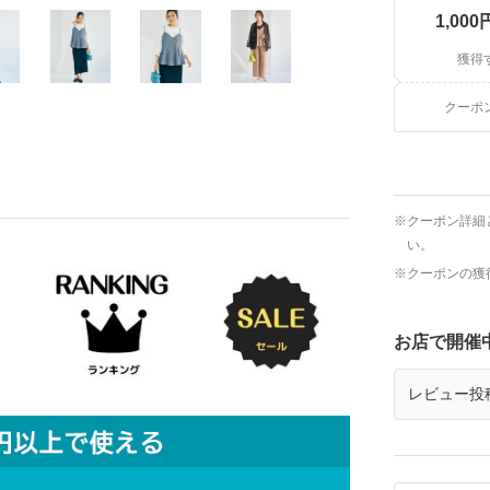
1,000
獲得
クーポ
クーポン詳細
い。
クーポンの獲
お店で開催
レビュー投