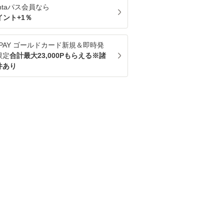
ntaパス
会員なら
イント+
1
％
u PAY ゴールドカード新規＆即時発
限定
合計最大23,000Pもらえる※諸
件あり