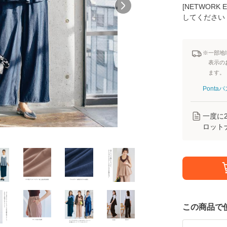
[NETWOR
してください
※一部地
表示の
ます。
Pont
一度に
ロット
この商品で