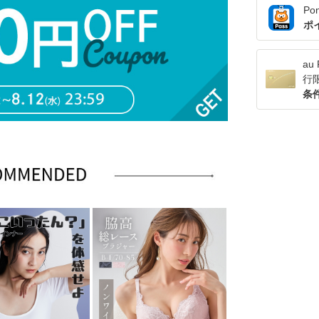
Po
ポ
a
行
条