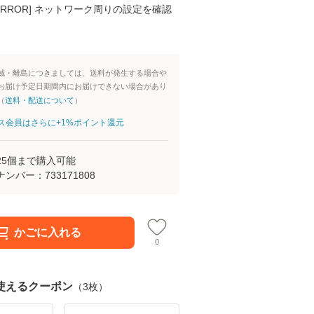
K ERROR] ネットワーク周りの設定を確認
域・離島につきましては、送料が発生する場合や
お届け予定日期間内にお届けできない場合があり
（
送料・配送について
）
aパス会員はさらに+1%ポイント還元
25
個まで購入可能
ナンバー：
733171808
かごに入れる
0
使えるクーポン
（
3
枚）