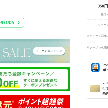
350
円
獲得
を受け取る
クーポ
クーポン詳細
い。
クーポンの獲
Po
ポ
a
行
条