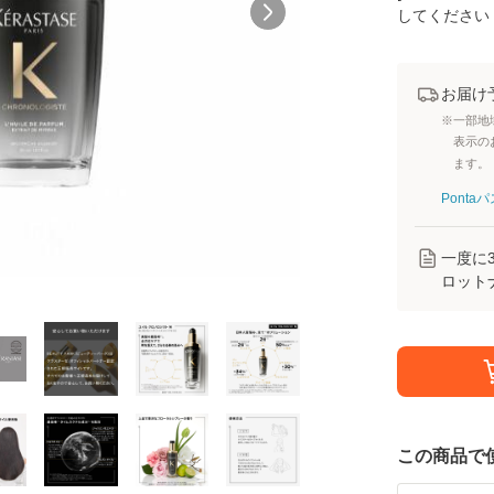
してください
お届け
※一部地
表示の
ます。
Pont
一度に
ロット
この商品で