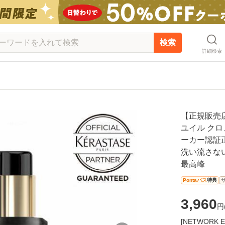
検索
詳細検索
【正規販売店
ユイル クロノ
ーカー認証
洗い流さな
最高峰
Pontaパス
特典
3,960
円
[NETWOR