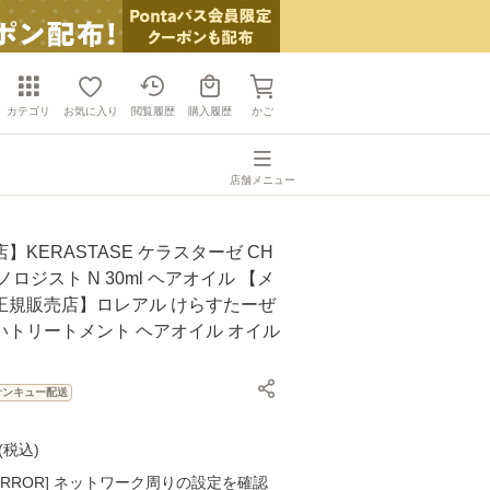
カテゴリ
お気に入り
閲覧履歴
購入履歴
かご
店舗メニュー
】KERASTASE ケラスターゼ CH
ロジスト N 30ml ヘアオイル 【メ
正規販売店】ロレアル けらすたーぜ
いトリートメント ヘアオイル オイル
サンキュー配送
(
税込
)
K ERROR] ネットワーク周りの設定を確認