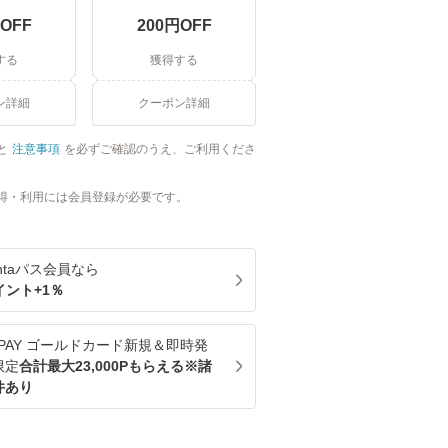
OFF
200
円OFF
する
獲得する
ン詳細
クーポン詳細
と
注意事項
を必ずご確認のうえ、ご利用くださ
得・利用には会員登録が必要です。
ntaパス
会員なら
イント+
1
％
u PAY ゴールドカード新規＆即時発
限定
合計最大23,000Pもらえる※諸
件あり