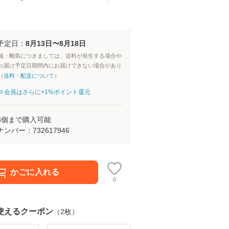
予定日：
8月13日〜8月18日
域・離島につきましては、送料が発生する場合や
お届け予定日期間内にお届けできない場合があり
（
送料・配送について
）
aパス会員はさらに+1%ポイント還元
3
個まで購入可能
ナンバー：
732617946
かごに入れる
0
使えるクーポン
（
2
枚）