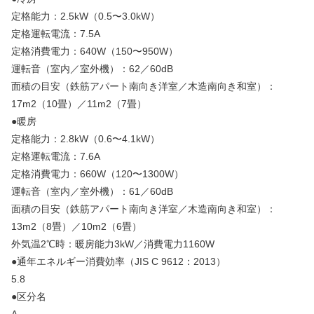
定格能力：2.5kW（0.5〜3.0kW）
定格運転電流：7.5A
定格消費電力：640W（150〜950W）
運転音（室内／室外機）：62／60dB
面積の目安（鉄筋アパート南向き洋室／木造南向き和室）：
17m2（10畳）／11m2（7畳）
●暖房
定格能力：2.8kW（0.6〜4.1kW）
定格運転電流：7.6A
定格消費電力：660W（120〜1300W）
運転音（室内／室外機）：61／60dB
面積の目安（鉄筋アパート南向き洋室／木造南向き和室）：
13m2（8畳）／10m2（6畳）
外気温2℃時：暖房能力3kW／消費電力1160W
●通年エネルギー消費効率（JIS C 9612：2013）
5.8
●区分名