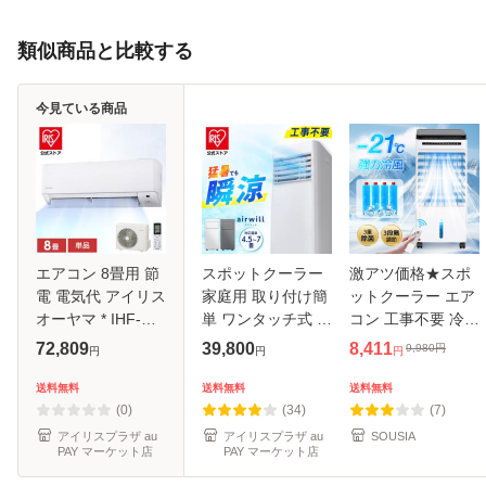
類似商品と比較する
今見ている商品
エアコン 8畳用 節
スポットクーラー
激アツ価格★スポ
電 電気代 アイリス
家庭用 取り付け簡
ットクーラー エア
オーヤマ * IHF-
単 ワンタッチ式 窓
コン 工事不要 冷風
2509G 省エネ い
パネル付き スポッ
機 冷風扇 強力 超
72,809
39,800
8,411
9,980
円
円
円
円
たわりエコモード
トエアコン アイリ
音波式 サーキュレ
プラス 節電率UP
スオーヤマ ポータ
ーター 大容量
送料無料
送料無料
送料無料
エコ 寝室 子供部屋
ブルクー 4.5〜7畳
10W省エネ 冷風扇
(0)
(34)
(7)
内部清浄 LE
対応 工
風機 キャス
アイリスプラザ au
アイリスプラザ au
SOUSIA
PAY マーケット店
PAY マーケット店