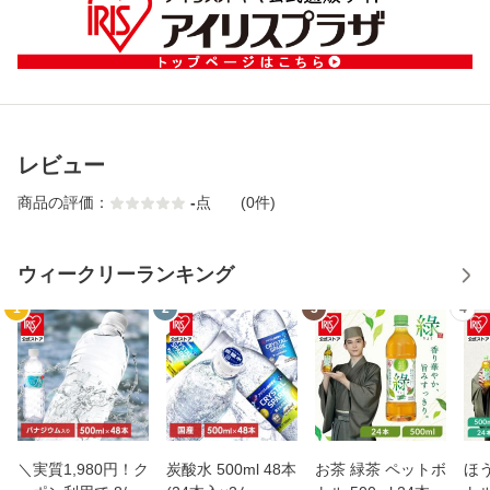
レビュー
商品の評価：
-
点
(0件)
ウィークリーランキング
1
2
3
4
＼実質1,980円！ク
炭酸水 500ml 48本
お茶 緑茶 ペットボ
ほ