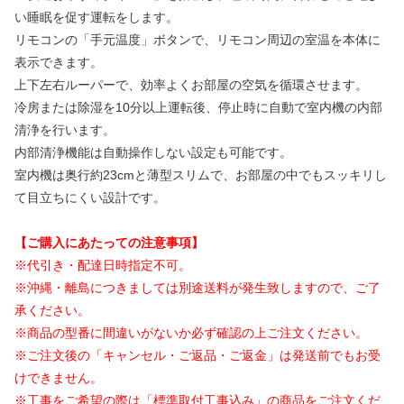
い睡眠を促す運転をします。
リモコンの「手元温度」ボタンで、リモコン周辺の室温を本体に
表示できます。
上下左右ルーパーで、効率よくお部屋の空気を循環させます。
冷房または除湿を10分以上運転後、停止時に自動で室内機の内部
清浄を行います。
内部清浄機能は自動操作しない設定も可能です。
室内機は奥行約23cmと薄型スリムで、お部屋の中でもスッキリし
て目立ちにくい設計です。
【ご購入にあたっての注意事項】
※代引き・配達日時指定不可。
※沖縄・離島につきましては別途送料が発生致しますので、ご了
承ください。
※商品の型番に間違いがないか必ず確認の上ご注文ください。
※ご注文後の「キャンセル・ご返品・ご返金」は発送前でもお受
けできません。
※工事をご希望の際は「標準取付工事込み」の商品をご注文くだ