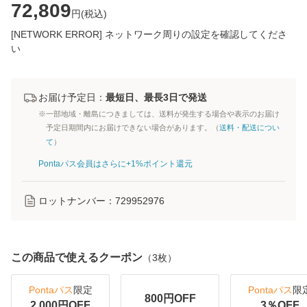
72,809
円(
税込
)
[NETWORK ERROR] ネットワーク周りの設定を確認してくださ
い
お届け予定日：
最短日、最長3日で発送
※一部地域・離島につきましては、送料が発生する場合や表示のお届け
予定日期間内にお届けできない場合があります。（
送料・配送につい
て
）
Pontaパス会員はさらに+1%ポイント還元
ロットナンバー：
729952976
この商品で使えるクーポン
（
3
枚）
Pontaパス
限定
Pontaパス
限
800
円OFF
2,000
円OFF
3
％OFF