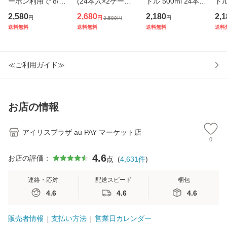
ーポン利用で 8/11
(24本入×2ケース)
トル 500ml 24本
トル
9:59まで／水 500
強炭酸水 無糖 プレ
密閉抽出 香り高い
選
2,580
2,680
2,180
2,1
円
円
円
3,580
円
ml 48本 富士山の
ーン レモン 天然水
旨みすっきり まろ
高
送料無料
送料無料
送料無料
送料
天然水 500ml×48
スパークリング ソ
やか 飲みやすい 食
高
本 ラベルレス ミネ
ーダ カロリーゼロ
事 朝に合う まとめ
飲み
ラルウォーター ペ
割り材 まとめ買い
買い ケース買い 箱
に
ットボトル
≪ご利用ガイド≫
ア
買い
ケ
お店の情報
アイリスプラザ au PAY マーケット店
0
4.6
お店の評価：
点
(
4,631
件
)
連絡・応対
配送スピード
梱包
4.6
4.6
4.6
販売者情報
支払い方法
営業日カレンダー