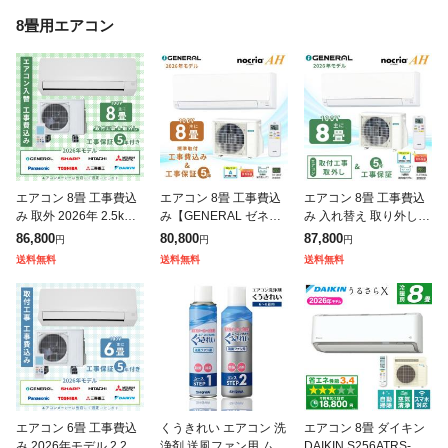
8畳用エアコン
エアコン 8畳 工事費込
エアコン 8畳 工事費込
エアコン 8畳 工事費込
み 取外 2026年 2.5kW
み【GENERAL ゼネラ
み 入れ替え 取り外し
(100V・15A) 工事保証
ル】2026年モデル ノク
【GENERAL ゼネラ
86,800
80,800
87,800
円
円
円
5年 新品 国内メーカー
リア AHシリーズ <AS-
ル】2026年モデル ノク
送料無料
送料無料
送料無料
送料込 工事込
AH256T> 2.5k
リア AHシリーズ <AS-
AH
エアコン 6畳 工事費込
くうきれい エアコン 洗
エアコン 8畳 ダイキン
み 2026年モデル 2.2kW
浄剤 送風ファン用 ムー
DAIKIN S256ATRS-W 2