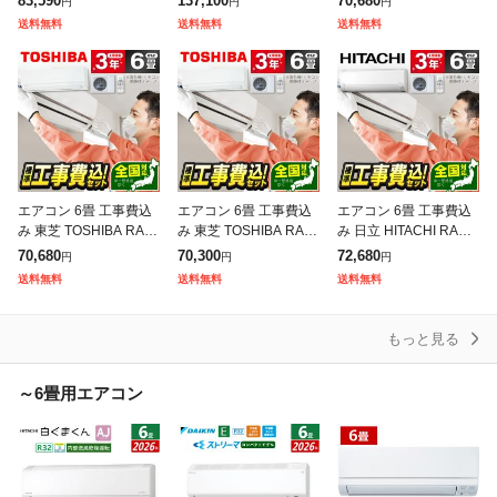
83,590
137,100
70,680
円
円
円
25年 標準設置工事セッ
025S-W 2025年 ピュア
ワイト 標準設置工事セ
送料無料
送料無料
送料無料
ト
ホワ
ット
エアコン 6畳 工事費込
エアコン 6畳 工事費込
エアコン 6畳 工事費込
み 東芝 TOSHIBA RAS-
み 東芝 TOSHIBA RAS-
み 日立 HITACHI RAS-
2215TM-W 2025年 ホ
2215TL 2025年 ホワイ
AJ2225S 2025年 スタ
70,680
70,300
72,680
円
円
円
ワイト 標準設置工事セ
ト TLシリーズ 標準設置
ーホワイト 白くまくん
送料無料
送料無料
送料無料
ット
工事セット
AJシリーズ
もっと見る
～6畳用エアコン