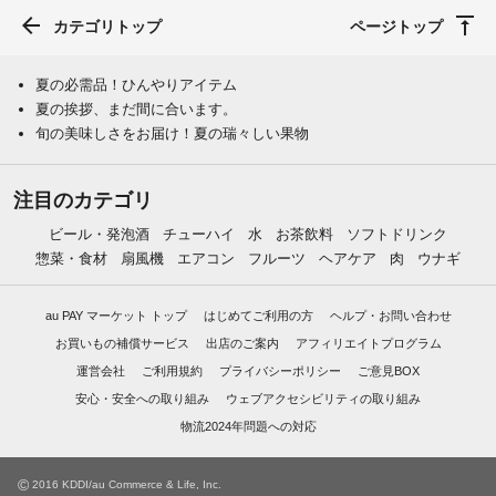
カテゴリトップ
ページトップ
夏の必需品！ひんやりアイテム
夏の挨拶、まだ間に合います。
旬の美味しさをお届け！夏の瑞々しい果物
注目のカテゴリ
ビール・発泡酒
チューハイ
水
お茶飲料
ソフトドリンク
惣菜・食材
扇風機
エアコン
フルーツ
ヘアケア
肉
ウナギ
au PAY マーケット トップ
はじめてご利用の方
ヘルプ・お問い合わせ
お買いもの補償サービス
出店のご案内
アフィリエイトプログラム
運営会社
ご利用規約
プライバシーポリシー
ご意見BOX
安心・安全への取り組み
ウェブアクセシビリティの取り組み
物流2024年問題への対応
©
2016 KDDI/au Commerce & Life, Inc.