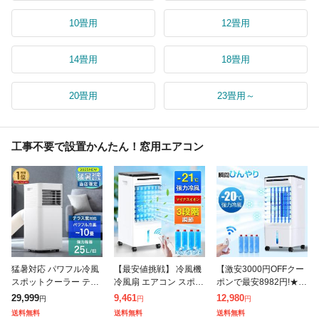
10畳用
12畳用
14畳用
18畳用
20畳用
23畳用～
工事不要で設置かんたん！窓用エアコン
猛暑対応 パワフル冷風
【最安値挑戦】 冷風機
【激安3000円OFFクー
スポットクーラー テラ
冷風扇 エアコン スポッ
ポンで最安8982円!★
ス窓パネル付 [2.3kW・
トクーラー 窓用エアコ
】冷風機 冷風扇 エアコ
29,999
9,461
12,980
円
円
円
25L/日] スポットエアコ
ン キャスター付き 工事
ン スポットクーラー 窓
送料無料
送料無料
送料無料