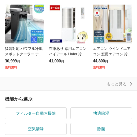
ン ノンドレン 家庭用
不要 強力 大容量 10W
用エアコン キャスター
冷
省エネ
付き
猛暑対応 パワフル冷風
在庫あり 窓用エアコン
エアコン ウインドエア
スポットクーラー テラ
ハイアール Haier 冷房
コン 窓用エアコン 冷房
ス窓パネル付 [2.3kW・
専用 ウィンドエアコン
専用タイプ (4-7畳) リモ
30,999
41,000
44,800
円
円
円
25L/日] ノンドレン 家
4〜6畳 マイナスイオン
コン付き リララ ReLaL
送料無料
送料無料
庭用 冷風機 スポットエ
ホワイト JA-W16B-
a CW-16A4 ホ
ア
もっと見る
機能から選ぶ
フィルター自動お掃除
快適除湿
空気清浄
除菌