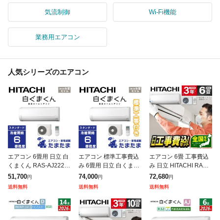
気流制御
Wi-Fi機能
業務用エアコン
人気シリーズのエアコン
エアコン 6畳用 日立 白
エアコン 標準工事費込
エアコン 6畳 工事費込
くまくん RAS-AJ2225
み 6畳用 日立 白くまく
み 日立 HITACHI RAS-
S-W 2025年モデル 単
ん RAS-AJ2225S-W 20
AJ2225S 2025年 スタ
51,700
74,000
72,680
円
円
円
相100V
25年モデル 単相100V
ーホワイト 白くまくん
送料無料
送料無料
送料無料
AJシリーズ