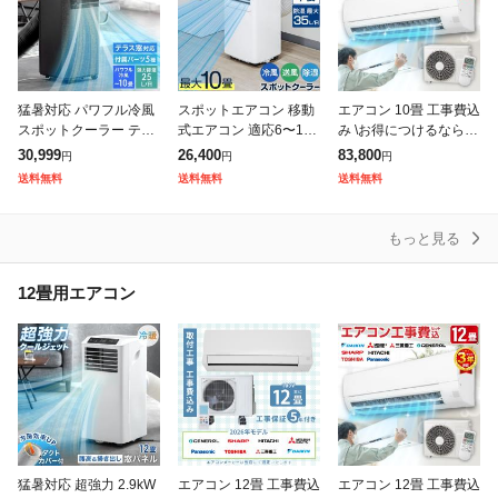
猛暑対応 パワフル冷風
スポットエアコン 移動
エアコン 10畳 工事費込
スポットクーラー テラ
式エアコン 適応6〜10
み \お得につけるなら!!/
ス窓パネル付 [2.3kW・
畳 2.0kW/2.2kW 工事不
国内メーカーおまかせ
30,999
26,400
83,800
円
円
円
25L/日] ノンドレン 家
要 スポットクーラー 1
2025年モデル 標準取付
送料無料
送料無料
送料無料
庭用 冷風機 スポットエ
台3役 冷房 冷風 除湿
工事費込 冷暖房
ア
もっと見る
12畳用エアコン
猛暑対応 超強力 2.9kW
エアコン 12畳 工事費込
エアコン 12畳 工事費込