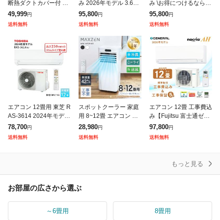
断熱ダクトカバー付 ス
み 2026年モデル 3.6kW
み \お得につけるなら!!/
ポットクーラー スポッ
(100V・15A) 工事保証
国内メーカーおまかせ
49,999
95,800
95,800
円
円
円
トエアコン 12畳 除湿 3
5年 新品 国内メーカー
2025年モデル 標準取付
送料無料
送料無料
送料無料
8L/日 テラス窓パネル
送料込 節電
工事費込 冷暖房
エアコン 12畳用 東芝 R
スポットクーラー 家庭
エアコン 12畳 工事費込
AS-3614 2024年モデル
用 8~12畳 エアコン 2.9
み【Fujitsu 富士通ゼネ
単相100V
kW スポットエアコン
ラル】2026年モデル ノ
78,700
28,980
97,800
円
円
円
クーラー 除湿機 衣類乾
クリア AHシリーズ <A
送料無料
送料無料
送料無料
燥除湿機 置き型 タイマ
S-AH366T>
ー
もっと見る
お部屋の広さから選ぶ
～6畳用
8畳用