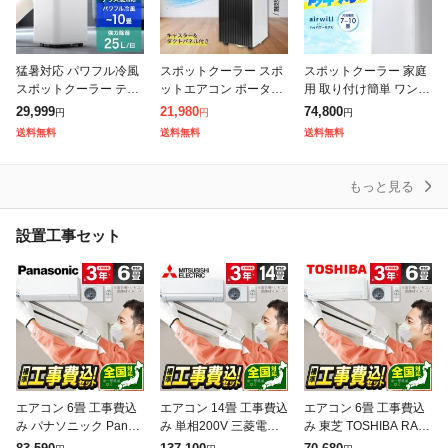
猛暑対応 パワフル冷風
スポットクーラー スポ
スポットクーラー 家庭
スポットクーラー テラ
ットエアコン ポータブ
用 取り付け簡単 ワンタ
ス窓パネル付 [2.3kW・
ルクーラー 【15〜31°
ッチ式 窓パネル付き ス
29,999
21,980
74,800
円
円
円
25L/日] スポットエアコ
Cの温度調整】 ノンド
ポットエアコン アイリ
送料無料
送料無料
送料無料
ン ノンドレン 家庭用
レン 小型 移動式クーラ
スオーヤマ ポータブル
冷
ー 業務用
クーラー 7〜
もっと見る
設置工事セット
エアコン 6畳 工事費込
エアコン 14畳 工事費込
エアコン 6畳 工事費込
み パナソニック Panas
み 単相200V 三菱電機
み 東芝 TOSHIBA RAS-
onic CS-225DFL-W 20
MITSUBISHI MSZ-GE4
2215TM-W 2025年 ホ