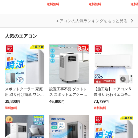
レ(日本テレビ 通販 ポ
類乾燥 工事不要 2026
用エアコン 冷房専用
ー 
送料無料
送料無料
送料
シュレ)
年モデル 温度感知機
マイナスイオン発生装
ーニ
能 冷風
置付
悪臭
エアコンの人気ランキングをもっと見る
人気のエアコン
スポットクーラー 家庭
設置工事不要!ダクトレ
【施工込】 エアコン 6
用 取り付け簡単 ワンタ
ス スポットエアクーラ
畳用 いたわりエコモー
ッチ式 窓パネル付き ス
ー 日テレポシュレ(日本
ド プラス 電気代 削減
39,800
46,800
73,799
円
円
円
ポットエアコン アイリ
テレビ 通販 ポシュレ)
快速パワー機能 時短で
送料無料
送料無料
スオーヤマ ポータブル
冷暖房 タイマー 入切
クー 4.5〜
寝室 ル