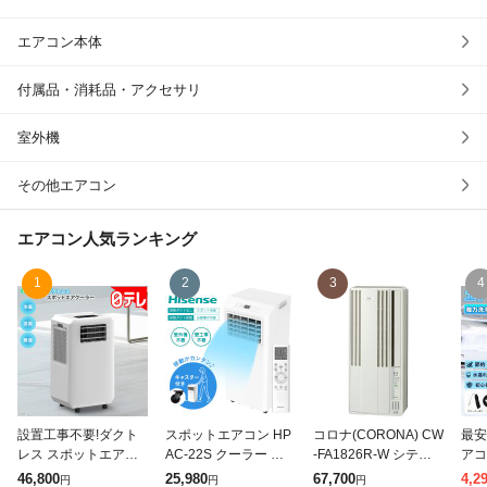
除外ワード
エアコン本体
付属品・消耗品・アクセサリ
室外機
その他エアコン
エアコン
人気ランキング
1
2
3
4
設置工事不要!ダクト
スポットエアコン HP
コロナ(CORONA) CW
最安
レス スポットエアク
AC-22S クーラー 除
-FA1826R-W シティ
アコ
ーラー 日テレポシュ
湿 ドライ 部屋干し 衣
ホワイト ReLaLa 窓
ロ仕
46,800
25,980
67,700
4,2
円
円
円