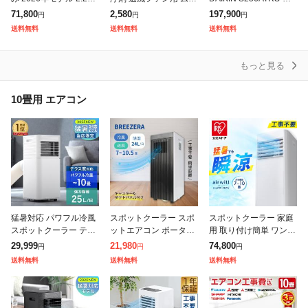
(100V/15A) 工事保証5
ス&リンス 洗浄廃液回
026年 ホワイト うるる
71,800
2,580
197,900
円
円
円
年 新品 国内メーカー
収袋付き クーラー 6〜8
とさらら うるさらX RX
送料無料
送料無料
送料無料
送料込 節電
畳用 掃除 スプレー グ
シリーズ
ッズ
もっと見る
10畳用 エアコン
猛暑対応 パワフル冷風
スポットクーラー スポ
スポットクーラー 家庭
スポットクーラー テラ
ットエアコン ポータブ
用 取り付け簡単 ワンタ
ス窓パネル付 [2.3kW・
ルクーラー 【15〜31°
ッチ式 窓パネル付き ス
29,999
21,980
74,800
円
円
円
25L/日] スポットエアコ
Cの温度調整】 ノンド
ポットエアコン アイリ
送料無料
送料無料
送料無料
ン ノンドレン 家庭用
レン 小型 移動式クーラ
スオーヤマ ポータブル
冷
ー 業務用
クーラー 7〜