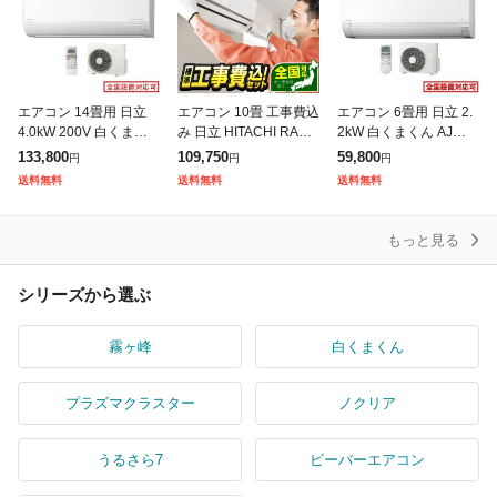
エアコン 14畳用 日立
エアコン 10畳 工事費込
エアコン 6畳用 日立 2.
4.0kW 200V 白くまく
み 日立 HITACHI RAS-
2kW 白くまくん AJシリ
ん Dシリーズ 2026年モ
AJ2825S 2025年 スタ
ーズ 2026年モデル RA
133,800
109,750
59,800
円
円
円
デル RAS-DR4026D-W
ーホワイト 白くまくん
S-AJ2226S-W-SET ス
送料無料
送料無料
送料無料
-SET ス
AJシリー
ターホワイ
もっと見る
シリーズから選ぶ
霧ヶ峰
白くまくん
プラズマクラスター
ノクリア
うるさら7
ビーバーエアコン