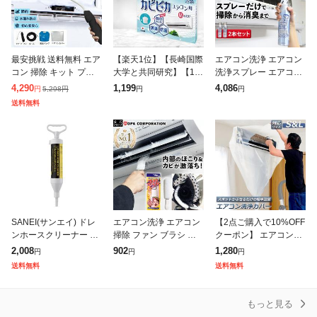
最安挑戦 送料無料 エア
【楽天1位】【長崎国際
エアコン洗浄 エアコン
コン 掃除 キット プロ
大学と共同研究】【1箱
洗浄スプレー エアコン
仕様 強力 洗浄 カバー
1年分】 カビピカ エア
洗浄剤 エアコン掃除 エ
4,290
1,199
4,086
5,298
円
円
円
円
セット 自分で クリーニ
コン カビ防止 カビ 予
アコン スプレー 掃除
送料無料
ング 家庭用 カビ 悪臭
防 カビ取り カビ対策
道具 家庭用 簡単 自分
対策
バイオ 消臭
で カビ
SANEI(サンエイ) ドレ
エアコン洗浄 エアコン
【2点ご購入で10%OFF
ンホースクリーナー エ
掃除 ファン ブラシ エ
クーポン】 エアコン洗
アコン掃除 水漏れ・つ
アコン エアコン用ブラ
浄カバー 壁掛け用 エア
2,008
902
1,280
円
円
円
まり解消 内径14・16M
シ 掃除 道具 自分で ホ
コン掃除カバー 2サイ
送料無料
送料無料
M兼用 手動サクション
コリ ほこり取り ルーバ
ズ クリーニング 洗浄
ポンプ
ー 送風口
掃除 シー
もっと見る