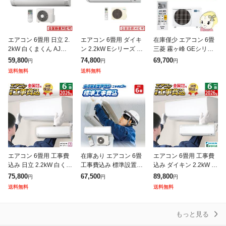
エアコン 6畳用 日立 2.
エアコン 6畳用 ダイキ
在庫僅少 エアコン 6畳
2kW 白くまくん AJシリ
ン 2.2kW Eシリーズ 20
三菱 霧ヶ峰 GEシリー
ーズ 2026年モデル RA
26年モデル S226ATES-
ズ 単相100V 2.2kw ル
59,800
74,800
69,700
円
円
円
S-AJ2226S-W-SET ス
W-SET ホワイト F226A
ームエアコン ピュアホ
送料無料
送料無料
ターホワイ
TES-
ワイト 熱中症対策 はず
エアコン 6畳用 工事費
在庫あり エアコン 6畳
エアコン 6畳用 工事費
込み 日立 2.2kW 白くま
工事費込み 標準設置工
込み ダイキン 2.2kW E
くん AJシリーズ 2026
事 標準取付 セット 冷
シリーズ 2026年モデル
75,800
67,500
89,800
円
円
円
年モデル RAS-AJ2226
暖房 単相100V 国内メ
S226ATES-W-SET ホワ
送料無料
送料無料
S-W-SET
ーカー 新品 工事保証3
イト S22
年 京
もっと見る