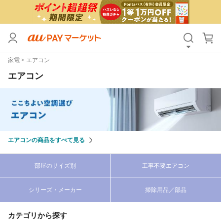
カテゴリ
すべて
家電
エアコン
価格
すべて
エアコン
支払い方法
すべて
その他の条件
送料無料
タイムセール
エアコンの商品をすべて見る
Pontaパス特典対象すべて
ポイントUPセレクトのみ
部屋のサイズ別
工事不要エアコン
サンキュー配送対象
レビューキャンペーン
シリーズ・メーカー
掃除用品／部品
キーワード
カテゴリから探す