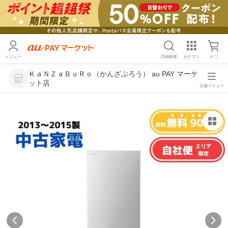
メニュー
詳細検索
カテゴリ
かご
ＫａＮＺａＢｕＲｏ（かんざぶろう） au PAY マーケ
ット店
店舗メニュー