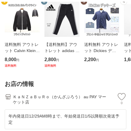
1
2
3
4
送料無料 アウトレ
【送料無料】アウ
送料無料 アウトレ
送
ット Calvin Klein
トレット adidas マ
ット Dickies ディ
ット
カルバンクライン
ストハブ 3ストラ
ッキーズ メンズ ト
JO
8,000
2,800
2,200
1,6
円
円
円
メンズ フライトジ
イプ スリムパンツ
ップス プリント 半
ス 
送料無料
送料無料
ャケット #136029
冬 #1209744 WP2
袖シャツ 春夏 #57
袖シ
WP305
946 P956
4 P
お店の情報
ＫａＮＺａＢｕＲｏ（かんざぶろう） au PAY マー
ケット店
0
年内発送日12/29AM8時まで、年始発送日1/5以降順次発送予
定