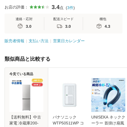
3.4
お店の評価：
点
(
3
件
)
連絡・応対
配送スピード
梱包
3.0
3.0
4.3
販売者情報
支払い方法
営業日カレンダー
類似商品と比較する
今見ている商品
【送料無料】中古
パナソニック
UNISEKA ネックク
家電 冷蔵庫200-
WTP50511WP コ
ーラー 首掛け扇風