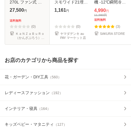
270L ファン式 エ
スモワイド21埋込
機 -12℃瞬間冷却
リア限定
ほたるスイッチB
ネックファン 大風
27,500
1,161
4,990
円
円
円
量 羽根なし 風量3
11,980
円
段階調節 冷却プレ
送料無料
送料無料
ート付き
(0)
(0)
(3)
10000mAh 大容量
ＫａＮＺａＢｕＲｏ
ヤマダデンキ au
SAKURA STORE
（かんざぶろう）
PAY マーケット店
Ty
au PAY マーケット
店
お店のカテゴリから商品を探す
花・ガーデン・DIY工具
（
560
）
レディースファッション
（
192
）
インテリア・寝具
（
164
）
キッズベビー・マタニティ
（
127
）