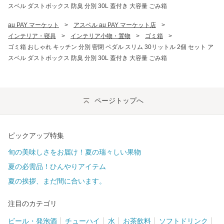
スベル ダストボックス 防臭 分別 30L 蓋付き 大容量 ごみ箱
au PAY マーケット
>
アスベル au PAY マーケット店
>
インテリア・寝具
>
インテリア小物・置物
>
ゴミ箱
>
ゴミ箱 おしゃれ キッチン 分別 密閉 ペダル スリム 30リットル 2個 セット ア
スベル ダストボックス 防臭 分別 30L 蓋付き 大容量 ごみ箱
ページトップへ
ピックアップ特集
旬の美味しさをお届け！夏の瑞々しい果物
夏の必需品！ひんやりアイテム
夏の挨拶、まだ間に合います。
注目のカテゴリ
ビール・発泡酒
チューハイ
水
お茶飲料
ソフトドリンク