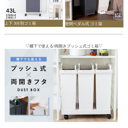
上下 3分別ゴミ箱
密閉ペダル式 ゴミ箱
▽棚下で使える!両開きプッシュ式ゴミ箱▽