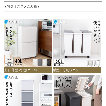
▼特選オススメごみ箱▼
上下 薄型 2分別ゴミ箱
横型 3分別ワゴン