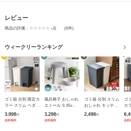
レビュー
商品の評価：
-
点
(0件)
ウィークリーランキング
1
2
3
4
ゴミ箱 分別 限定カ
風呂椅子 おしゃれ
ゴミ箱 分別 スリム
ゴミ
ラー スリム ペダル
エミール S 35cm
おしゃれ キッチン
カラ
おしゃれ キッチン
湯桶 セット アスベ
ふた付き 縦型 大容
型 
3,998
3,298
2,498
6,4
円
円
円
ふた付き 縦型 大容
ル ASVEL EMEAL
量 密閉 ワゴン 30
ッチ
送料無料
送料無料
送料
量 ワゴン 45リッ
バスチェア 風呂い
リットル 30l ダス
分別
トル 45l ダストボ
す お風呂 イス 椅
トボックス リビン
40