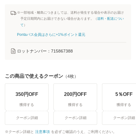
※一部地域・離島につきましては、送料が発生する場合や表示のお届け
予定日期間内にお届けできない場合があります。（
送料・配送につい
て
）
Pontaパス会員はさらに+1%ポイント還元
ロットナンバー：
715867388
この商品で使えるクーポン
（
4
枚）
350
円OFF
200
円OFF
5
％OFF
獲得する
獲得する
獲得する
クーポン詳細
クーポン詳細
クーポン詳細
クーポン詳細と
注意事項
を必ずご確認のうえ、ご利用ください。