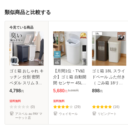
類似商品と比較する
今見ている商品
ゴミ箱 おしゃれ キ
【月間1位・TV紹
ゴミ箱 18L スライ
ッチン 分別 密閉
介】ゴミ箱 自動開
ドペール ふた付き
ペダル スリム 30
閉 センサー 45L
（ ごみ箱 18リッ
リットル 2個 セッ
48L タッチレス 密
トル スライド 蓋つ
4,798
5,680
898
5,996
円
円
円
円
ト アスベル ダスト
閉 ステンレス ペッ
き スリム ダストボ
ボックス 防臭 分別
ト対策 自動開閉ゴ
ックス キッチン プ
送料無料
送料無料
30L 蓋付き 大容量
ミ箱 非接触 フタ付
ラスチック 18l ペ
(0)
(29)
(16)
ごみ
き ゴミ捨
ール
アスベル au PAY マ
ウェイモール
リビングート
ーケット店