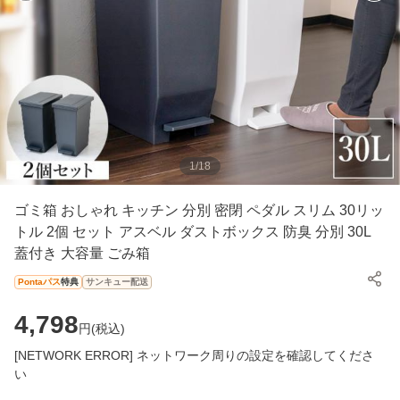
1
/
18
ゴミ箱 おしゃれ キッチン 分別 密閉 ペダル スリム 30リッ
トル 2個 セット アスベル ダストボックス 防臭 分別 30L
蓋付き 大容量 ごみ箱
Pontaパス
特典
サンキュー配送
4,798
円(
税込
)
[NETWORK ERROR] ネットワーク周りの設定を確認してくださ
い