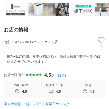
ックス リビング ご
子 抗菌 高め 洗い
グ プッシュ ごみ箱
ス 
み箱
やすい S35
新
ご
お店の情報
アスベル au PAY マーケット店
0
8/7〜8/17の間、夏季休暇に伴い、商品出荷及び問合せ対応は
休止させていただきます。
4.5
お店の評価：
点
(
19
件
)
連絡・応対
配送スピード
梱包
4.5
4.5
4.5
販売者情報
支払い方法
営業日カレンダー