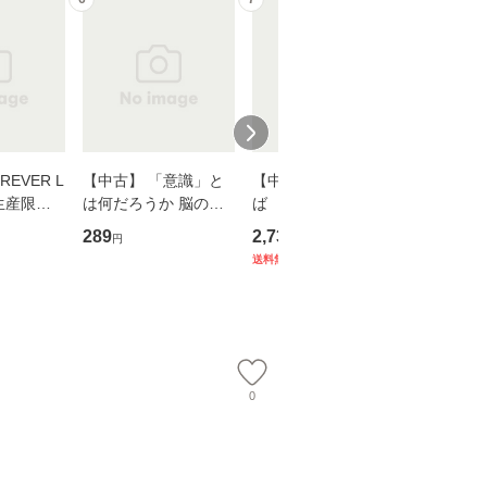
EVER L
【中古】 「意識」と
【中古】 耳をすませ
【中古】
生産限定
は何だろうか 脳の来
ば 〈2枚組〉 [DVD] /
も2時間
翔太×加藤
歴、知覚の錯誤 （講
ブエナ・ビスタ・ホー
めるよう
289
2,735
253
円
円
円
談社現代新書） / 下条
ム・エンターテイメン
計超入門！
送料無料
】
信輔 / 講談社 [新書]
ト [DVD]【メール便送
隆 / 高
【メール便送料無料】
料無料】
（ソフト
【メール
0