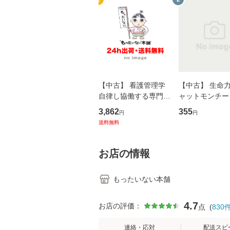
【中古】 看護管理学
【中古】 生命力 
自律し協働する専門職
ャットモンチー 
の看護マネジメントス
ーンレコード [C
3,862
355
円
円
キル 改訂第3版 (看護
【メール便送料
送料無料
学テキストNiCE) / 手
島恵 藤本幸三 / 南江
堂 [単行
お店の情報
もったいない本舗
4.7
お店の評価：
点
(
830
連絡・応対
配送スピ