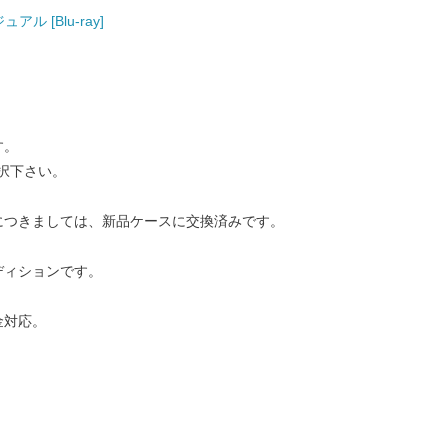
ュアル [Blu-ray]
す。
択下さい。
につきましては、新品ケースに交換済みです。
ディションです。
金対応。