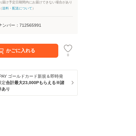
お届け予定日期間内にお届けできない場合があり
（
送料・配送について
）
ナンバー：
712565991
かごに入れる
0
u PAY ゴールドカード新規＆即時発
限定
合計最大23,000Pもらえる※諸
件あり