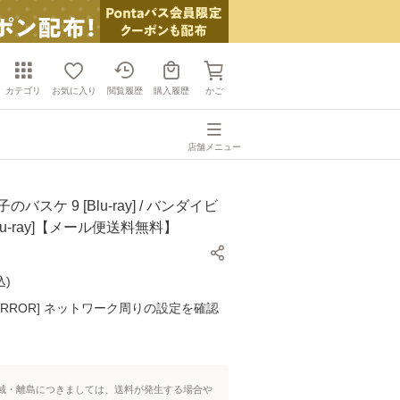
カテゴリ
お気に入り
閲覧履歴
購入履歴
かご
店舗メニュー
バスケ 9 [Blu-ray] / バンダイビ
lu-ray]【メール便送料無料】
込
)
K ERROR] ネットワーク周りの設定を確認
域・離島につきましては、送料が発生する場合や