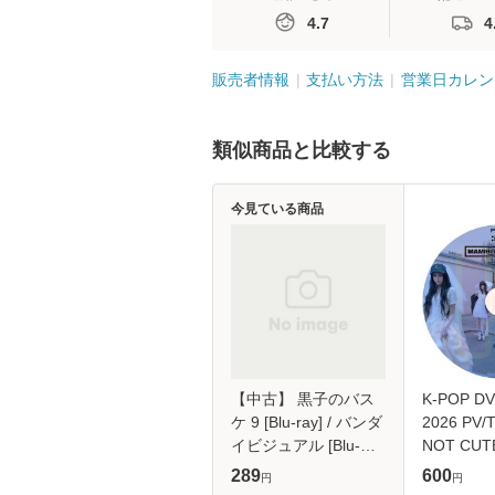
4.7
4
販売者情報
支払い方法
営業日カレン
類似商品と比較する
今見ている商品
【中古】 黒子のバス
K-POP DV
ケ 9 [Blu-ray] / バンダ
2026 PV/T
イビジュアル [Blu-
NOT CUT
ray]【メール便送料無
ANYMOR
289
600
円
円
料】
JELLYOUS