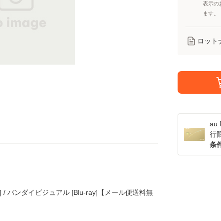
表示の
ます。
ロット
a
行
条
y] / バンダイビジュアル [Blu-ray]【メール便送料無