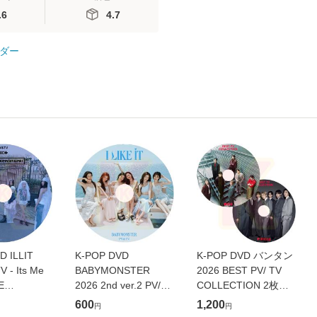
.6
4.7
ダー
D ILLIT
K-POP DVD
K-POP DVD バンタン
V - Its Me
BABYMONSTER
2026 BEST PV/ TV
E
2026 2nd ver.2 PV/TV
COLLECTION 2枚
E
- I LIKE IT SUGAR
SET - SWIM Yet To
600
1,200
円
円
 Do the
HONEY ICE TEA
Come permission to