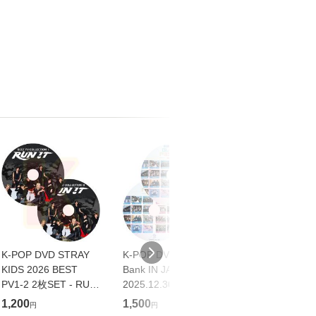
K-POP DVD STRAY
K-POP DVD Music
バッドボーイズ R
KIDS 2026 BEST
Bank IN JAPAN
OR DIE スペ
PV1-2 2枚SET - RUN
2025.12.30 パクボゴ
プライス【Blu-r
IT Do It CEREMONY
ム U-KNOW SYRAY
ウィル・スミス[B
1,200
1,500
1,320
円
円
円
Walkin On Water
KIDS TXT ENHYPEN
ray]【返品種別