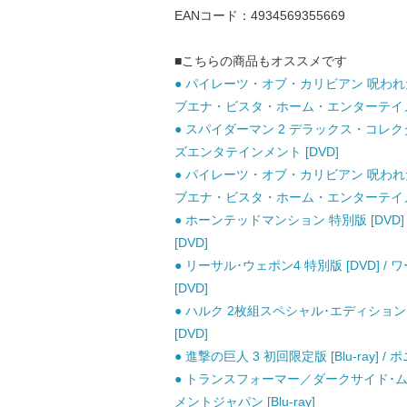
EANコード：4934569355669
■こちらの商品もオススメです
● パイレーツ・オブ・カリビアン 呪われた
ブエナ・ビスタ・ホーム・エンターテイメン
● スパイダーマン 2 デラックス・コレク
ズエンタテインメント [DVD]
● パイレーツ・オブ・カリビアン 呪われた
ブエナ・ビスタ・ホーム・エンターテイメン
● ホーンテッドマンション 特別版 [DV
[DVD]
● リーサル･ウェポン4 特別版 [DVD
[DVD]
● ハルク 2枚組スペシャル･エディション
[DVD]
● 進撃の巨人 3 初回限定版 [Blu-ray] / ポ
● トランスフォーマー／ダークサイド･ムーン
メントジャパン [Blu-ray]