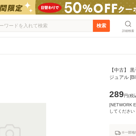
検索
詳細検索
【中古】 黒子の
ジュアル [B
289
円(
税
[NETWOR
してください
※一部地