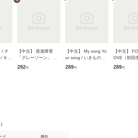
/ チ
【中古】 発達障害
【中古】 My song Yo
【中古】 FOR
/ キュ
「グレーゾーン」 そ
ur song / いきものが
OVE（初回
D]
の正しい理解と克服法
かり / [CD]【メール便
盤） / 清水
292
289
289
円
円
円
無料】
(SB新書 572) / 岡田尊
送料無料】
ミリヤ / [CD]【メール
司 / ＳＢクリエイティ
便送料無料
ブ [新書]【メール便送
料無料】
件
)
ード
梱包