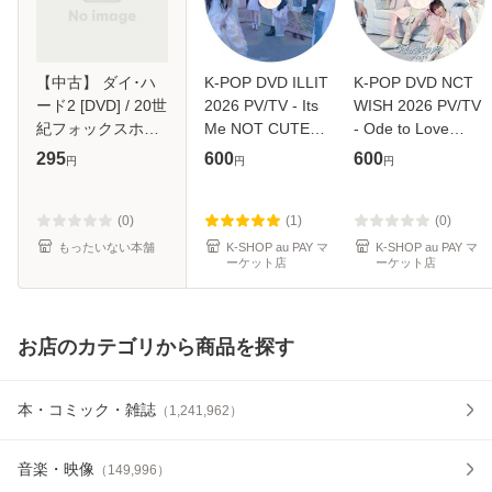
【中古】 ダイ･ハ
K-POP DVD ILLIT
K-POP DVD NCT
ード2 [DVD] / 20世
2026 PV/TV - Its
WISH 2026 PV/TV
紀フォックスホー
Me NOT CUTE
- Ode to Love
ムエンターテイメ
ANYMORE
COLOR poppop
295
600
600
円
円
円
ント [DVD]【メー
JELLYOUS Do the
Miracle Steady
ル便送料無料】
Dance Almond
Songbird WISH
Chocolate Cherish
Sail Away - NCT
(0)
(1)
(0)
Tick-Tack Cherish
WISH エヌシーテ
もったいない本舗
K-SHOP au PAY マ
K-SHOP au PAY マ
ーケット店
ーケット店
Magnetic -
ィー ウィッ
お店のカテゴリから商品を探す
本・コミック・雑誌
（
1,241,962
）
音楽・映像
（
149,996
）