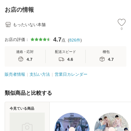
料】
キストNiCE) / 手島
恵 藤本幸三 / 南江
お店の情報
堂 [単行
もったいない本舗
0
4.7
お店の評価：
点
(
826
件
)
連絡・応対
配送スピード
梱包
4.7
4.6
4.7
販売者情報
支払い方法
営業日カレンダー
類似商品と比較する
今見ている商品