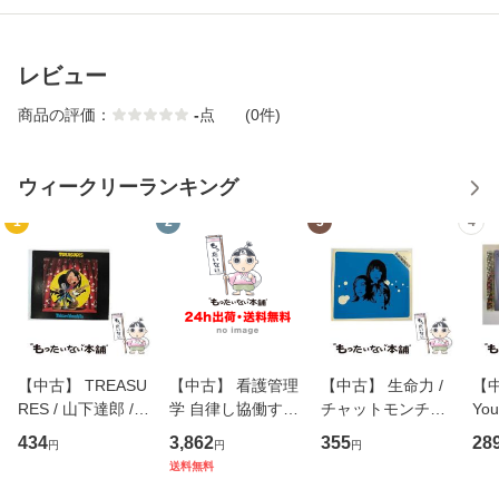
レビュー
商品の評価：
-
点
(0件)
ウィークリーランキング
1
2
3
4
【中古】 TREASU
【中古】 看護管理
【中古】 生命力 /
【中
RES / 山下達郎 /
学 自律し協働する
チャットモンチー /
You
イーストウエス
専門職の看護マネ
キューンレコード
のがか
434
3,862
355
28
円
円
円
ト・ジャパン [CD]
ジメントスキル 改
[CD]【メール便送
【
送料無料
【メール便送料無
訂第3版 (看護学テ
料無料】
料