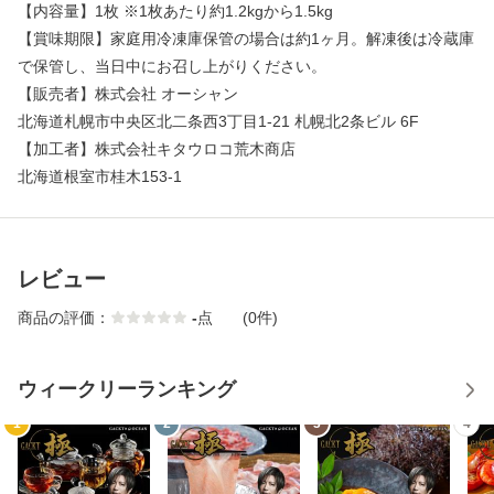
【内容量】1枚 ※1枚あたり約1.2kgから1.5kg
【賞味期限】家庭用冷凍庫保管の場合は約1ヶ月。解凍後は冷蔵庫
で保管し、当日中にお召し上がりください。
【販売者】株式会社 オーシャン
北海道札幌市中央区北二条西3丁目1-21 札幌北2条ビル 6F
【加工者】株式会社キタウロコ荒木商店
北海道根室市桂木153-1
レビュー
商品の評価：
-
点
(0件)
ウィークリーランキング
1
2
3
4