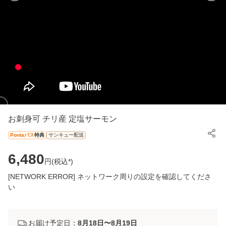
お刺身可 チリ産 定塩サーモン
Pontaパス
特典
サンキュー配送
6,480
円(
税込*
)
[NETWORK ERROR] ネットワーク周りの設定を確認してくださ
い
お届け予定日：
8月18日〜8月19日