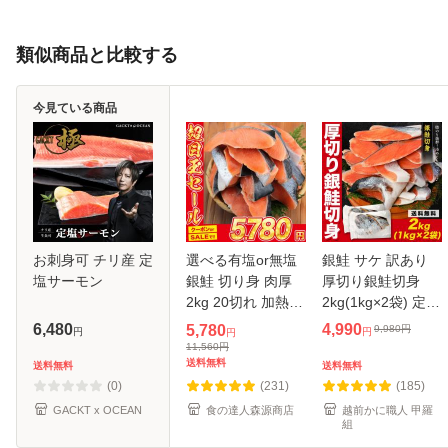
類似商品と比較する
今見ている商品
お刺身可 チリ産 定
選べる有塩or無塩
銀鮭 サケ 訳あり
塩サーモン
銀鮭 切り身 肉厚
厚切り銀鮭切身
2kg 20切れ 加熱用
2kg(1kg×2袋) 定塩
さけ 鮭 焼き鮭 チ
チリ産 鮭 切り身
6,480
4,990
5,780
9,980
円
円
円
円
リ産 朝食 おかず
さけ シャケ ギンザ
11,560
円
ギフト グルメ 食品
送料無料
ケ ご飯のお供
送料無料
送料無料
ギフト プレゼント
(0)
(231)
(185)
お中
GACKT x OCEAN
食の達人森源商店
越前かに職人 甲羅
組