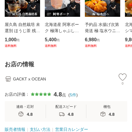
屋久島 自然栽培 未
北海道産 阿寒ポー
予約品 水揚げ次第
北海
選別 ほうじ茶 残留
ク 極薄しゃぶしゃ
発送 極 塩水ウニ 1
シマ
農薬不検出 | ギフ
ぶセット
00g 塩水パック チ
ック
1,000
5,400
6,980
9,8
円
円
円
ト 常温ギフト お中
ルド配送 最も美味
ト 
送料無料
送料無料
送料無料
送料
元 御中元 おためし
とされる「旬」の
お試し用
時期のみ提供※チ
ルド配送
お店の情報
GACKT x OCEAN
0
4.8
お店の評価：
点
(
5
件
)
連絡・応対
配送スピード
梱包
4.8
4.8
4.8
販売者情報
支払い方法
営業日カレンダー