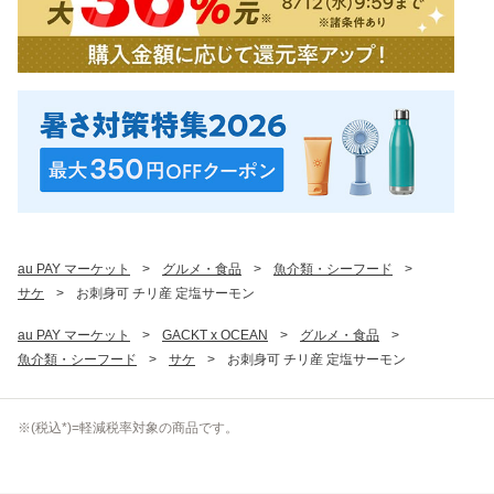
au PAY マーケット
>
グルメ・食品
>
魚介類・シーフード
>
サケ
>
お刺身可 チリ産 定塩サーモン
au PAY マーケット
>
GACKT x OCEAN
>
グルメ・食品
>
魚介類・シーフード
>
サケ
>
お刺身可 チリ産 定塩サーモン
※(
税込
*)=軽減税率対象の商品です。