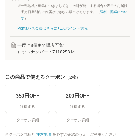
※一部地域・離島につきましては、送料が発生する場合や表示のお届け
予定日期間内にお届けできない場合があります。（
送料・配送につい
て
）
Pontaパス会員はさらに+1%ポイント還元
一度に
8
個まで購入可能
ロットナンバー：
711825314
この商品で使えるクーポン
（
2
枚）
350
円OFF
200
円OFF
獲得する
獲得する
クーポン詳細
クーポン詳細
クーポン詳細と
注意事項
を必ずご確認のうえ、ご利用ください。