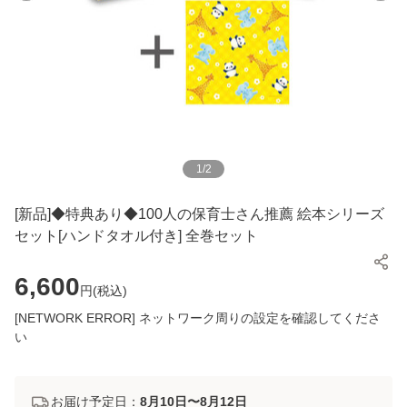
1
/
2
[新品]◆特典あり◆100人の保育士さん推薦 絵本シリーズ
セット[ハンドタオル付き] 全巻セット
6,600
円(
税込
)
[NETWORK ERROR] ネットワーク周りの設定を確認してくださ
い
お届け予定日：
8月10日〜8月12日