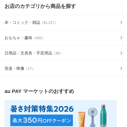
お店のカテゴリから商品を探す
本・コミック・雑誌
（
61,217
）
おもちゃ・趣味
（
432
）
日用品・文房具・手芸用品
（
36
）
音楽・映像
（
17
）
au PAY マーケット
のおすすめ