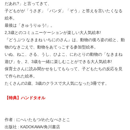
だあれ?」と言ってきて、
子どもがが「うさぎ」「パンダ」「ぞう」と答えを言いたくなる
絵本。
最後は「きゅうりゅう!」。
2,3歳とのコミュニーケーションが楽しい大人気絵本!
『どうぶつ なきまね いちにのさん』は、動物の後ろ姿の絵と、動
物のなきごえで、動物をあてっこする参加型絵本。
いぬ、ねこ、さる、うし、ひよこ、にわとりの動物の「なきまね
遊び」を、2、3歳を一緒に楽しむことができる大人気絵本!
保育士さんに読み聞かせをしてもらって、子どもたちの反応を見
て作られた絵本。
たくさんの2歳、3歳のクラスで大人気になった3冊です。
【特典】ハンドタオル
作者 : にへいたもつ/わたなべさとこ
出版社 : KADOKAWA/角川書店