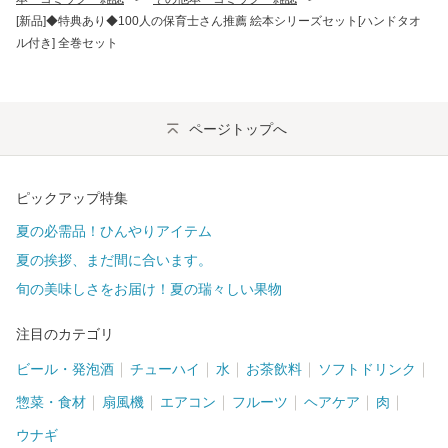
[新品]◆特典あり◆100人の保育士さん推薦 絵本シリーズセット[ハンドタオ
ル付き] 全巻セット
ページトップへ
ピックアップ特集
夏の必需品！ひんやりアイテム
夏の挨拶、まだ間に合います。
旬の美味しさをお届け！夏の瑞々しい果物
注目のカテゴリ
ビール・発泡酒
チューハイ
水
お茶飲料
ソフトドリンク
惣菜・食材
扇風機
エアコン
フルーツ
ヘアケア
肉
ウナギ