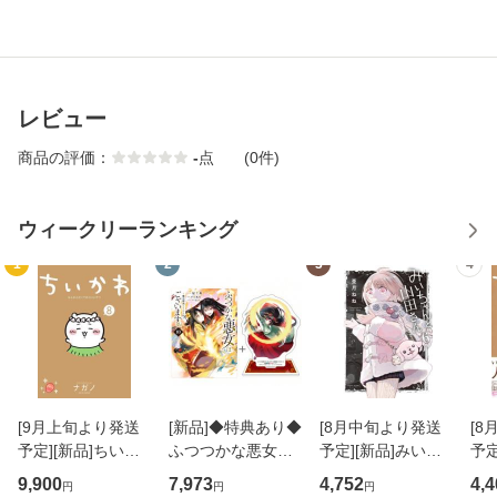
レビュー
商品の評価：
-
点
(0件)
ウィークリーランキング
1
2
3
4
[9月上旬より発送
[新品]◆特典あり◆
[8月中旬より発送
[
予定][新品]ちいか
ふつつかな悪女で
予定][新品]みいち
予定
わ なんか小さくて
はございますが 〜
ゃんと山田さん (1-
わ
9,900
7,973
4,752
4,4
円
円
円