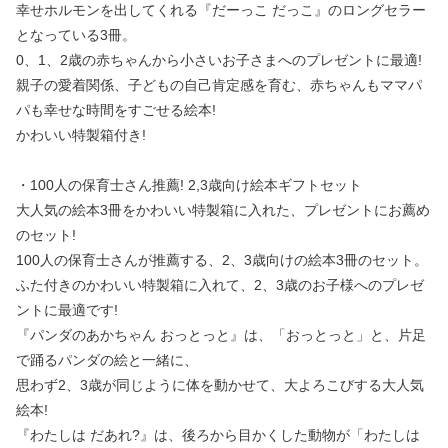
幸せホルモンを出してくれる『だーっこ だっこ』のロングセラー
となっている3冊。
0、1、2歳の赤ちゃんから小さいお子さまへのプレゼントに最適!
親子の愛着関係、子どもの自己肯定感を育む、赤ちゃんもママパ
パも幸せな時間をすごせる絵本!
かわいい特製箱付き!
・100人の保育士さん推薦! 2,3歳向け絵本ギフトセット
大人気の絵本3冊をかわいい特製箱に入れた、プレゼントにお薦め
のセット!
100人の保育士さんが推薦する、2、3歳向けの絵本3冊のセット。
ふた付きのかわいい特製箱に入れて、2、3歳のお子様へのプレゼ
ントに最適です!
『パンダのあかちゃん おっとっと』は、「おっとっと」と、片足
で踊るパンダの絵と一緒に、
思わず2、3歳が同じように体を動かせて、大よろこびする大人気
絵本!
『わたしは だあれ?』は、後ろから目かくした動物が「わたしは