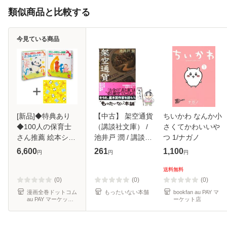
類似商品と比較する
今見ている商品
[新品]◆特典あり
【中古】 架空通貨
ちいかわ なんか小
◆100人の保育士
（講談社文庫） /
さくてかわいいや
さん推薦 絵本シリ
池井戸 潤 / 講談社
つ 1/ナガノ
ーズセット[ハンド
[文庫]【メール便送
6,600
261
1,100
円
円
円
タオル付き] 全巻セ
料無料】
ット
送料無料
(0)
(0)
(0)
漫画全巻ドットコム
もったいない本舗
bookfan au PAY マ
au PAY マーケット
ーケット店
店