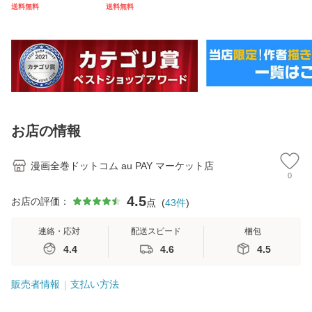
かわいいやつ (1-8
雛宮蝶鼠とりかえ
6巻 最新刊) 全巻セ
かわ
送料無料
送料無料
巻 最新刊) 全巻セ
伝〜 (1-10巻 最新
ット [入荷予約]
ん
ット [入荷予約]
刊)[限定アクリル
み
スタンド付] 全巻セ
ー
ット
版[
お店の情報
漫画全巻ドットコム au PAY マーケット店
0
4.5
お店の評価：
点
(
43
件
)
連絡・応対
配送スピード
梱包
4.4
4.6
4.5
販売者情報
支払い方法