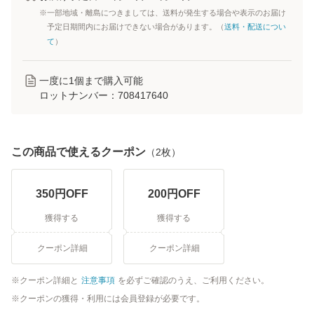
※一部地域・離島につきましては、送料が発生する場合や表示のお届け
予定日期間内にお届けできない場合があります。（
送料・配送につい
て
）
一度に
1
個まで購入可能
ロットナンバー：
708417640
この商品で使えるクーポン
（
2
枚）
350
円OFF
200
円OFF
獲得する
獲得する
クーポン詳細
クーポン詳細
クーポン詳細と
注意事項
を必ずご確認のうえ、ご利用ください。
クーポンの獲得・利用には会員登録が必要です。