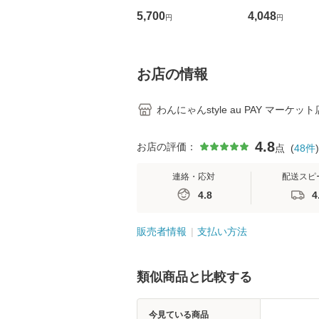
っちり固まる おいも
5,700
4,048
円
円
の猫砂 3.2kg×6コ
お店の情報
わんにゃんstyle au PAY マーケット
4.8
お店の評価：
点
(
48
件
)
連絡・応対
配送スピ
4.8
4
販売者情報
支払い方法
類似商品と比較する
今見ている商品