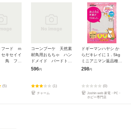
トフード ｍ
コーンブーケ 天然素
ドギーマンハヤシ か
 セキセイイ
材鳥用おもちゃ ハン
らだキレイに 1．5kg
Ｌ 鳥 フー
ドメイド バードト
ミニアニマン返品種別
 餌 皮つ
イ 小型インコ 中型
A
596
298
円
円
 プロショッ
インコ
(5)
(1)
(0)
チャーム
Joshin web 家電・PC・
ホビー専門店