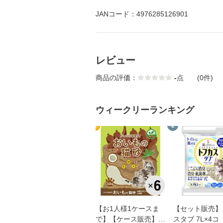
JANコード：4976285126901
レビュー
商品の評価：
-
点
(0件)
ウィークリーランキング
1
2
【お1人様1ケースま
【セット販売】
で】【ケース販売】が
スタブ 7L×4コ