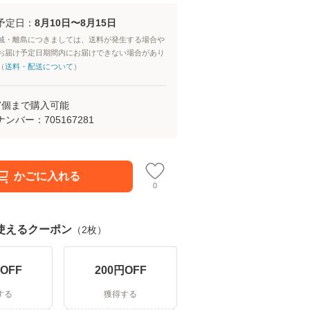
予定日：
8月10日〜8月15日
域・離島につきましては、送料が発生する場合や
お届け予定日期間内にお届けできない場合があり
（
送料・配送について
）
7
個まで購入可能
ナンバー：
705167281
かごに入れる
0
使えるクーポン
（
2
枚）
OFF
200
円OFF
する
獲得する