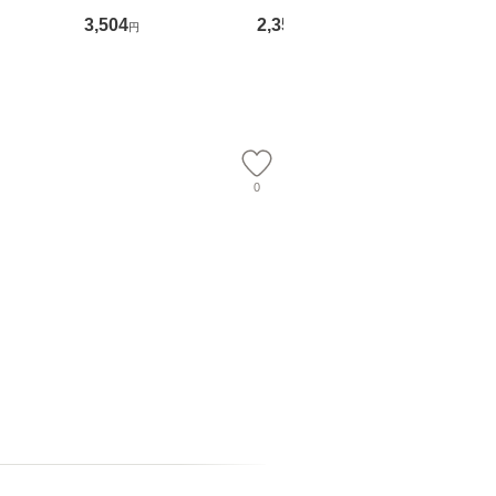
ション 1
かか（かつお節） 85g
ス かつお仕立ての味
魚 ツナ入り
3,504
2,356
2,184
円
円
円
入り（25本
×24缶
わいブレンド 2.7kg×2
ゅーる］
コ
0