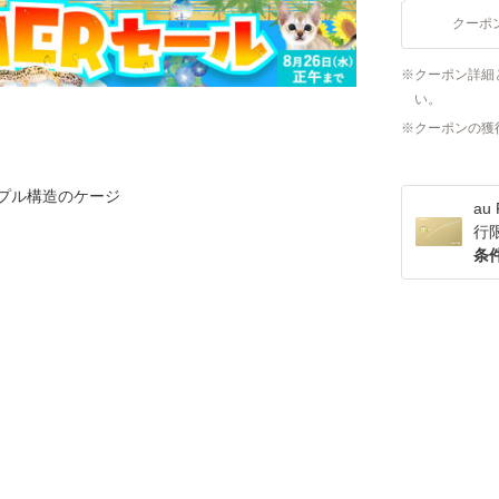
クーポ
クーポン詳細
い。
クーポンの獲
プル構造のケージ
a
行
条