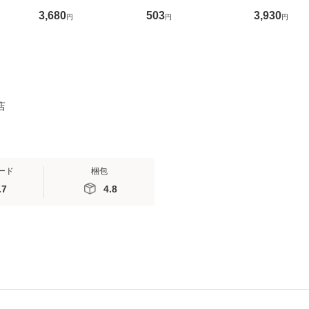
5L×4袋
ト 35g×6袋パック
まぐろセレク
3,680
503
3,930
円
円
円
4g×100本
×4種）［ち
店
ード
梱包
.7
4.8