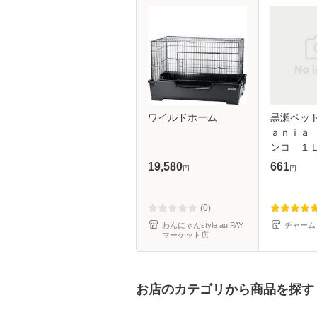
ワイルドホーム
黒瀬ペッ
ａｎｉａ
ンコ １
ド エサ
19,580
661
円
円
き 皮付
プ専用
(0)
わんにゃんstyle au PAY
チャーム
マーケット店
お店のカテゴリから商品を探す