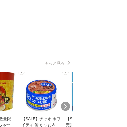
もっと見る
6
7
8
【数量限
【SALE】チャオ ホワ
【SALE】【セット販
モンプチ
ちゅ〜る
イティ 缶 かつお＆お
売】キャラットミック
仕立て 