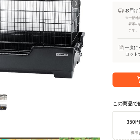
お届け
※一部地
表示の
ます。
一度に
ロット
この商品で
350
円
獲得