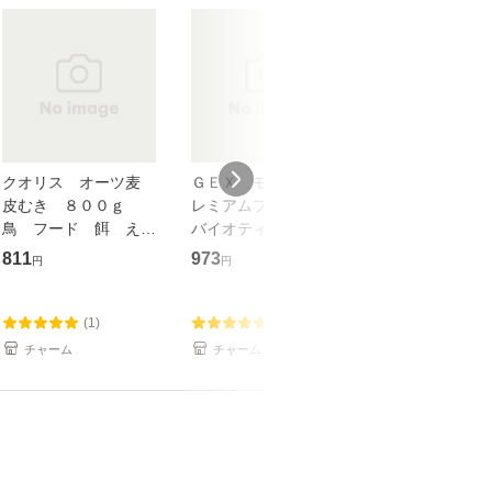
クオリス オーツ麦
ＧＥＸ モルモットプ
クオリス 小鳥
皮むき ８００ｇ
レミアムフード シン
のミックスシー
鳥 フード 餌 え
バイオティクスブレン
むき １．８ｋ
さ オーツ麦（燕麦）
ド ６００ｇ 国産
811
973
849
円
円
円
(ハムスター 餌)
(1)
(3)
(0)
チャーム
チャーム
チャーム