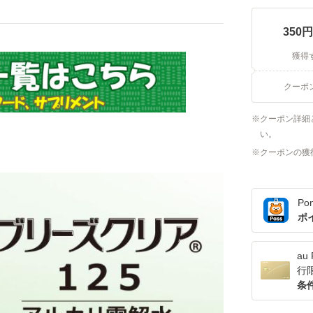
350
円
獲得
クーポ
クーポン詳細
い。
クーポンの獲
Po
ポ
a
行
条