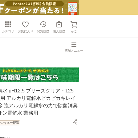
カテゴリ
お気に入り
閲覧履歴
購入履歴
かご
店舗メニュー
水 pH12.5 ブリーズクリア・125
業務用 アルカリ電解水ピカピカキレイ
除 強アルカリ電解水の力で除菌消臭
オン電解水 業務用
サンキュー配送