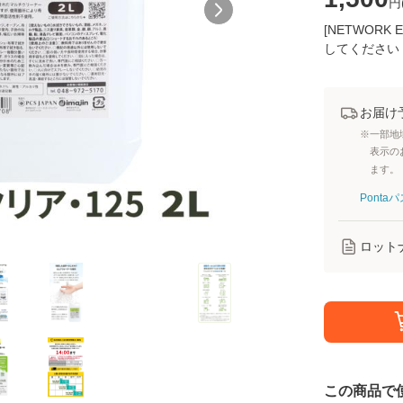
円
[NETWOR
してください
お届け
※一部地
表示の
ます。
Pont
ロット
この商品で