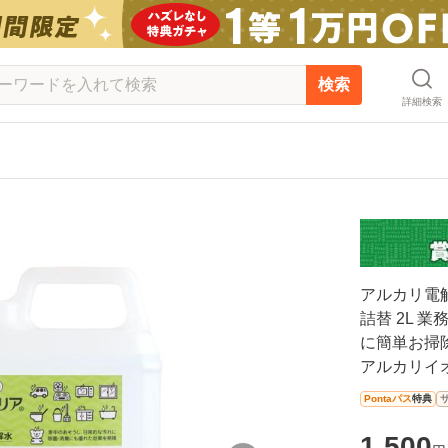
検索
詳細検索
アルカリ電解
詰替 2L 
に簡単お掃
アルカリイ
Pontaパス
特典
1,500