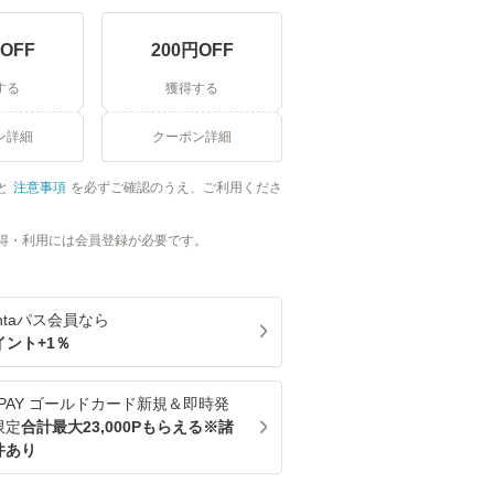
OFF
200
円OFF
する
獲得する
ン詳細
クーポン詳細
と
注意事項
を必ずご確認のうえ、ご利用くださ
得・利用には会員登録が必要です。
ntaパス
会員なら
イント+
1
％
u PAY ゴールドカード新規＆即時発
限定
合計最大23,000Pもらえる※諸
件あり