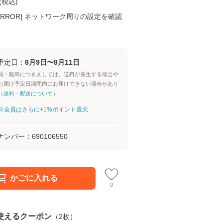
(
税込
)
K ERROR] ネットワーク周りの設定を確認
予定日：
8月9日〜8月11日
域・離島につきましては、送料が発生する場合や
お届け予定日期間内にお届けできない場合があり
（
送料・配送について
）
aパス会員はさらに+1%ポイント還元
ナンバー：
690106550
かごに入れる
0
使えるクーポン
（
2
枚）