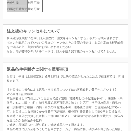
代金引換
利用可能
お届け日時指定
指定可能
注文後のキャンセルについて
購入確定後原則15分間、購入履歴に「注文をキャンセルする」ボタンが表示されます。
ボタンが表示されていないご注文のキャンセルをご希望の場合は、お店が定める解約条件
をご確認の上、直接お店にお問い合わせください。
なお、電子書籍やデジタルコードは、購入手続き完了後のキャンセルはできません。
返品条件等販売に関する重要事項
当店は、平日（土日祝定休）通常12時までに決済確認がとれたご注文で在庫有時は、即日
発送対応
【お客様のご都合による返品・交換対応についてはお客様負担の費用がございます】
対応条件下記要確認
商品到着日より7日以以内に当店まで必ず連絡（連絡無しの場合対応不可）、未開封・未
使用のものに限り（注）衛生品等返品不可商品を除く）対応可、使用済み商品・商品の
箱・説明書等が破損・汚損・紛失の場合対応不可、連絡後に開封・ご使用済みは対応不
可、お客様にご負担頂くかかる費用下記確認、梱包資材作業費として500円お客様負担、
発送時に当店が負担した送料（一律880円税込）、返送時にかかる送料実費負担、振込み
返金にかかる振込み手数料
ご連絡内容確認しだし折り返しご連絡対応させて頂きます。
商品の発送には万全をつくしておりますが、万が一商品に傷、破損や不良があった場合、