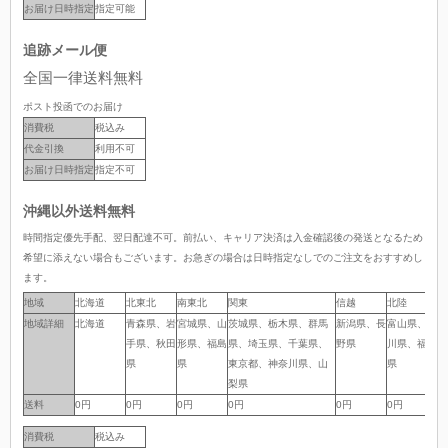
お届け日時指定
指定可能
追跡メール便
全国一律送料無料
ポスト投函でのお届け
消費税
税込み
代金引換
利用不可
お届け日時指定
指定不可
沖縄以外送料無料
時間指定優先手配、翌日配達不可。前払い、キャリア決済は入金確認後の発送となるため
希望に添えない場合もございます。お急ぎの場合は日時指定なしでのご注文をおすすめし
ます。
地域
地域
北海道
北東北
南東北
関東
信越
北陸
中
地域詳細
地域詳細
北海道
青森県、岩
宮城県、山
茨城県、栃木県、群馬
新潟県、長
富山県、石
岐
手県、秋田
形県、福島
県、埼玉県、千葉県、
野県
川県、福井
岡
県
県
東京都、神奈川県、山
県
県
梨県
送料
送料
0円
0円
0円
0円
0円
0円
0
消費税
税込み