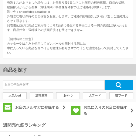
発送ミスがありました場合には、お受取り後7日以内にお届時の梱包状態、商品の状態、
破損部分がわかる画像、賞味期限印字画像を添付の上ご連絡をお願いします。
送り先：shop@dogparadise.jp
外箱含む現状保持のまま保管をお願いします。ご連絡内容確認しだい折り返しご連絡対応
させて頂きます。
到着遅延並びに商品ご利用等により2次的に発生する事由による一切の責任は負いかねま
す。商品代金・送料以上の損害賠償はお受けできません。
【開封時のご注意】
カッターやはさみを使用してダンボールを開封する際には
中に入っている商品を傷つける可能性がありますので十分な注意を払って開封してくださ
い。
商品を探す
人気food
送料無料
おやつ
犬フード
猫フード
お店のメルマガに登録する
お気に入りのお店に登録す
る
週間売れ筋ランキング