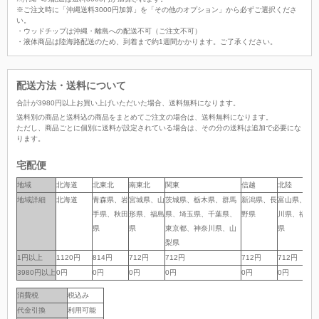
※ご注文時に「沖縄送料3000円加算」を「その他のオプション」から必ずご選択くださ
い。
・ウッドチップは沖縄・離島への配送不可（ご注文不可）
・液体商品は陸海路配送のため、到着まで約1週間かかります。ご了承ください。
配送方法・送料について
合計が
3980
円以上お買い上げいただいた場合、
送料無料
になります。
送料別の商品と送料込の商品をまとめてご注文の場合は、送料無料になります。
ただし、商品ごとに個別に送料が設定されている場合は、その分の送料は追加で必要にな
ります。
宅配便
地域
地域
北海道
北東北
南東北
関東
信越
北陸
地域詳細
地域詳細
北海道
青森県、岩
宮城県、山
茨城県、栃木県、群馬
新潟県、長
富山県、石
手県、秋田
形県、福島
県、埼玉県、千葉県、
野県
川県、福井
県
県
東京都、神奈川県、山
県
梨県
1円以上
1円以上
1120円
814円
712円
712円
712円
712円
7
3980円以上
3980円以上
0円
0円
0円
0円
0円
0円
消費税
税込み
代金引換
利用可能