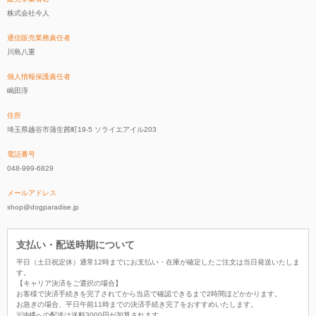
株式会社今人
通信販売業務責任者
川島八重
個人情報保護責任者
嶋田淳
住所
埼玉県越谷市蒲生茜町19-5 ソライエアイル203
電話番号
048-999-6829
メールアドレス
shop@dogparadise.jp
支払い・配送時期について
平日（土日祝定休）通常12時までにお支払い・在庫が確定したご注文は当日発送いたしま
す。
【キャリア決済をご選択の場合】
お客様で決済手続きを完了されてから当店で確認できるまで2時間ほどかかります。
お急ぎの場合、平日午前11時までの決済手続き完了をおすすめいたします。
※沖縄への配送は送料3000円が加算されます。