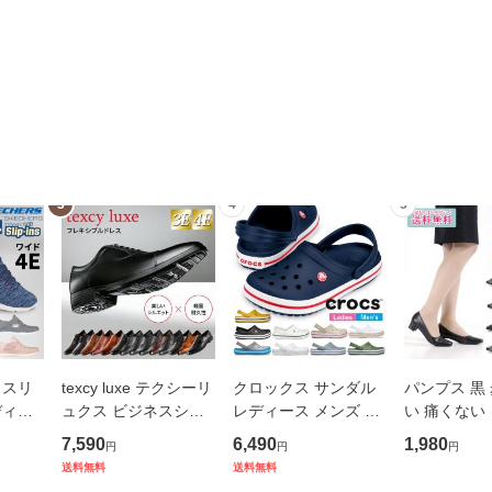
3
4
5
 スリ
texcy luxe テクシーリ
クロックス サンダル
パンプス 黒
ディー
ュクス ビジネスシュ
レディース メンズ ク
い 痛くない
 4E
ーズ 7010 メンズ 本
ロックバンド クロッ
ビジネス フ
7,590
6,490
1,980
円
円
円
 149
革 革靴 幅広 甲高 3E
グ Crocband Clog 11
ローヒール 3
送料無料
送料無料
ン ス
4E 黒 ストレートチッ
016 おしゃれ 柔らか
7タイプ Rome