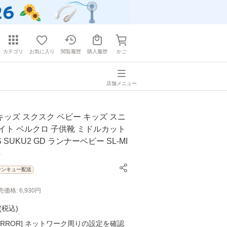
カテゴリ
お気に入り
閲覧履歴
購入履歴
かご
店舗メニュー
ッズ スクスク ベビー キッズ スニ
イト ベルクロ 子供靴 ミドルカット
DS SUKU2 GD ランナーベビー SL-MI
4
サンキュー配送
売価格:
6,930
円
(
税込
)
K ERROR] ネットワーク周りの設定を確認