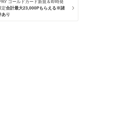
u PAY ゴールドカード新規＆即時発
限定
合計最大23,000Pもらえる※諸
件あり