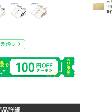
a
行
条
を受け取る