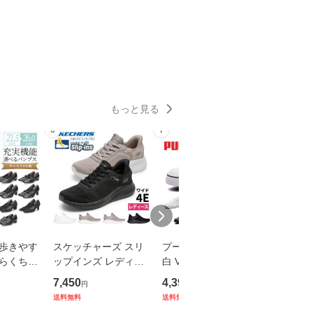
もっと見る
6
7
8
 歩きやす
スケッチャーズ スリ
プーマ スニーカー 黒
ビジネス
 らくちん
ップインズ レディー
白 V コート バルク レ
ンズ 歩
ォーマル
ス ワイド 幅広 4E ス
ディース メンズ PUM
4E EEEE
7,450
4,390
3,289
円
円
円
E 選べる
ニーカー 黒 スリッポ
A シンプル 通勤 通学
量 軽い 
送料無料
送料無料
送料無料
o Valen
ン SKECHERS Slip-in
クッション V Court V
ィルソン W