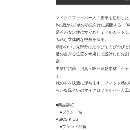
マイクロファイバー人工皮革を使用した、G
約1歳から3歳の幼児向けに展開する「B
足首の安定性にすぐれたミドルカットシ
み込む立体的な中敷を採用。
扇形のつま先部分は足ゆびをのびのびと
足の曲がる位置を考慮して設計した分割
従。
中敷に抗菌・消臭＋吸汗速乾素材「シャ
す。
靴の中を快適に保ちます。フィット感の
らかな風合いのマイクロファイバー人工
■商品詳細
●ブランド名
ASICS KIDS
●ブランド品番