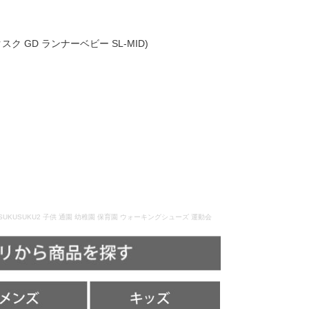
(スクスク GD ランナーベビー SL-MID)
すくすく SUKUSUKU2 子供 通園 幼稚園 保育園 ウォーキングシューズ 運動会