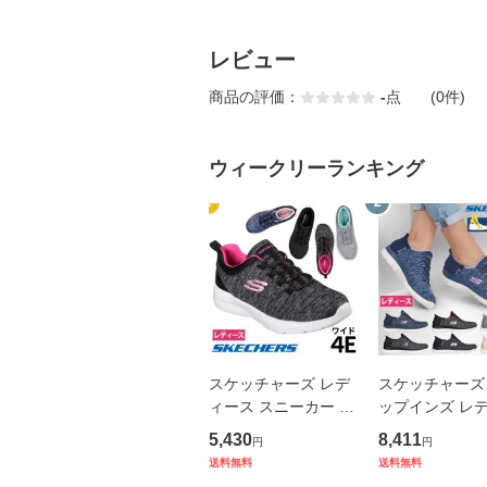
レビュー
商品の評価：
-
点
(0件)
ウィークリーランキング
1
2
スケッチャーズ レデ
スケッチャーズ
ィース スニーカー 靴
ップインズ レ
ダイナマイト 2.0 イン
ス サミッツ 幅広
5,430
8,411
円
円
ア フラッシュ 12965
ダズリングヘイズ
送料無料
送料無料
W ワイド幅 ゴム紐 紐
937W スリッポ