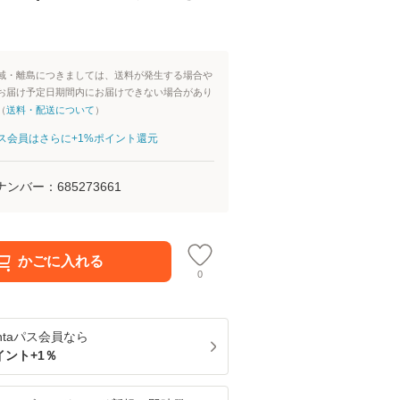
域・離島につきましては、送料が発生する場合や
お届け予定日期間内にお届けできない場合があり
（
送料・配送について
）
aパス会員はさらに+1%ポイント還元
ナンバー：
685273661
かごに入れる
0
ntaパス
会員なら
イント+
1
％