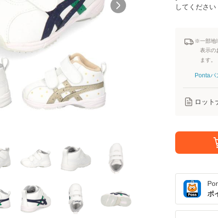
してください
※一部地
表示の
ます。
Pont
ロット
Po
ポ