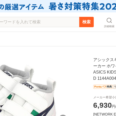
検索
詳細検索
アシックスキ
ーカー ホワ
ASICS KI
D 1144A00
Pontaパス
特典
メーカー希望小
6,930
円
[NETWOR