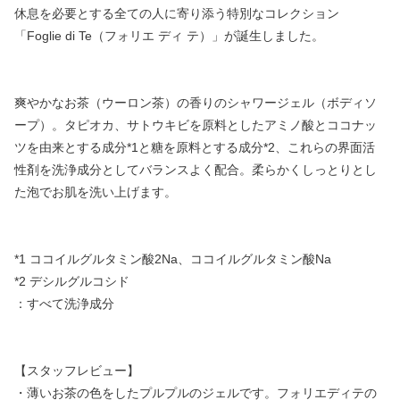
休息を必要とする全ての人に寄り添う特別なコレクション
「Foglie di Te（フォリエ ディ テ）」が誕生しました。
爽やかなお茶（ウーロン茶）の香りのシャワージェル（ボディソ
ープ）。タピオカ、サトウキビを原料としたアミノ酸とココナッ
ツを由来とする成分*1と糖を原料とする成分*2、これらの界面活
性剤を洗浄成分としてバランスよく配合。柔らかくしっとりとし
た泡でお肌を洗い上げます。
*1 ココイルグルタミン酸2Na、ココイルグルタミン酸Na
*2 デシルグルコシド
：すべて洗浄成分
【スタッフレビュー】
・薄いお茶の色をしたプルプルのジェルです。フォリエディテの