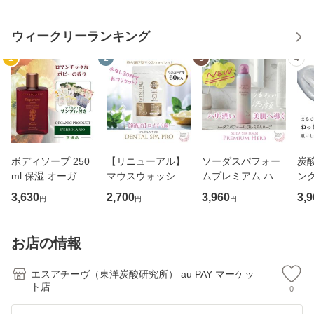
ウィークリーランキング
1
2
3
4
ボディソープ 250
【リニューアル】
ソーダスパフォー
炭
ml 保湿 オーガニ
マウスウォッシュ
ムプレミアム ハー
ン
ック パパヴェロ ソ
炭酸 デンタルスパ
ブ 150g 10000pp
パフ
3,630
2,700
3,960
3,9
円
円
円
アヴェ Papavero S
プロ DENTALSPA
m 1本 炭酸 フェイ
ッ
oave シャワージェ
PRO 口臭ケア オ
ス パック 洗顔 ス
ック
ル ポピーの香り L
ーラルケア ドライ
キンケア 毛穴汚れ
顔 
お店の情報
ERBOLARIO レル
マウス 炭酸ケア 歯
ケア 泡 パック 美
ケア
ボラリオ
科医推奨 レモ
容
パ
エスアチーヴ（東洋炭酸研究所） au PAY マーケッ
ト店
0