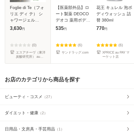
Foglie di Te（フォ
【医薬部外品】ロ
花王 キュレル 泡ボ
リエ ディ テ） シ
ート製薬 DEOCO
ディウォッシュ 詰
ャワージェル
デオコ 薬用ボディ
替 380ml
250ml
クレンズ 詰め替え
3,630
535
770
円
円
円
LERBOLARIO（レ
250ml
ルボラリオ）
(0)
(6)
(6)
エスアチーヴ（東洋
サンドラッグ.com
XPRICE au PAY マ
炭酸研究所） au
ーケット店
PAY マーケット店
お店のカテゴリから商品を探す
ビューティ・コスメ
（
27
）
ダイエット・健康
（
2
）
日用品・文房具・手芸用品
（
1
）