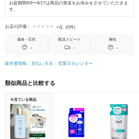
お盆期間8/9〜8/17は商品の発送をお休みをさせていただきま
す。
-
お店の評価：
点
(
0件
)
連絡・応対
配送スピード
梱包
-
-
-
販売者情報
支払い方法
営業日カレンダー
類似商品と比較する
今見ている商品