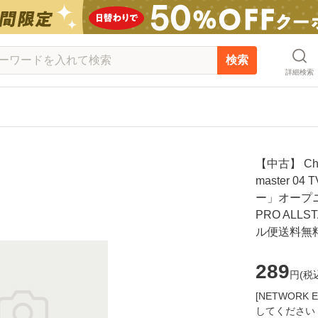
検索
詳細検索
【中古】 Chang
master 
ー」オープニ
PRO ALLS
ル便送料無
289
円(
税
[NETWOR
してください