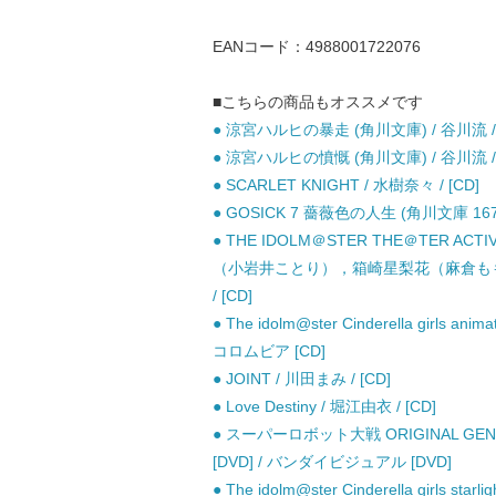
EANコード：4988001722076
■こちらの商品もオススメです
● 涼宮ハルヒの暴走 (角川文庫) / 谷川流 /
● 涼宮ハルヒの憤慨 (角川文庫) / 谷川流 /
● SCARLET KNIGHT / 水樹奈々 / [CD]
● GOSICK 7 薔薇色の人生 (角川文庫 167
● THE IDOLM＠STER THE＠TER A
（小岩井ことり），箱崎星梨花（麻倉も
/ [CD]
● The idolm@ster Cinderella girls anima
コロムビア [CD]
● JOINT / 川田まみ / [CD]
● Love Destiny / 堀江由衣 / [CD]
● スーパーロボット大戦 ORIGINAL GENERATI
[DVD] / バンダイビジュアル [DVD]
● The idolm@ster Cinderella girls 