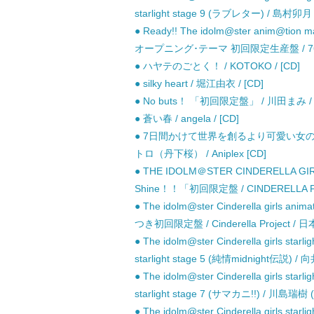
starlight stage 9 (ラブレター) / 島
● Ready!! The idolm@ster ani
オープニング･テーマ 初回限定生産盤 / 765P
● ハヤテのごとく！ / KOTOKO / [CD]
● silky heart / 堀江由衣 / [CD]
● No buts！ 「初回限定盤」 / 川田まみ / 
● 蒼い春 / angela / [CD]
● 7日間かけて世界を創るより可愛い女の子1人創
トロ（丹下桜） / Aniplex [CD]
● THE IDOLM＠STER CINDERELLA GIR
Shine！！「初回限定盤 / CINDERELLA PR
● The idolm@ster Cinderella girls anim
つき初回限定盤 / Cinderella Project /
● The idolm@ster Cinderella girls 
starlight stage 5 (純情midnight伝
● The idolm@ster Cinderella girls 
starlight stage 7 (サマカニ!!) / 川
● The idolm@ster Cinderella girls 