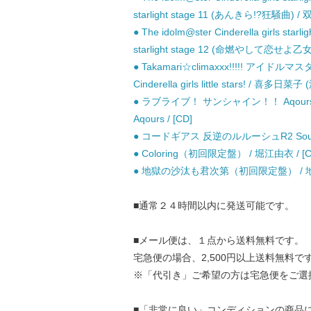
starlight stage 11 (あんきら!?狂騒曲
● The idolm@ster Cinderella girls 
starlight stage 12 (命燃やして恋せよ
● Takamari☆climaxxx!!!!! アイド
Cinderella girls little stars! / 
● ラブライブ！ サンシャイン！！ Aqours 
Aqours / [CD]
● コードギアス 反逆のルルーシュR2 Sound Ep
● Coloring（初回限定盤） / 堀江由衣 / [C
● 地獄の沙汰も君次第（初回限定盤） / 地
■通常２４時間以内に発送可能です。
■メール便は、１点から送料無料です。
宅急便の場合、2,500円以上送料無料で
※「代引き」ご希望の方は宅急便をご選
■「非常に良い」コンディションの商品