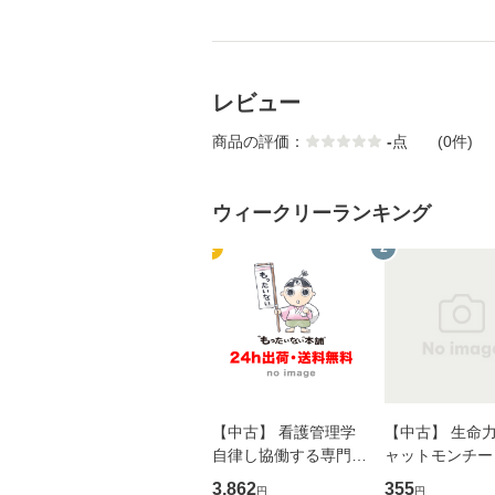
レビュー
商品の評価：
-
点
(0件)
ウィークリーランキング
1
2
【中古】 看護管理学
【中古】 生命力 
自律し協働する専門職
ャットモンチー 
の看護マネジメントス
ーンレコード [C
3,862
355
円
円