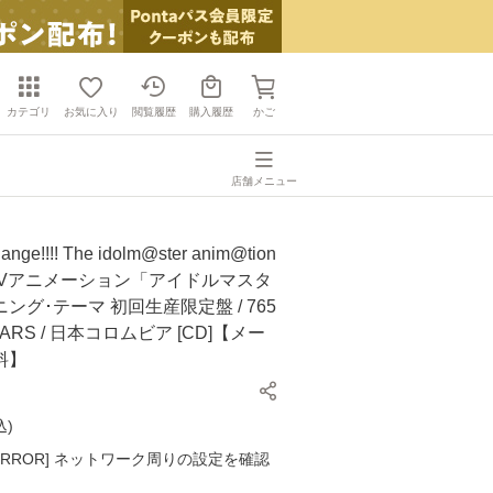
カテゴリ
お気に入り
閲覧履歴
購入履歴
かご
店舗メニュー
e!!!! The idolm@ster anim@tion
04 TVアニメーション「アイドルマスタ
ング･テーマ 初回生産限定盤 / 765
TARS / 日本コロムビア [CD]【メー
料】
込
)
K ERROR] ネットワーク周りの設定を確認