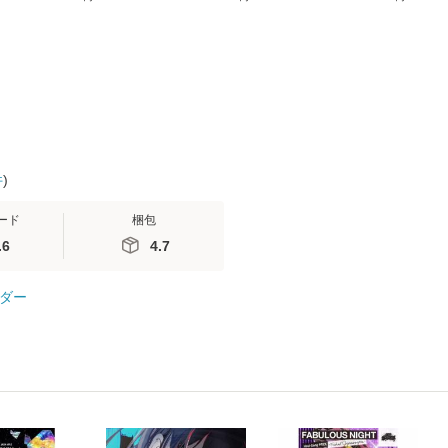
無料】
(SB新書 572) / 岡田尊
送料無料】
ミリヤ / [CD]【メール
司 / ＳＢクリエイティ
便送料無料
ブ [新書]【メール便送
料無料】
件
)
ード
梱包
.6
4.7
ダー