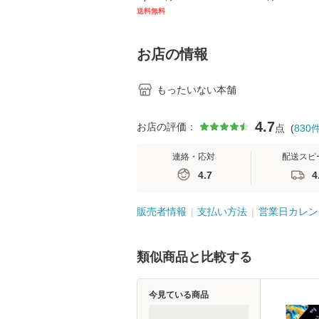
キル 改訂第3版 (看護
【メール便送料
送料無料
学テキストNiCE) / 手
島恵 藤本幸三 / 南江
堂 [単行
お店の情報
もったいない本舗
4.7
お店の評価：
点
(
830
連絡・応対
配送スピ
4.7
4
販売者情報
支払い方法
営業日カレン
類似商品と比較する
今見ている商品