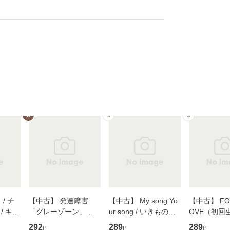
3
4
5
/ チ
【中古】 発達障害
【中古】 My song Yo
【中古】 FOR
/ キュ
「グレーゾーン」 そ
ur song / いきものが
OVE（初回
D]
の正しい理解と克服法
かり / [CD]【メール便
盤） / 清水
292
289
289
円
円
円