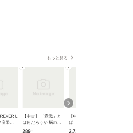
もっと見る
6
7
8
EVER L
【中古】 「意識」と
【中古】 耳をすませ
【中古】
生産限定
は何だろうか 脳の来
ば 〈2枚組〉 [DVD] /
も2時間
翔太×加藤
歴、知覚の錯誤 （講
ブエナ・ビスタ・ホー
めるよう
289
2,735
253
円
円
円