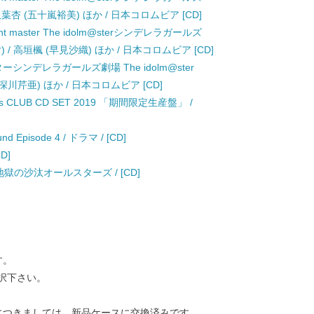
) / 双葉杏 (五十嵐裕美) ほか / 日本コロムビア [CD]
starlight master The idolm@sterシンデレラガールズ
乙女) / 高垣楓 (早見沙織) ほか / 日本コロムビア [CD]
ルマスターシンデレラガールズ劇場 The idolm@ster
喜多日菜子 (深川芹亜) ほか / 日本コロムビア [CD]
CLUB CD SET 2019 「期間限定生産盤」 /
isode 4 / ドラマ / [CD]
D]
獄の沙汰オールスターズ / [CD]
す。
択下さい。
につきましては、新品ケースに交換済みです。