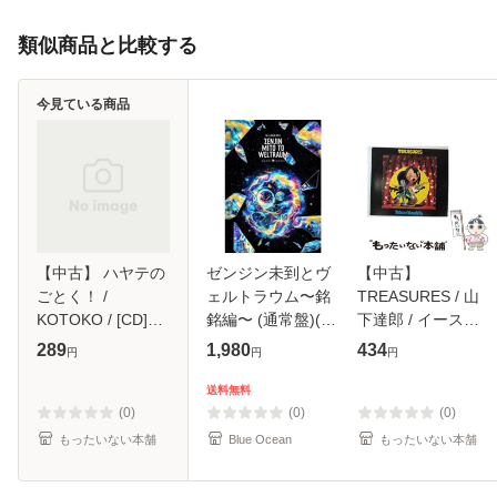
類似商品と比較する
今見ている商品
【中古】 ハヤテの
ゼンジン未到とヴ
【中古】
ごとく！ /
ェルトラウム〜銘
TREASURES / 山
KOTOKO / [CD]
銘編〜 (通常盤)(2
下達郎 / イースト
【メール便送料無
枚組) [DVD]
ウエスト・ジャパ
289
1,980
434
円
円
円
料】
ン [CD]【メール便
送料無料】
送料無料
(0)
(0)
(0)
もったいない本舗
Blue Ocean
もったいない本舗