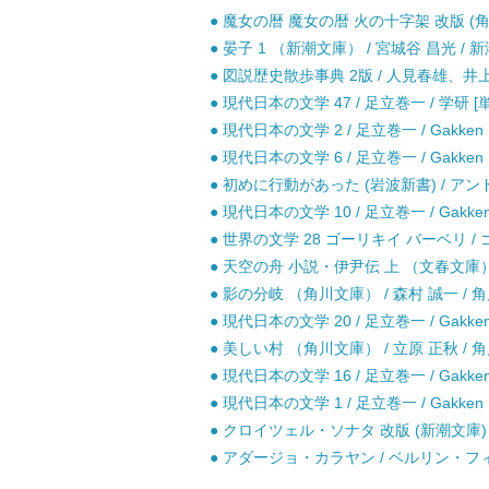
● 魔女の暦 魔女の暦 火の十字架 改版 (角川文庫
● 晏子 1 （新潮文庫） / 宮城谷 昌光 / 新
● 図説歴史散歩事典 2版 / 人見春雄、井上
● 現代日本の文学 47 / 足立巻一 / 学研 [
● 現代日本の文学 2 / 足立巻一 / Gakken
● 現代日本の文学 6 / 足立巻一 / Gakken
● 初めに行動があった (岩波新書) / ア
● 現代日本の文学 10 / 足立巻一 / Gakke
● 世界の文学 28 ゴーリキイ バーベリ /
● 天空の舟 小説・伊尹伝 上 （文春文庫） /
● 影の分岐 （角川文庫） / 森村 誠一 / 角
● 現代日本の文学 20 / 足立巻一 / Gakke
● 美しい村 （角川文庫） / 立原 正秋 / 角
● 現代日本の文学 16 / 足立巻一 / Gakke
● 現代日本の文学 1 / 足立巻一 / Gakken
● クロイツェル・ソナタ 改版 (新潮文庫) /
● アダージョ・カラヤン / ベルリン・フィ