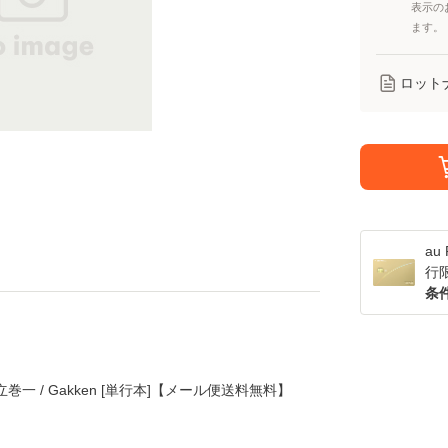
表示の
ます。
ロット
a
行
条
立巻一 / Gakken [単行本]【メール便送料無料】