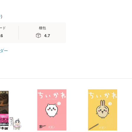
件
)
ード
梱包
.6
4.7
ダー