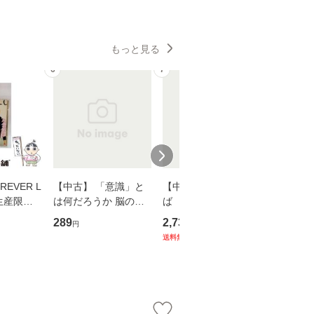
もっと見る
6
7
8
EVER L
【中古】 「意識」と
【中古】 耳をすませ
【中古】
生産限定
は何だろうか 脳の来
ば 〈2枚組〉 [DVD] /
も2時間
翔太×加藤
歴、知覚の錯誤 （講
ブエナ・ビスタ・ホー
めるよう
289
2,735
253
円
円
円
談社現代新書） / 下条
ム・エンターテイメン
計超入門！
送料無料
】
信輔 / 講談社 [新書]
ト [DVD]【メール便送
隆 / 高
【メール便送料無料】
料無料】
（ソフト
【メール