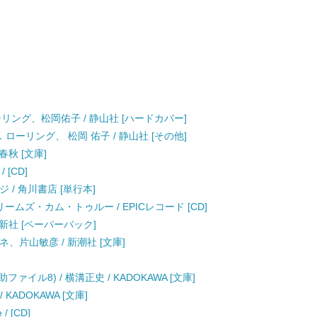
ーリング、松岡佑子 / 静山社 [ハードカバー]
ローリング、 松岡 佑子 / 静山社 [その他]
春秋 [文庫]
/ [CD]
 / 角川書店 [単行本]
/ ドリームズ・カム・トゥルー / EPICレコード [CD]
房新社 [ペーパーバック]
イネ、片山敏彦 / 新潮社 [文庫]
イル8) / 横溝正史 / KADOKAWA [文庫]
 KADOKAWA [文庫]
 / [CD]