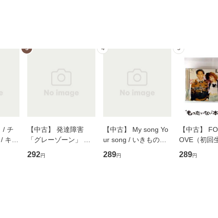
3
4
5
/ チ
【中古】 発達障害
【中古】 My song Yo
【中古】 FOR
/ キュ
「グレーゾーン」 そ
ur song / いきものが
OVE（初回
D]
の正しい理解と克服法
かり / [CD]【メール便
盤） / 清水
292
289
289
円
円
円
無料】
(SB新書 572) / 岡田尊
送料無料】
ミリヤ / [CD]【メール
司 / ＳＢクリエイティ
便送料無料
ブ [新書]【メール便送
料無料】