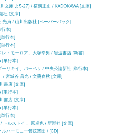
 よ5-27) / 横溝正史 / KADOKAWA [文庫]
潮社 [文庫]
 光貞 / 山川出版社 [ペーパーバック]
単行本]
 [単行本]
 [単行本]
ンドレ・モーロア、大塚幸男 / 岩波書店 [新書]
n [単行本]
 ゴーリキイ、バーベリ / 中央公論新社 [単行本]
 宮城谷 昌光 / 文藝春秋 [文庫]
川書店 [文庫]
n [単行本]
川書店 [文庫]
n [単行本]
 [単行本]
 トルストイ 、原卓也 / 新潮社 [文庫]
ルハーモニー管弦楽団 / [CD]