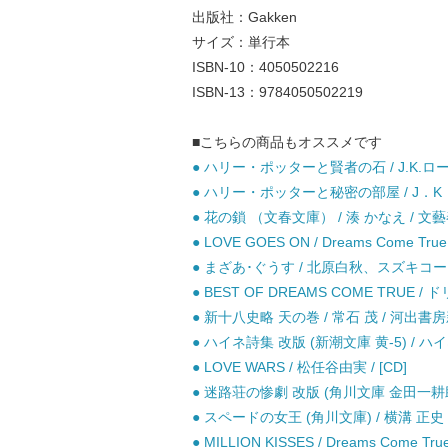
出版社：Gakken
サイズ：単行本
ISBN-10：4050502216
ISBN-13：9784050502219
■こちらの商品もオススメです
● ハリー・ポッターと賢者の石 / J.K.ロ
● ハリー・ポッターと秘密の部屋 / J．K．
● 花の鎖 （文春文庫） / 湊 かなえ / 文藝
● LOVE GOES ON / Dreams Come True 
● まざあ･ぐうす / 北原白秋、スズキコージ
● BEST OF DREAMS COME TRUE 
● 新十八史略 天の巻 / 常石 茂 / 河出書
● ハイネ詩集 改版 (新潮文庫 黄-5) / ハ
● LOVE WARS / 松任谷由実 / [CD]
● 迷路荘の惨劇 改版 (角川文庫 金田一耕助ファ
● スペードの女王 (角川文庫) / 横溝 正史 /
● MILLION KISSES / Dreams Come True