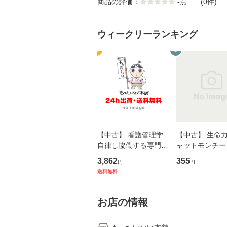
商品の評価：
-
点
(0件)
ウィークリーランキング
1
2
【中古】 看護管理学
【中古】 生命力 
自律し協働する専門職
ャットモンチー 
の看護マネジメントス
ーンレコード [C
3,862
355
円
円
キル 改訂第3版 (看護
【メール便送料
送料無料
学テキストNiCE) / 手
島恵 藤本幸三 / 南江
堂 [単行
お店の情報