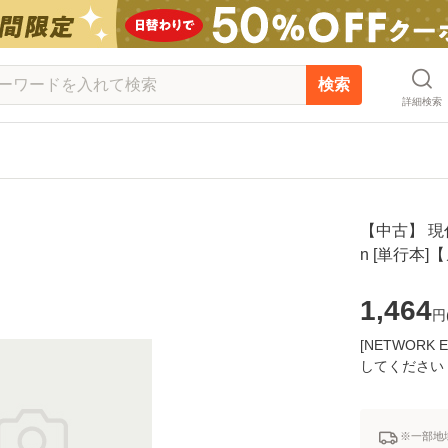
検索
詳細検索
【中古】 現代
n [単行本
1,464
円
[NETWOR
してください
※一部地