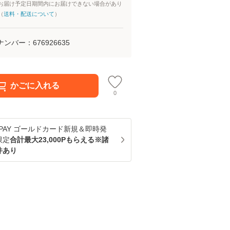
お届け予定日期間内にお届けできない場合があり
（
送料・配送について
）
ナンバー：
676926635
かごに入れる
0
u PAY ゴールドカード新規＆即時発
限定
合計最大23,000Pもらえる※諸
件あり