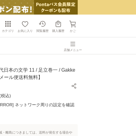
カテゴリ
お気に入り
閲覧履歴
購入履歴
かご
店舗メニュー
日本の文学 11 / 足立巻一 / Gakke
]【メール便送料無料】
(
税込
)
K ERROR] ネットワーク周りの設定を確認
域・離島につきましては、送料が発生する場合や