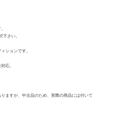
す。
択下さい。
ディションです。
金対応。
ありますが、中古品のため、実際の商品には付いて