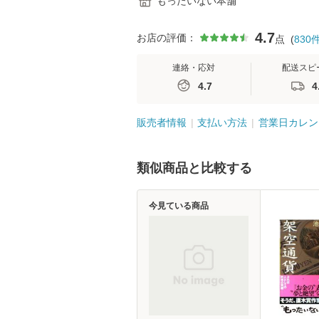
もったいない本舗
4.7
お店の評価：
点
(
830
連絡・応対
配送スピ
4.7
4
販売者情報
支払い方法
営業日カレン
類似商品と比較する
今見ている商品