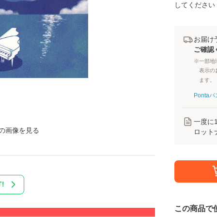
してください
お届け
ご確認
※一部地
表示の
ます。
Pont
一度に
の画像を見る
ロット
!
この商品で