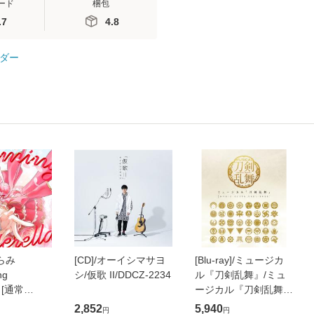
ード
梱包
.7
4.8
ダー
くらみ
[CD]/オーイシマサヨ
[Blu-ray]/ミュージカ
ng
シ/仮歌 II/DDCZ-2234
ル『刀剣乱舞』/ミュ
a [通常
ージカル『刀剣乱舞』
-30
〜MUSIC CLIPS
2,852
5,940
円
円