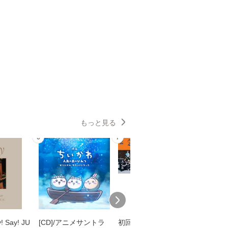
もっと見る
6
7
8
y! Say! JU
[CD]/アニメサントラ
初回/[CD]/INI/【予約
[CD]/