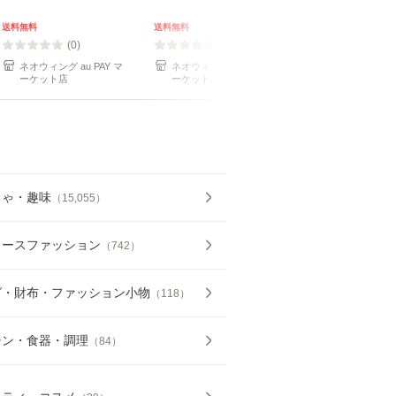
度歌誉花舞 十周年祝
賀祭 [初回限定
送料無料
送料無料
送料無料
盤]/DAKEMPB-5036
(0)
(0)
(0)
ネオウィング au PAY マ
ネオウィング au PAY マ
ネオウィング au PAY マ
ーケット店
ーケット店
ーケット店
ちゃ・趣味
（
15,055
）
ィースファッション
（
742
）
グ・財布・ファッション小物
（
118
）
チン・食器・調理
（
84
）