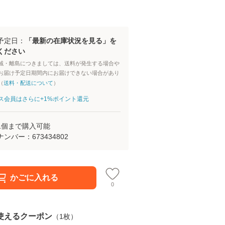
予定日：
「最新の在庫状況を見る」を
ください
域・離島につきましては、送料が発生する場合や
お届け予定日期間内にお届けできない場合があり
（
送料・配送について
）
aパス会員はさらに+1%ポイント還元
1
個まで購入可能
ナンバー：
673434802
かごに入れる
0
使えるクーポン
（
1
枚）