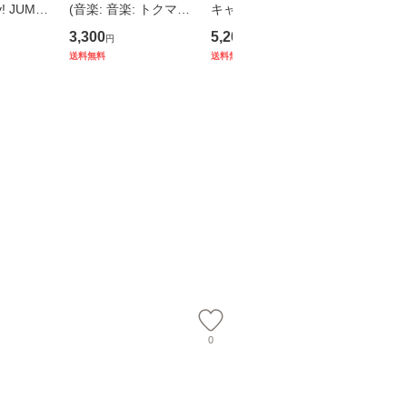
y! JUMP
(音楽: 音楽: トクマル
キャンペーン特典付
ラバー・
 2025-2
シューゴ/上水樽力)/
き、エントリーコード
シャル・
3,300
5,200
27,500
円
円
円
 [初回限定
【出荷日未定】『映画
付き】 ANTHEM [3形
[4CDス
送料無料
送料無料
送料無料
96
ちいかわ 人魚の島の
態一括購入セット]/NE
ックス] [S
ひみつ』オリジナル・
OIKT-2098
全生産限定盤
サウンド
0780
0