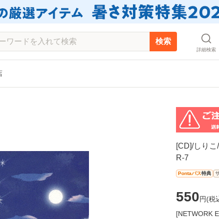
検索
詳細検索
店
[CD]/し
R-7
Pontaパス
特典
550
円(
税
[NETWOR