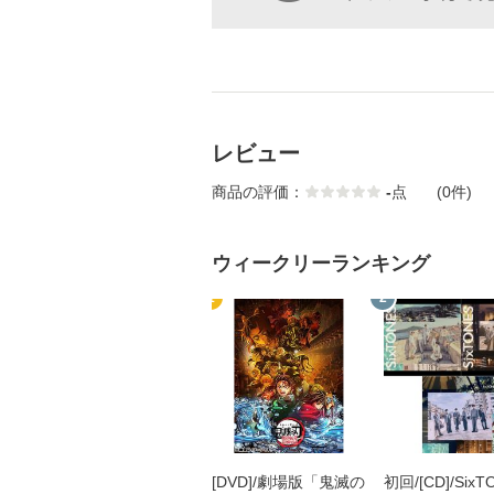
レビュー
商品の評価：
-
点
(0件)
ウィークリーランキング
1
2
[DVD]/劇場版「鬼滅の
初回/[CD]/SixT