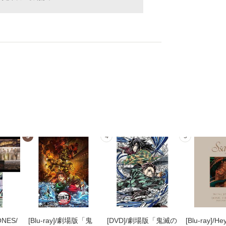
3
4
5
ONES/
[Blu-ray]/劇場版「鬼
[DVD]/劇場版「鬼滅の
[Blu-ray]/He