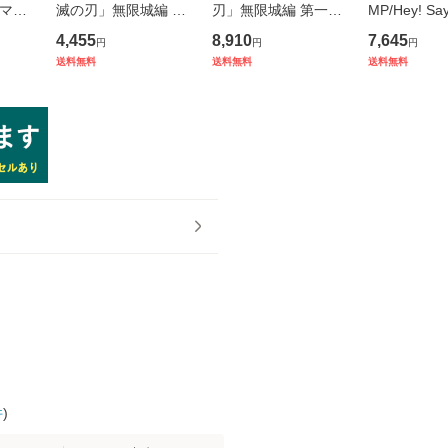
r/マイ
滅の刃」無限城編 第
刃」無限城編 第一章
MP/Hey! Sa
態一括
一章 猗窩座再来 [通常
猗窩座再来 [完全生産
DOME TOUR
4,455
8,910
7,645
円
円
円
IKT-
版]/アニメ/ANSX-185
限定版]/アニメ/ANZB-
026 S say
送料無料
送料無料
送料無料
01
18501
盤]/LCXA-52
件
)