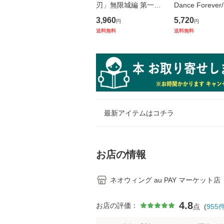
刃」無限城編 第一章
Dance Foreve
猗窩座再来 [通常版]/
オンリー [3形
3,960
5,720
円
円
アニメ/ANSB-18501
購入セット]/NEO
送料無料
送料無料
2109
最新アイテムはコチラ
お店の情報
ネオウィング au PAY マーケット店
4.8
お店の評価：
点
(
955