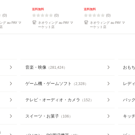
2021-
2025〜/DAKEMPB-
送料無料
送料無料
5034
(0)
(0)
(0)
PAY マ
ネオウィング au PAY マ
ネオウィング au PAY マ
店
ーケット店
ーケット店
音楽・映像
おも
（
281,424
）
ゲーム機・ゲームソフト
レデ
（
2,328
）
テレビ・オーディオ・カメラ
バッ
（
152
）
スイーツ・お菓子
キッ
（
106
）
6