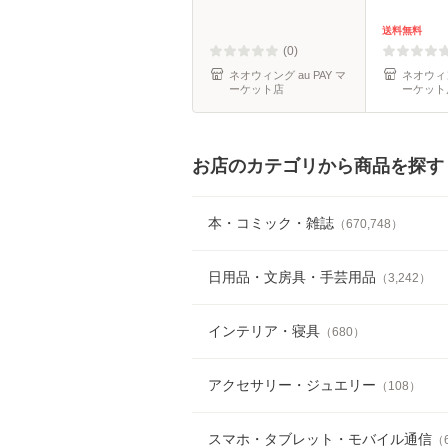
送料無料
(0)
ネオウィング au PAY マ
ネオウィング au 
ーケット店
ーケット
お店のカテゴリから商品を探す
本・コミック・雑誌
（
670,748
）
日用品・文房具・手芸用品
（
3,242
）
インテリア・寝具
（
680
）
アクセサリー・ジュエリー
（
108
）
スマホ・タブレット・モバイル通信
（