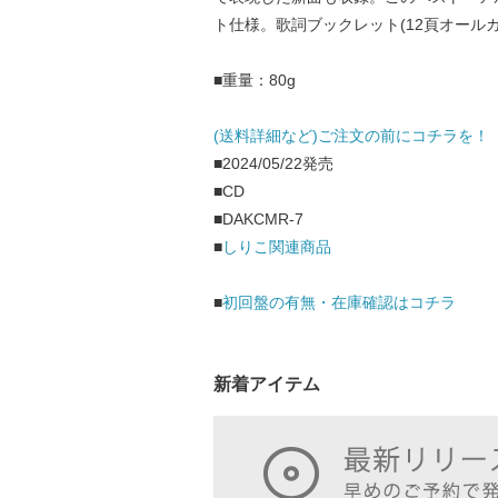
ト仕様。歌詞ブックレット(12頁オールカ
■重量：80g
(送料詳細など)ご注文の前にコチラを！
■2024/05/22発売
■CD
■DAKCMR-7
■
しりこ関連商品
■
初回盤の有無・在庫確認はコチラ
新着アイテム