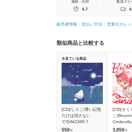
連絡・応対
配送スピ
4.7
4
販売者情報
支払い方法
営業日カレン
類似商品と比較する
今見ている商品
[CD]/しりこ/儚い記憶
[CD]/さ
だけは消さない
こ/Bloomi
で/DAKCMR-7
Cinderell
盤]/HOLO
550
3,850
円
円