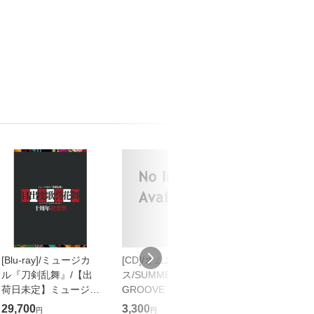
[Blu-ray]/ミュージカ
[CD]/オムニバ
[CD]/クレイジ
ル『刀剣乱舞』/【出
ス/SUMMER
ウウォ!!/WOW [
荷日未定】ミュージカ
GROOVE 2025/ICD-
付完全生産限定
ル『刀剣乱舞』 目出
66168
盤]/NZS-1043
29,700
3,300
4,185
円
円
円