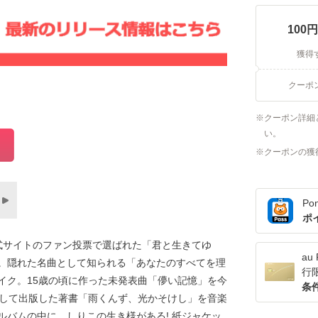
100
円
獲得
クーポ
クーポン詳細
い。
クーポンの獲
Po
ポ
式サイトのファン投票で選ばれた「君と生きてゆ
a
。隠れた名曲として知られる「あなたのすべてを理
行
イク。15歳の頃に作った未発表曲「儚い記憶」を今
条
として出版した著書「雨くんず、光かそけし」を音楽
ルバムの中に、しりこの生き様がある! 紙ジャケッ