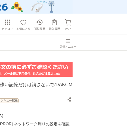
カテゴリ
お気に入り
閲覧履歴
購入履歴
かご
店舗メニュー
りこ/儚い記憶だけは消さないで/DAKCM
サンキュー配送
込
)
K ERROR] ネットワーク周りの設定を確認