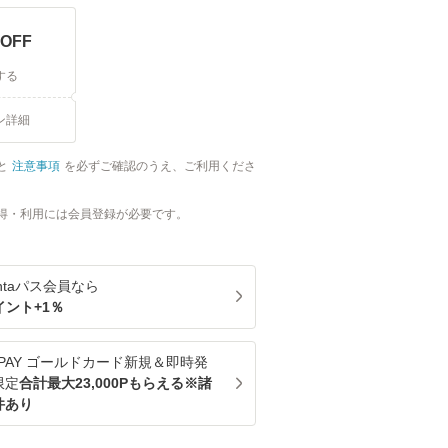
OFF
する
ン詳細
と
注意事項
を必ずご確認のうえ、ご利用くださ
得・利用には会員登録が必要です。
ntaパス
会員なら
イント+
1
％
u PAY ゴールドカード新規＆即時発
限定
合計最大23,000Pもらえる※諸
件あり