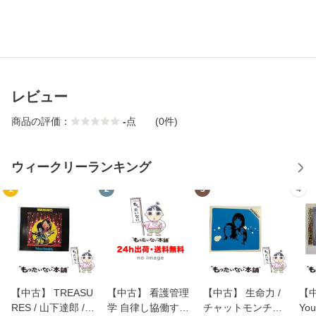
レビュー
商品の評価：
-
点
(0件)
ウィークリーランキング
1
2
3
4
【中古】 TREASU
【中古】 看護管理
【中古】 生命力 /
【中
RES / 山下達郎 /
学 自律し協働する
チャットモンチー /
You