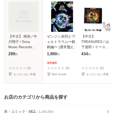
【中古】 桜色 / 中
ゼンジン未到とヴ
【中古】
川翔子 / Sony
ェルトラウム〜銘
TREASURES / 山
Music Records
銘編〜 (通常盤)(2
下達郎 / イースト
[CD]【メール便送
枚組) [DVD]
ウエスト・ジャパ
289
1,980
434
円
円
円
料無料】
ン [CD]【メール便
送料無料】
送料無料
(0)
(0)
(0)
もったいない本舗
Blue Ocean
もったいない本舗
お店のカテゴリから商品を探す
本・コミック・雑誌
（
1,244,266
）