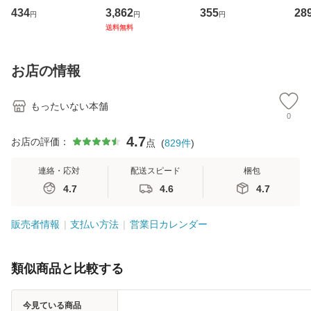
イーストウエス
専門職の看護マネ
キューンレコード
のがか
434
3,862
355
28
円
円
円
ト・ジャパン [CD]
ジメントスキル 改
[CD]【メール便送
【
送料無料
【メール便送料無
訂第3版 (看護学テ
料無料】
料
料】
キストNiCE) / 手島
恵 藤本幸三 / 南江
お店の情報
堂 [単行
もったいない本舗
0
4.7
お店の評価：
点
(
829
件
)
連絡・応対
配送スピード
梱包
4.7
4.6
4.7
販売者情報
支払い方法
営業日カレンダー
類似商品と比較する
今見ている商品