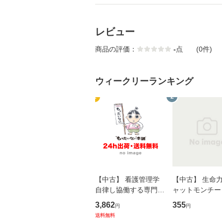
レビュー
商品の評価：
-
点
(0件)
ウィークリーランキング
1
2
【中古】 看護管理学
【中古】 生命力 
自律し協働する専門職
ャットモンチー 
の看護マネジメントス
ーンレコード [C
3,862
355
円
円
キル 改訂第3版 (看護
【メール便送料
送料無料
学テキストNiCE) / 手