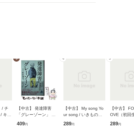
3
4
5
/ チ
【中古】 発達障害
【中古】 My song Yo
【中古】 FOR
/ キュ
「グレーゾーン」 そ
ur song / いきものが
OVE（初回
D]
の正しい理解と克服法
かり / [CD]【メール便
盤） / 清水
409
289
289
円
円
円
無料】
(SB新書 572) / 岡田尊
送料無料】
ミリヤ / [CD]【メール
司 / ＳＢクリエイティ
便送料無料