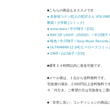
■こちらの商品もオススメです
● 名探偵コナン犯人の犯沢さん VOLUM
剛昌 / 小学館 [コミック]
● snow tears / 中川翔子 / [CD]
● RAY OF LIGHT（DVD付） / 中川翔子 / 
● 桜色 / 中川翔子 / Sony Music Records 
● ULTRAMAN 12 (HCヒーローズコミッ
● 1969 / 山口由子 / [CD]
■通常２４時間以内に発送可能です。
■メール便は、１点から送料無料です。
宅急便の場合、2,500円以上送料無料で
※「代引き」ご希望の方は宅急便をご選
■「非常に良い」コンディションの商品