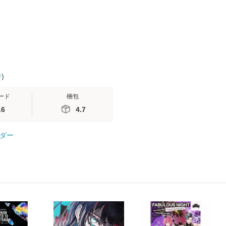
ブ [新書]【メール便送
料無料】
件
)
ード
梱包
.6
4.7
ダー