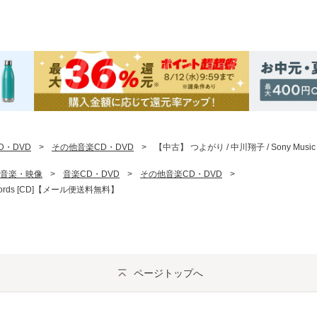
D・DVD
>
その他音楽CD・DVD
>
【中古】 つよがり / 中川翔子 / Sony Musi
音楽・映像
>
音楽CD・DVD
>
その他音楽CD・DVD
>
ecords [CD]【メール便送料無料】
ページトップへ