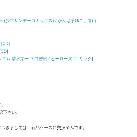
E5 (少年サンデーコミックス) / かんばまゆこ、青山
[CD]
[CD]
クス) / 清水栄一 下口智裕 / ヒーローズ [コミック]
す。
択下さい。
につきましては、新品ケースに交換済みです。