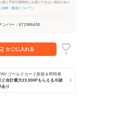
お届け予定日期間内にお届けできない場合があり
（
送料・配送について
）
ナンバー：
671986430
かごに入れる
0
u PAY ゴールドカード新規＆即時発
限定
合計最大23,000Pもらえる※諸
件あり