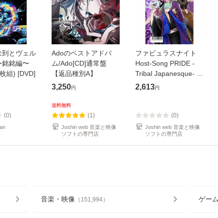
未到とヴェル
Adoのベストアドバ
ファビュラスナイト
〜銘銘編〜
ム/Ado[CD]通常盤
Host-Song PRIDE -
枚組) [DVD]
【返品種別A】
Tribal Japanesque- ネ
オバサラ/皇麗夢(豊永
3,250
2,613
円
円
利行)[CD]【返品種別
A】
送料無料
(0)
(1)
(0)
an
Joshin web 音楽と映像
Joshin web 音楽と映像
ソフトの専門店
ソフトの専門店
音楽・映像
ゲー
（
151,994
）