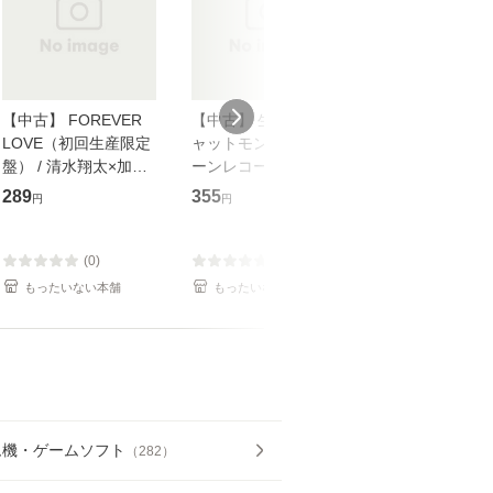
【中古】 FOREVER
【中古】 生命力 / チ
【中古】 My so
LOVE（初回生産限定
ャットモンチー / キュ
Your song / 
盤） / 清水翔太×加藤
ーンレコード [CD]
がかり / [CD]【メール
ミリヤ / [CD]【メール
【メール便送料無料】
便送料無料】
289
355
289
円
円
円
便送料無料】
(0)
(0)
(0)
もったいない本舗
もったいない本舗
もったいない本
ム機・ゲームソフト
（
282
）