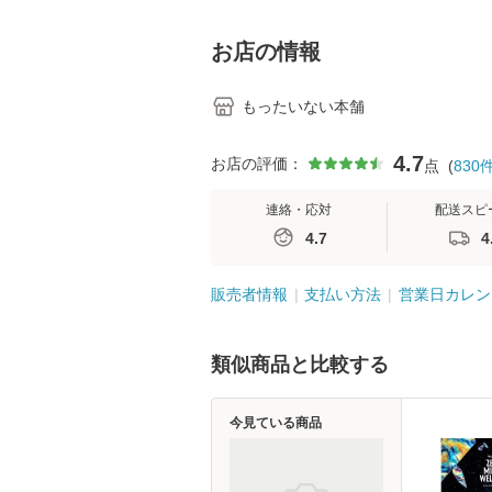
島恵 藤本幸三 / 南江
堂 [単行
お店の情報
もったいない本舗
4.7
お店の評価：
点
(
830
連絡・応対
配送スピ
4.7
4
販売者情報
支払い方法
営業日カレン
類似商品と比較する
今見ている商品