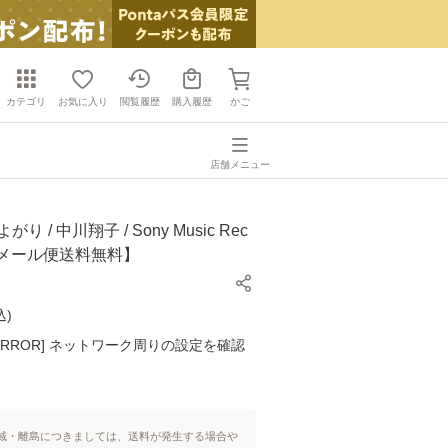
カテゴリ
お気に入り
閲覧履歴
購入履歴
かご
店舗メニュー
り / 中川翔子 / Sony Music Rec
D]【メール便送料無料】
込
)
K ERROR] ネットワーク周りの設定を確認
域・離島につきましては、送料が発生する場合や