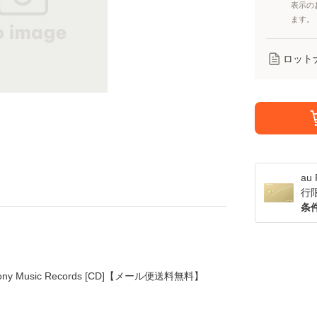
表示の
ます。
ロット
a
行
条
y Music Records [CD]【メール便送料無料】