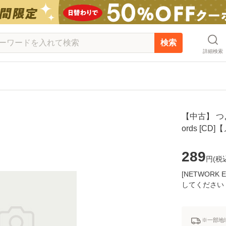
検索
詳細検索
【中古】 つよが
ords [C
289
円(
税
[NETWOR
してください
※一部地