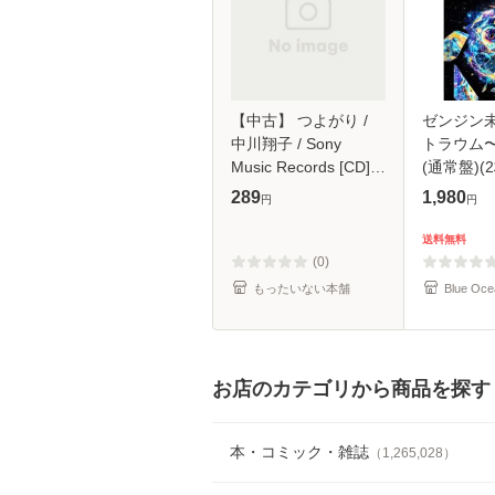
【中古】 つよがり /
ゼンジン
中川翔子 / Sony
トラウム
Music Records [CD]
(通常盤)(2
【メール便送料無料】
289
1,980
円
円
送料無料
(0)
もったいない本舗
Blue Oce
お店のカテゴリから商品を探す
本・コミック・雑誌
（
1,265,028
）