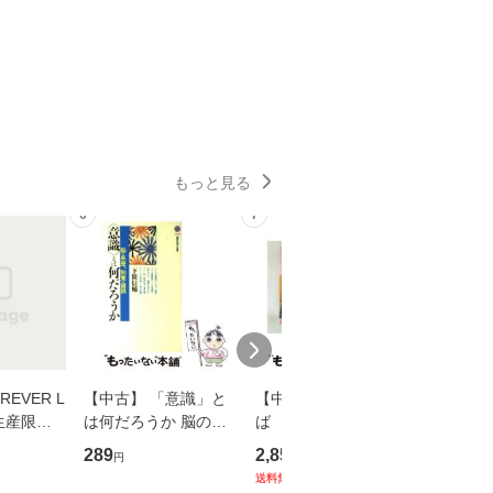
もっと見る
6
7
8
EVER L
【中古】 「意識」と
【中古】 耳をすませ
【中古】
生産限定
は何だろうか 脳の来
ば 〈2枚組〉 [DVD] /
も2時間
翔太×加藤
歴、知覚の錯誤 （講
ブエナ・ビスタ・ホー
めるよう
289
2,852
253
円
円
円
談社現代新書） / 下条
ム・エンターテイメン
計超入門！
送料無料
】
信輔 / 講談社 [新書]
ト [DVD]【メール便送
隆 / 高