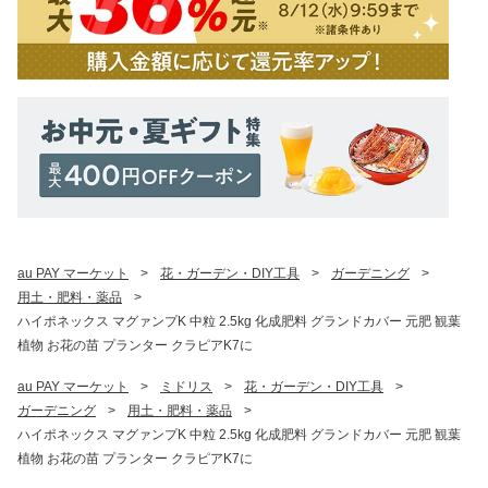
au PAY マーケット
>
花・ガーデン・DIY工具
>
ガーデニング
>
用土・肥料・薬品
>
ハイポネックス マグァンプK 中粒 2.5kg 化成肥料 グランドカバー 元肥 観葉
植物 お花の苗 プランター クラピアK7に
au PAY マーケット
>
ミドリス
>
花・ガーデン・DIY工具
>
ガーデニング
>
用土・肥料・薬品
>
ハイポネックス マグァンプK 中粒 2.5kg 化成肥料 グランドカバー 元肥 観葉
植物 お花の苗 プランター クラピアK7に