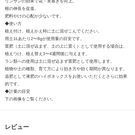
リンサンの効果で花・実着きを向上。
根の伸長を促進。
肥料やけの心配が少ないです。
◆使い方
植え付け、植えかえ時に土に混ぜこんでください。
用土1Lあたり2〜8gが使用量の目安です。
置肥（土に混ぜ込まず、土の上に置く）として使用する場合は、
植えつけ、植え替え3〜4週間後に与えます。
ラン類への使用は土に混ぜ込まず置肥として使用します。
植物や土の種類、育て方により効き方や効く期間が異なります。
追肥として液肥のハイポネックスをお使いいただくとさらに効果
的です。
◆計量の目安
下の画像をご覧ください。
レビュー