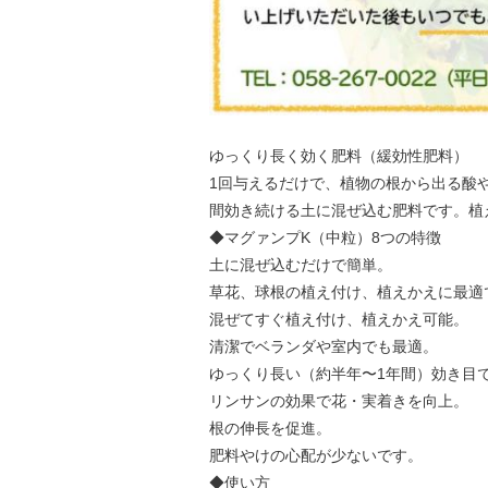
ゆっくり長く効く肥料（緩効性肥料）
1回与えるだけで、植物の根から出る酸
間効き続ける土に混ぜ込む肥料です。植
◆マグァンプK（中粒）8つの特徴
土に混ぜ込むだけで簡単。
草花、球根の植え付け、植えかえに最適
混ぜてすぐ植え付け、植えかえ可能。
清潔でベランダや室内でも最適。
ゆっくり長い（約半年〜1年間）効き目
リンサンの効果で花・実着きを向上。
根の伸長を促進。
肥料やけの心配が少ないです。
◆使い方