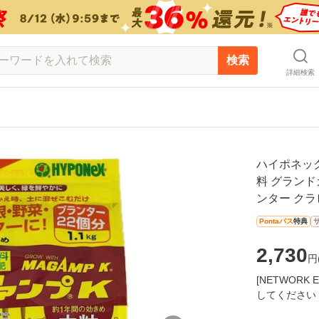
検索
詳細検索
ハイポネックス
料 グランド
ンター クラ
Pontaパス
特典
2,730
円
[NETWOR
してください