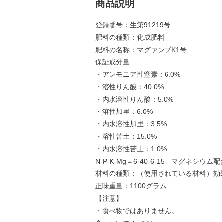
商品説明
登録番号：生第91219号
肥料の種類：化成肥料
肥料の名称：マグァンプK1号
保証成分量
・アンモニア性窒素：6.0%
・溶性りん酸：40.0%
・内水溶性りん酸：5.0%
・溶性加里：6.0%
・内水溶性加里：3.5%
・溶性苦土：15.0%
・内水溶性苦土：1.0%
N-P-K-Mg＝6-40-6-15 マグネシウム
材料の種類：（使用されている材料）効
正味重量：1100グラム
【注意】
・食べ物ではありません。