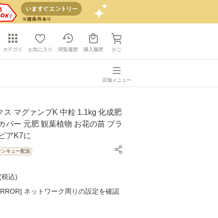
カテゴリ
お気に入り
閲覧履歴
購入履歴
かご
店舗メニュー
 マグァンプK 中粒 1.1kg 化成肥
カバー 元肥 観葉植物 お花の苗 プラ
ピアK7に
サンキュー配送
(
税込
)
K ERROR] ネットワーク周りの設定を確認