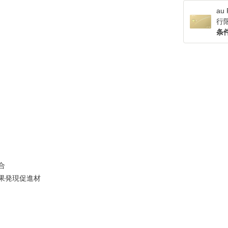
a
行
条
配合
果発現促進材