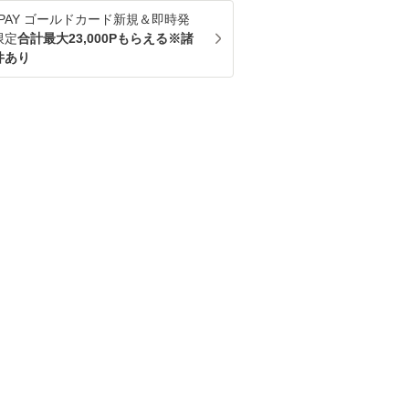
u PAY ゴールドカード新規＆即時発
限定
合計最大23,000Pもらえる※諸
件あり