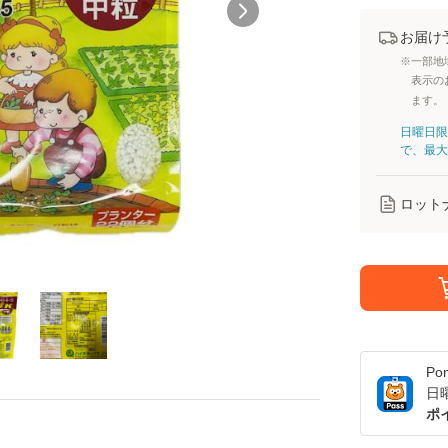
お届け
※一部地
表示の
ます。
日曜日限
で、最大
ロット
Po
日
ポ