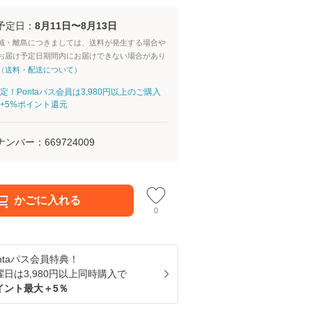
予定日：
8月11日〜8月13日
域・離島につきましては、送料が発生する場合や
お届け予定日期間内にお届けできない場合があり
（
送料・配送について
）
定！Pontaパス会員は3,980円以上のご購入
+5%ポイント還元
ナンバー：
669724009
かごに入れる
0
ntaパス
会員特典！
曜日は
3,980
円以上同時購入で
イント最大＋
5
％