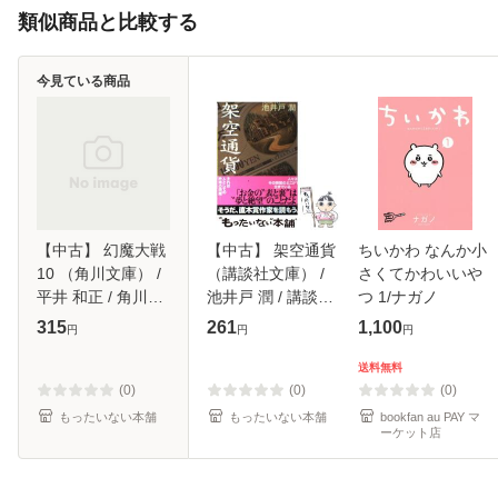
類似商品と比較する
今見ている商品
【中古】 幻魔大戦
【中古】 架空通貨
ちいかわ なんか小
10 （角川文庫） /
（講談社文庫） /
さくてかわいいや
平井 和正 / 角川書
池井戸 潤 / 講談社
つ 1/ナガノ
店 [ペーパーバッ
[文庫]【メール便送
315
261
1,100
円
円
円
ク]【メール便送料
料無料】
無料】
送料無料
(0)
(0)
(0)
もったいない本舗
もったいない本舗
bookfan au PAY マ
ーケット店