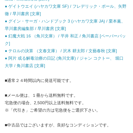
● ゲイトウエイ (ハヤカワ文庫 SF) / フレデリック・ポール、矢野
徹 / 早川書房 [文庫]
● グイン・サーガ・ハンドブック 3 (ハヤカワ文庫 JA) / 栗本薫、
早川書房編集部 / 早川書房 [文庫]
● 幻魔大戦 16 （角川文庫） / 平井 和正 / 角川書店 [ペーパーバッ
ク]
● テロルの決算 （文春文庫） / 沢木 耕太郎 / 文藝春秋 [文庫]
● 阿片 或る解毒治療の日記 (角川文庫) / ジャン コクトー、 堀口
大学 / 角川書店 [文庫]
■通常２４時間以内に発送可能です。
■メール便は、１冊から送料無料です。
宅急便の場合、2,500円以上送料無料です。
※「代引き」ご希望の方は宅急便をご選択下さい。
■中古品ではございますが、良好なコンディションです。