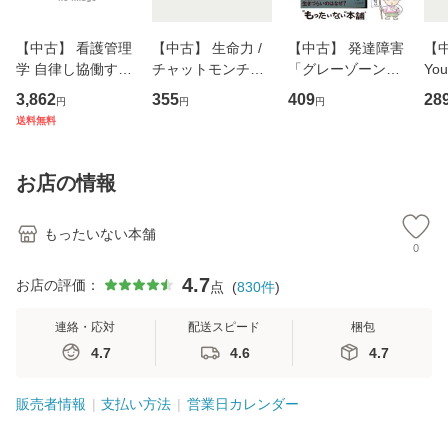
【中古】 看護管理
【中古】 生命力 /
【中古】 発達障害
【中
学 自律し協働する
チャットモンチー /
「グレーゾーン」
You
専門職の看護マネ
キューンレコード
その正しい理解と
のがか
3,862
355
409
28
円
円
円
ジメントスキル 改
[CD]【メール便送
克服法 (SB新書 57
【
送料無料
訂第3版 (看護学テ
料無料】
2) / 岡田尊司 / Ｓ
料
キストNiCE) / 手島
Ｂクリエイティブ
恵 藤本幸三 / 南江
[新書]【メール便送
お店の情報
堂 [単行
料無料】
もったいない本舗
0
4.7
お店の評価：
点
(
830
件
)
連絡・応対
配送スピード
梱包
4.7
4.6
4.7
販売者情報
支払い方法
営業日カレンダー