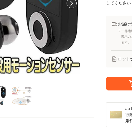
してください
お届け
※一部地
表示の
ます。
ロット
a
行
条