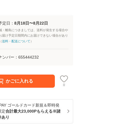
予定日：
8月18日〜8月22日
域・離島につきましては、送料が発生する場合や
お届け予定日期間内にお届けできない場合があり
（
送料・配送について
）
ナンバー：
655444232
かごに入れる
0
u PAY ゴールドカード新規＆即時発
限定
合計最大23,000Pもらえる※諸
件あり