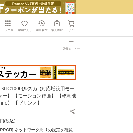
カテゴリ
お気に入り
閲覧履歴
購入履歴
かご
店舗メニュー
【SHC1000(ルスカII)対応増設用モー
サー】 【モーション録画】 【乾電池
inno】 【ブリンノ】
円(
税込
)
K ERROR] ネットワーク周りの設定を確認