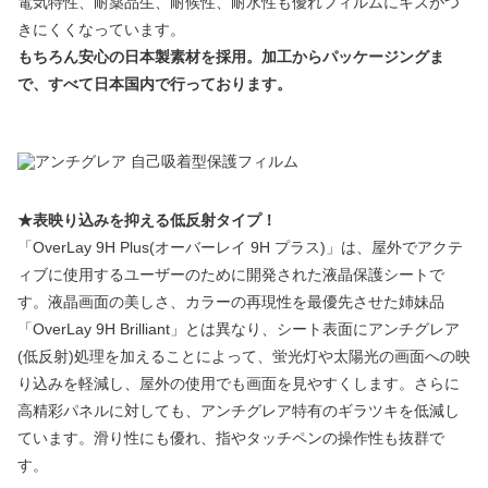
電気特性、耐薬品生、耐候性、耐水性も優れフィルムにキズがつ
きにくくなっています。
もちろん安心の日本製素材を採用。加工からパッケージングま
で、すべて日本国内で行っております。
★表映り込みを抑える低反射タイプ！
「OverLay 9H Plus(オーバーレイ 9H プラス)」は、屋外でアクテ
ィブに使用するユーザーのために開発された液晶保護シートで
す。液晶画面の美しさ、カラーの再現性を最優先させた姉妹品
「OverLay 9H Brilliant」とは異なり、シート表面にアンチグレア
(低反射)処理を加えることによって、蛍光灯や太陽光の画面への映
り込みを軽減し、屋外の使用でも画面を見やすくします。さらに
高精彩パネルに対しても、アンチグレア特有のギラツキを低減し
ています。滑り性にも優れ、指やタッチペンの操作性も抜群で
す。