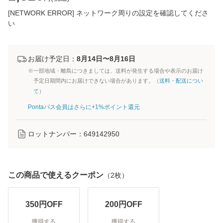
[NETWORK ERROR] ネットワーク周りの設定を確認してくださ
い
お届け予定日：
8月14日〜8月16日
※一部地域・離島につきましては、送料が発生する場合や表示のお届け
予定日期間内にお届けできない場合があります。（
送料・配送につい
て
）
Pontaパス会員はさらに+1%ポイント還元
ロットナンバー：
649142950
この商品で使えるクーポン
（
2
枚）
350
円OFF
200
円OFF
獲得する
獲得する