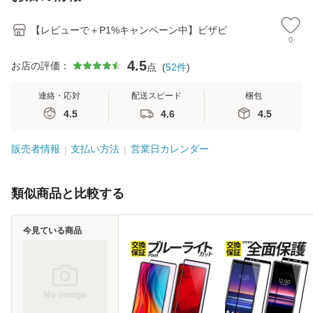
高光沢
カ
【レビューで＋P1%キャンペーン中】ビザビ
0
4.5
お店の評価：
点
(
52
件
)
連絡・応対
配送スピード
梱包
4.5
4.6
4.5
販売者情報
支払い方法
営業日カレンダー
類似商品と比較する
今見ている商品