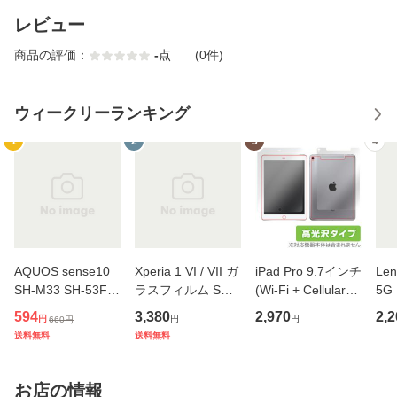
レビュー
商品の評価：
-
点
(0件)
ウィークリーランキング
1
2
3
4
AQUOS sense10
Xperia 1 VI / VII ガ
iPad Pro 9.7インチ
Len
SH-M33 SH-53F S
ラスフィルム SUP
(Wi-Fi + Cellularモ
5G
HG15 リアカメラ
ER TOUGH GLAS
デル) 保護フィル
ィル
594
3,380
2,970
2,2
円
円
円
660
円
用 保護 フィルム
S ナノマット for
ム OverLay Brillian
bs
送料無料
送料無料
OverLay Brilliant fo
エクスペリア 低反
t for iPad Pro 9.7
ノ
r アクオス センス
射 Deff かんたん貼
インチ (Wi-Fi + Ce
保
指紋がつきにくい
り付けツール付き
llularモデル) 『表
吸
お店の情報