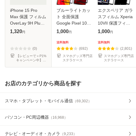
iPhone 15 Pro
ブルーライトカッ
エクスペリア ガラ
Max 保護 フィルム
ト 全面保護
スフィルム Xperia
OverLay 9H Plus
Google Pixel 10a
10VII 保護フィル
アイフォン 15 プ
ガラスフィルム 保
ム SOG16 Xperia
1,320
1,000
1,000
円
円
円
ロ マックス
護フィルム Google
1VII ガラスフィル
iPhone15ProMax
Pixel 10 ガラスフ
ム SOG15 Xperia
送料無料
送料無料
用フィルム 9H高硬
ィルム 保護フィル
10VI 保護フィルム
(0)
(692)
(2,801)
度 アンチグレア 低
ム Google Pixe
SOG14 Xper
【レビューで＋P1%
スマホグッズ専門店
スマホグッズ専門店
キャンペーン中】ビ
ステラケース
ステラケース
反
ザビ
お店のカテゴリから商品を探す
スマホ・タブレット・モバイル通信
（
69,302
）
パソコン・PC周辺機器
（
16,968
）
テレビ・オーディオ・カメラ
（
9,233
）