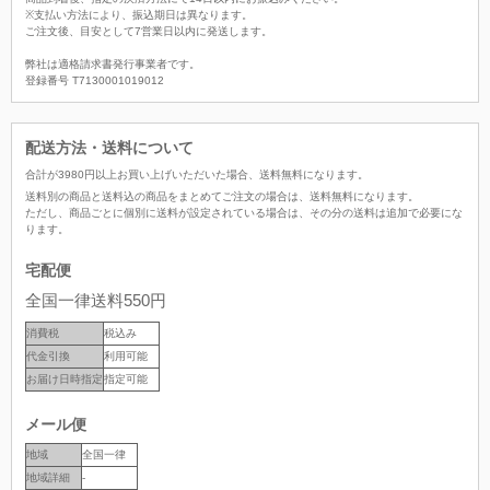
※支払い方法により、振込期日は異なります。
ご注文後、目安として7営業日以内に発送します。
弊社は適格請求書発行事業者です。
登録番号 T7130001019012
配送方法・送料について
合計が
3980
円以上お買い上げいただいた場合、
送料無料
になります。
送料別の商品と送料込の商品をまとめてご注文の場合は、送料無料になります。
ただし、商品ごとに個別に送料が設定されている場合は、その分の送料は追加で必要にな
ります。
宅配便
全国一律送料550円
消費税
税込み
代金引換
利用可能
お届け日時指定
指定可能
メール便
地域
全国一律
地域詳細
-