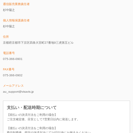
通信販売業務責任者
杉中陽之
個人情報保護責任者
杉中陽之
住所
京都府京都市下京区四条大宮町27番地9三虎第五ビル
電話番号
075-366-0901
FAX番号
075-366-0902
メールアドレス
au_support@visavis.jp
支払い・配送時期について
【前払いの決済方法をご利用の場合】
ご注文確定後、目安として7営業日以内に発送します。
【後払いの決済方法をご利用の場合】
商品到着後、指定の決済方法にて14日以内にお振込みください。