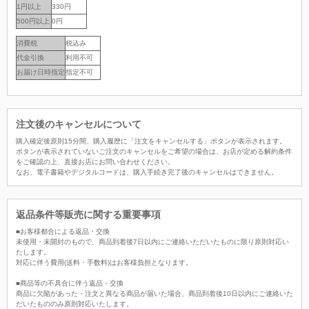
1円以上
330円
500円以上
0円
消費税
税込み
代金引換
利用不可
お届け日時指定
指定不可
注文後のキャンセルについて
購入確定後原則15分間、購入履歴に「注文をキャンセルする」ボタンが表示されます。
ボタンが表示されていないご注文のキャンセルをご希望の場合は、お店が定める解約条件
をご確認の上、直接お店にお問い合わせください。
なお、電子書籍やデジタルコードは、購入手続き完了後のキャンセルはできません。
返品条件等販売に関する重要事項
■お客様都合による返品・交換
未使用・未開封のもので、商品到着後7日以内にご連絡いただいたものに限り原則対応い
たします。
対応に伴う費用(送料・手数料)はお客様負担となります。
■商品等の不具合に伴う返品・交換
商品に欠陥があった・注文と異なる商品が届いた場合、商品到着後10日以内にご連絡いた
だいたもののみ原則対応いたします。