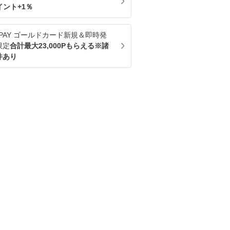
イント+
1
％
u PAY ゴールドカード新規＆即時発
限定
合計最大23,000Pもらえる※諸
件あり