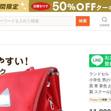
検索
詳細検索
ランドセル 
小学生 男の子
黒 青 黄色 
製 スクール
Pontaパス
特典