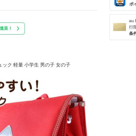
ポ
a
行
ン進呈！
条
ック 軽量 小学生 男の子 女の子