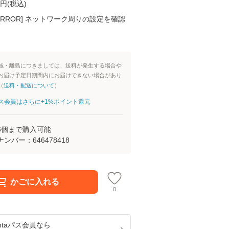
円(
税込
)
K ERROR] ネットワーク周りの設定を確認
域・離島につきましては、送料が発生する場合や
お届け予定日期間内にお届けできない場合があり
（
送料・配送について
）
aパス会員はさらに+1%ポイント還元
6
個まで購入可能
ナンバー：
646478418
かごに入れる
0
ntaパス
会員なら