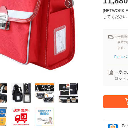
11,880
[NETWOR
してください
※一部地
表示の
ます。
Pont
一度に
ロット
Po