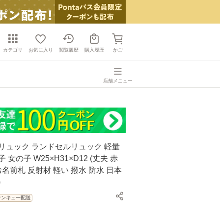
カテゴリ
お気に入り
閲覧履歴
購入履歴
かご
店舗メニュー
リュック ランドセルリュック 軽量
 女の子 W25×H31×D12 (丈夫 赤
お名前札 反射材 軽い 撥水 防水 日本
)
サンキュー配送