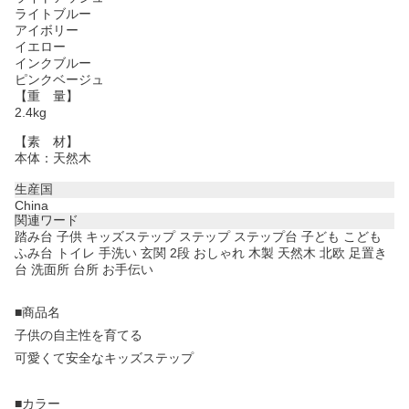
ライトブルー
アイボリー
イエロー
インクブルー
ピンクベージュ
【重 量】
2.4kg
【素 材】
本体：天然木
生産国
China
関連ワード
踏み台 子供 キッズステップ ステップ ステップ台 子ども こども
ふみ台 トイレ 手洗い 玄関 2段 おしゃれ 木製 天然木 北欧 足置き
台 洗面所 台所 お手伝い
■商品名
子供の自主性を育てる
可愛くて安全なキッズステップ
■カラー