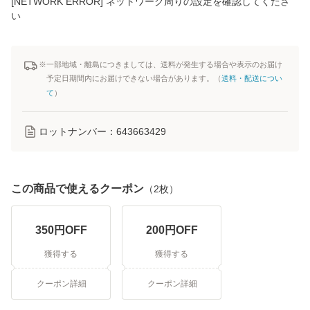
[NETWORK ERROR] ネットワーク周りの設定を確認してくださ
い
※一部地域・離島につきましては、送料が発生する場合や表示のお届け
予定日期間内にお届けできない場合があります。（
送料・配送につい
て
）
ロットナンバー：
643663429
この商品で使えるクーポン
（
2
枚）
350
円OFF
200
円OFF
獲得する
獲得する
クーポン詳細
クーポン詳細