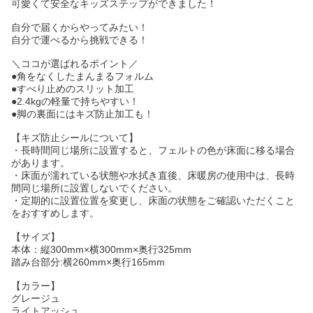
可愛くて安全なキッズステップができました！
自分で届くからやってみたい！
自分で運べるから挑戦できる！
＼ココが選ばれるポイント／
●角をなくしたまんまるフォルム
●すべり止めのスリット加工
●2.4kgの軽量で持ちやすい！
●脚の裏面にはキズ防止加工も！
【キズ防止シールについて】
・長時間同じ場所に設置すると、フェルトの色が床面に移る場合
があります。
・床面が濡れている状態や水拭き直後、床暖房の使用中は、長時
間同じ場所に設置しないでください。
・定期的に設置位置を変更し、床面の状態をご確認いただくこと
をおすすめします。
【サイズ】
本体：縦300mm×横300mm×奥行325mm
踏み台部分:横260mm×奥行165mm
【カラー】
グレージュ
ライトアッシュ