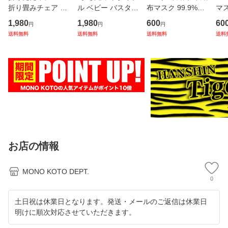
折り畳みチェア 折
ル ベビー バスタオ
布マスク 99.9%遮
マス
りたたみ 椅子 チェ
ル ガーゼ タオル 6
断 カラー 耳が痛く
マス
1,980
1,980
600
60
円
円
円
アー スツール 軽量
層 ガーゼケット 赤
ならない 50枚 +1
布 
送料無料
送料無料
送料無料
送料
アウトドア コンパ
ちゃん 湯上がりタ
立体 やわらか チー
ー
クト おしゃれ 携帯
オル おくるみ くす
クマスク チーク カ
い 
持ち運び 高さ調節
みカラー 綿100％
ラー 小さめ ベージ
N9
可能
コッ
ュ
布
お店の情報
MONO KOTO DEPT.
0
土日祝は休業日となります。発送・メールのご返信は休業日
明けに順次対応させていただきます。