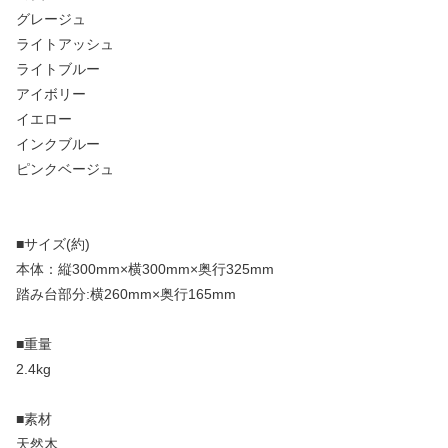
グレージュ
ライトアッシュ
ライトブルー
アイボリー
イエロー
インクブルー
ピンクベージュ
■サイズ(約)
本体：縦300mm×横300mm×奥行325mm
踏み台部分:横260mm×奥行165mm
■重量
2.4kg
■素材
天然木