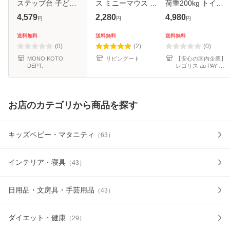
ステップ台 子ども
ス ミニーマウス ビ
荷重200kg トイレ
こども ふみ台 トイ
ーンズステップ 2
トレーニング トイ
4,579
2,280
4,980
円
円
円
レ 手洗い 玄関 2段
段 子供 （ Disney
レ台 トイトレ 木製
おしゃれ 木製 天然
キッズステップ 滑
ステップ 折りたた
送料無料
送料無料
送料無料
木 北欧 足置き台
り止め 耐荷重 100
み 子供 大人 おし
(0)
(2)
(0)
洗
キロ ふ
ゃれ
MONO KOTO
リビングート
【安心の国内企業】
DEPT.
レゴリス au PAY マ
ーケット店
お店のカテゴリから商品を探す
キッズベビー・マタニティ
（
63
）
インテリア・寝具
（
43
）
日用品・文房具・手芸用品
（
43
）
ダイエット・健康
（
29
）