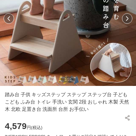
1
/
16
踏み台 子供 キッズステップ ステップ ステップ台 子ども
こども ふみ台 トイレ 手洗い 玄関 2段 おしゃれ 木製 天然
木 北欧 足置き台 洗面所 台所 お手伝い
4,579
円(
税込
)