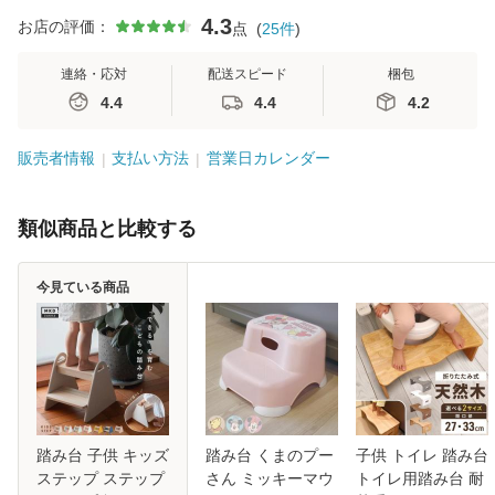
4.3
お店の評価：
点
(
25
件
)
連絡・応対
配送スピード
梱包
4.4
4.4
4.2
販売者情報
支払い方法
営業日カレンダー
類似商品と比較する
今見ている商品
踏み台 子供 キッズ
踏み台 くまのプー
子供 トイレ 踏み台
ステップ ステップ
さん ミッキーマウ
トイレ用踏み台 耐