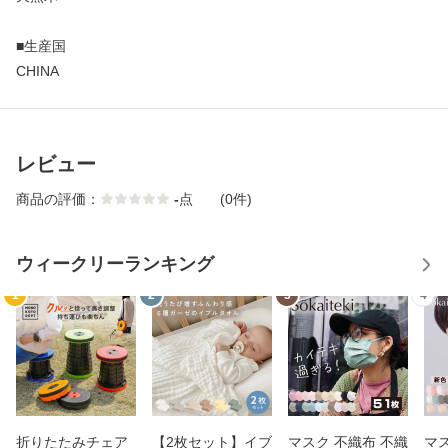
■生産国
CHINA
レビュー
商品の評価：
-
点
(0件)
ウィークリーランキング
1
2
3
4
折りたたみチェア
【2枚セット】イブ
マスク 不織布 不織
マス