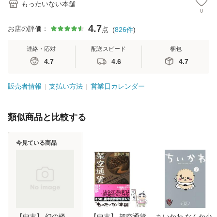
もったいない本舗
0
4.7
お店の評価：
点
(
826
件
)
連絡・応対
配送スピード
梱包
4.7
4.6
4.7
販売者情報
支払い方法
営業日カレンダー
類似商品と比較する
今見ている商品
【中古】 幻の楼
【中古】 架空通貨
ちいかわ なんか小