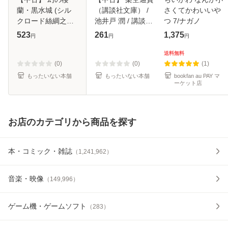
蘭・黒水城 (シル
（講談社文庫） /
さくてかわいいや
クロード絲綢之路
池井戸 潤 / 講談社
つ 7/ナガノ
第3巻) / 井上靖、
[文庫]【メール便送
523
261
1,375
円
円
円
NHK取材班 / 日本
料無料】
放送出版協会 [ペー
送料無料
パーバック]【メー
(0)
(0)
(1)
ル便送料無料
もったいない本舗
もったいない本舗
bookfan au PAY マ
ーケット店
お店のカテゴリから商品を探す
本・コミック・雑誌
（
1,241,962
）
音楽・映像
（
149,996
）
ゲーム機・ゲームソフト
（
283
）