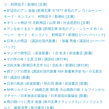
リ、村岡花子 / 新潮社 [文庫]
● 炉辺荘のアン 改版 (新潮文庫 モ?4?7 赤毛のアン 7) / ルーシー・
モード・モンゴメリ、村岡花子 / 新潮社 [文庫]
● ギリシャ神話 付 北欧神話 / 山室 静 / 社会思想社 [文庫]
● アンをめぐる人々 改版 (新潮文庫 赤毛のアン・シリーズ 8) / ル
ーシー・モード・モンゴメリ、村岡花子 / 新潮社 [ペーパーバック]
● 日本人の周辺 （講談社現代新書） / 加藤 秀俊 / 講談社 [ペーパー
バック]
● マンボウ雑学記 （岩波新書） / 北 杜夫 / 岩波書店 [新書]
● その年の冬 / 立原 正秋 / 講談社 [単行本]
● 北杜夫集 (新潮日本文学 61) / 北杜夫 / 新潮社 [単行本]
● 西アジアの歴史 (講談社現代新書 459 新書東洋史 9) / 小玉新次
郎 / 講談社 [新書]
● 日本の私鉄 (岩波新書) / 和久田 康雄 / 岩波書店 [新書]
● NHKシルクロード 絲綢之路 第5巻 天山南路の旅 トルファンから
クチャへ / 日本放送出版協会 / 日本放送出版協会 [新書]
● 雨の朝パリに死す 改版 (角川文庫クラシックス) / フィツジェラ
ルド、飯島淳秀 / 角川書店 [文庫]