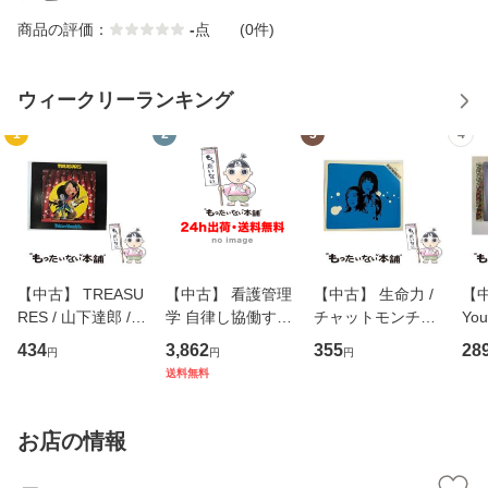
商品の評価：
-
点
(0件)
ウィークリーランキング
1
2
3
4
【中古】 TREASU
【中古】 看護管理
【中古】 生命力 /
【中
RES / 山下達郎 /
学 自律し協働する
チャットモンチー /
You
イーストウエス
専門職の看護マネ
キューンレコード
のがか
434
3,862
355
28
円
円
円
ト・ジャパン [CD]
ジメントスキル 改
[CD]【メール便送
【
送料無料
【メール便送料無
訂第3版 (看護学テ
料無料】
料
料】
キストNiCE) / 手島
恵 藤本幸三 / 南江
お店の情報
堂 [単行