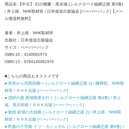
商品名:【中古】 幻の楼蘭・黒水城 (シルクロード絲綢之路 第3巻)
/ 井上靖、NHK取材班 / 日本放送出版協会 [ペーパーバック]【メー
ル便送料無料】
著者：井上靖、NHK取材班
出版社：日本放送出版協会
サイズ：ペーパーバック
ISBN-10：414008197X
ISBN-13：9784140081976
■こちらの商品もオススメです
● 長安から河西回廊へ (シルクロード絲綢之路 1) / 陳舜臣、NHK取
材班 / ＮＨＫ出版 [ペーパーバック]
● 流砂の道 西域南道を行く (シルクロード絲綢之路 第4巻) / 井上
靖、長沢和俊 / ＮＨＫ出版 [ペーパーバック]
● 敦煌 砂漠の大画廊 (シルクロード絲綢之路 2) / 井上靖、NHK取
材班 / ＮＨＫ出版 [ペーパーバック]
● 民族の十字路 イリ・カシュガル (シルクロード絲綢之路 第6巻) /