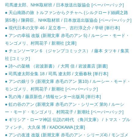
司馬遼太郎、NHK取材班 / 日本放送出版協会 [ペーパーバック]
● 天山南路の旅 トルファンからクチャへ (シルクロード絲綢之路
第5巻) / 陳舜臣、NHK取材班 / 日本放送出版協会 [ペーパーバック]
● 現代日本の文学 46 / 足立巻一、吉行淳之介 / 学研 [単行本]
● アンの幸福 改版 (新潮文庫 赤毛のアン 5) / ルーシー・モード・
モンゴメリ、村岡花子 / 新潮社 [文庫]
● チェンソーマン 6 （ジャンプコミックス） / 藤本 タツキ / 集英
社 [コミック]
● 詩への架橋 （岩波新書） / 大岡 信 / 岩波書店 [新書]
● 司馬遼太郎全集 18 / 司馬 遼太郎 / 文藝春秋 [単行本]
● アンの娘リラ (新潮文庫 赤毛のアン 第10) / ルーシー・モード・
モンゴメリ、村岡花子 / 新潮社 [ペーパーバック]
● 乳の海 / 藤原新也 / 情報センター出版局 [単行本]
● 虹の谷のアン (新潮文庫 赤毛のアン・シリーズ 第9) / ルーシ
ー・モード・モンゴメリ、村岡花子 / 新潮社 [ペーパーバック]
● ギリシア・ローマ神話 伝説の時代 （角川文庫） / トマス・ブル
フィンチ、 大久保 博 / KADOKAWA [文庫]
● アンの友達 改版 (新潮文庫 赤毛のアン・シリーズ4) / モンゴメ