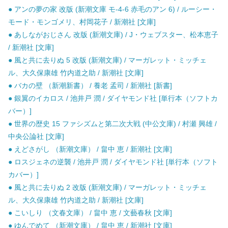
● アンの夢の家 改版 (新潮文庫 モ-4-6 赤毛のアン 6) / ルーシー・
モード・モンゴメリ、村岡花子 / 新潮社 [文庫]
● あしながおじさん 改版 (新潮文庫) / J・ウェブスター、松本恵子
/ 新潮社 [文庫]
● 風と共に去りぬ 5 改版 (新潮文庫) / マーガレット・ミッチェ
ル、大久保康雄 竹内道之助 / 新潮社 [文庫]
● バカの壁 （新潮新書） / 養老 孟司 / 新潮社 [新書]
● 銀翼のイカロス / 池井戸 潤 / ダイヤモンド社 [単行本（ソフトカ
バー）]
● 世界の歴史 15 ファシズムと第二次大戦 (中公文庫) / 村瀬 興雄 /
中央公論社 [文庫]
● えどさがし （新潮文庫） / 畠中 恵 / 新潮社 [文庫]
● ロスジェネの逆襲 / 池井戸 潤 / ダイヤモンド社 [単行本（ソフト
カバー）]
● 風と共に去りぬ 2 改版 (新潮文庫) / マーガレット・ミッチェ
ル、大久保康雄 竹内道之助 / 新潮社 [文庫]
● こいしり （文春文庫） / 畠中 恵 / 文藝春秋 [文庫]
● ゆんでめて （新潮文庫） / 畠中 恵 / 新潮社 [文庫]