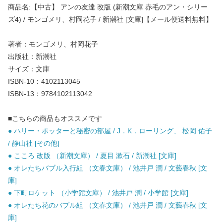
商品名:【中古】 アンの友達 改版 (新潮文庫 赤毛のアン・シリー
ズ4) / モンゴメリ、村岡花子 / 新潮社 [文庫]【メール便送料無料】
著者：モンゴメリ、村岡花子
出版社：新潮社
サイズ：文庫
ISBN-10：4102113045
ISBN-13：9784102113042
■こちらの商品もオススメです
● ハリー・ポッターと秘密の部屋 / J．K．ローリング、 松岡 佑子
/ 静山社 [その他]
● こころ 改版 （新潮文庫） / 夏目 漱石 / 新潮社 [文庫]
● オレたちバブル入行組 （文春文庫） / 池井戸 潤 / 文藝春秋 [文
庫]
● 下町ロケット （小学館文庫） / 池井戸 潤 / 小学館 [文庫]
● オレたち花のバブル組 （文春文庫） / 池井戸 潤 / 文藝春秋 [文
庫]