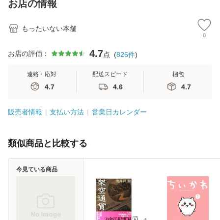
お店の情報
堂 [単行
もったいない本舗
0
4.7
お店の評価：
点
(
826
件
)
連絡・応対
配送スピード
梱包
4.7
4.6
4.7
販売者情報
支払い方法
営業日カレンダー
類似商品と比較する
今見ている商品