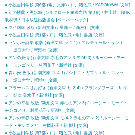
● 小説吉田学校 第6部 (角川文庫) / 戸川猪佐武 / KADOKAWA [文庫]
● 幻の楼蘭・黒水城 (シルクロード絲綢之路 第3巻) / 井上靖、NHK
取材班 / 日本放送出版協会 [ペーパーバック]
● マイ国家 改版 (新潮文庫) / 星新一 / 新潮社 [文庫]
● 小説吉田学校 第1部 / 戸川 猪佐武 / 角川書店 [文庫]
● ランボー詩集 改版 (新潮文庫 ラ-1-1) / アルテュール・ランボ
ー、堀口大学 / 新潮社 [文庫]
● アンの愛情 (新潮文庫 赤毛のアン 3 モ?4?3) / ルーシー・モー
ド・モンゴメリ、村岡花子 / 新潮社 [文庫]
● 青い麦 改版 (新潮文庫 コ-4-1) / シドニ・ガブリエル・コレッ
ト、堀口大学 / 新潮社 [文庫]
● ブラームスはお好き (新潮文庫 サ-2-4) / フランソワーズ・サガ
ン、朝吹 登水子 / 新潮社 [文庫]
● アンの幸福 改版 (新潮文庫 赤毛のアン 5) / ルーシー・モード・
モンゴメリ、村岡花子 / 新潮社 [文庫]
● アンの青春 改版 (新潮文庫 モ-4-2 赤毛のアン 2) / ルーシー・モ
ード・モンゴメリ、村岡花子 / 新潮社 [文庫]
● 小説吉田学校 第7部 / 戸川 猪佐武 / 角川書店 [文庫]