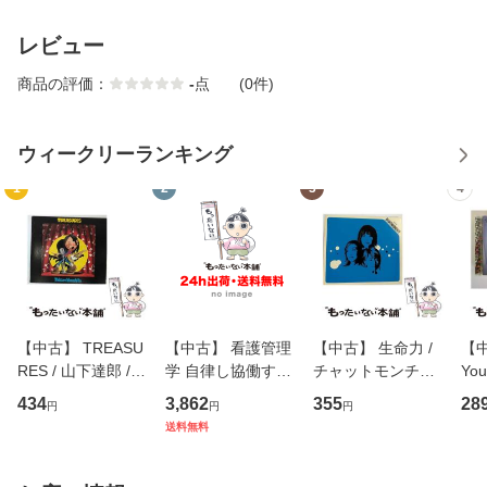
レビュー
商品の評価：
-
点
(0件)
ウィークリーランキング
1
2
3
4
【中古】 TREASU
【中古】 看護管理
【中古】 生命力 /
【中
RES / 山下達郎 /
学 自律し協働する
チャットモンチー /
You
イーストウエス
専門職の看護マネ
キューンレコード
のがか
434
3,862
355
28
円
円
円
ト・ジャパン [CD]
ジメントスキル 改
[CD]【メール便送
【
送料無料
【メール便送料無
訂第3版 (看護学テ
料無料】
料
料】
キストNiCE) / 手島
恵 藤本幸三 / 南江