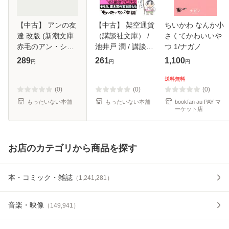
【中古】 アンの友
【中古】 架空通貨
ちいかわ なんか小
達 改版 (新潮文庫
（講談社文庫） /
さくてかわいいや
赤毛のアン・シリ
池井戸 潤 / 講談社
つ 1/ナガノ
ーズ4) / モンゴメ
[文庫]【メール便送
289
261
1,100
円
円
円
リ、村岡花子 / 新
料無料】
潮社 [文庫]【メー
送料無料
ル便送料無料】
(0)
(0)
(0)
もったいない本舗
もったいない本舗
bookfan au PAY マ
ーケット店
お店のカテゴリから商品を探す
本・コミック・雑誌
（
1,241,281
）
音楽・映像
（
149,941
）