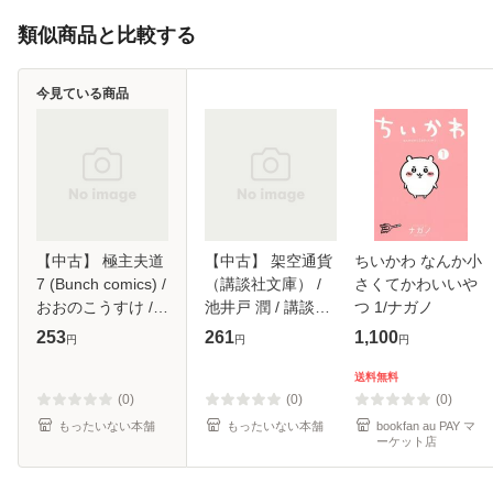
類似商品と比較する
今見ている商品
【中古】 極主夫道
【中古】 架空通貨
ちいかわ なんか小
7 (Bunch comics) /
（講談社文庫） /
さくてかわいいや
おおのこうすけ /
池井戸 潤 / 講談社
つ 1/ナガノ
新潮社 [コミック]
[文庫]【メール便送
253
261
1,100
円
円
円
【メール便送料無
料無料】
料】
送料無料
(0)
(0)
(0)
もったいない本舗
もったいない本舗
bookfan au PAY マ
ーケット店