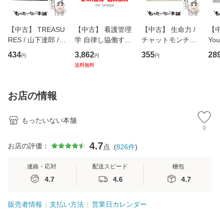
【中古】 TREASU
【中古】 看護管理
【中古】 生命力 /
【中
RES / 山下達郎 /
学 自律し協働する
チャットモンチー /
You
イーストウエス
専門職の看護マネ
キューンレコード
のがか
434
3,862
355
28
円
円
円
ト・ジャパン [CD]
ジメントスキル 改
[CD]【メール便送
【
送料無料
【メール便送料無
訂第3版 (看護学テ
料無料】
料
料】
キストNiCE) / 手島
恵 藤本幸三 / 南江
お店の情報
堂 [単行
もったいない本舗
0
4.7
お店の評価：
点
(
826
件
)
連絡・応対
配送スピード
梱包
4.7
4.6
4.7
販売者情報
支払い方法
営業日カレンダー