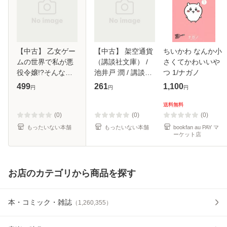
【中古】 乙女ゲー
【中古】 架空通貨
ちいかわ なんか小
ムの世界で私が悪
（講談社文庫） /
さくてかわいいや
役令嬢!?そんなの
池井戸 潤 / 講談社
つ 1/ナガノ
お断りです! 1 (フ
[文庫]【メール便送
499
261
1,100
円
円
円
ロースコミック) /
料無料】
中村央佳、蒼月 /
送料無料
KADOKAWA [コミ
(0)
(0)
(0)
ック]【メール
もったいない本舗
もったいない本舗
bookfan au PAY マ
ーケット店
お店のカテゴリから商品を探す
本・コミック・雑誌
（
1,260,355
）