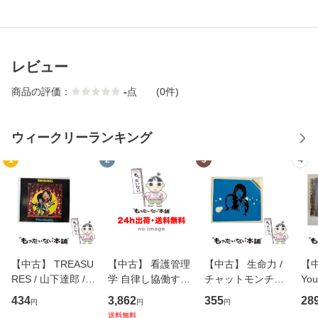
レビュー
商品の評価：
-
点
(0件)
ウィークリーランキング
1
2
3
4
【中古】 TREASU
【中古】 看護管理
【中古】 生命力 /
【中
RES / 山下達郎 /
学 自律し協働する
チャットモンチー /
You
イーストウエス
専門職の看護マネ
キューンレコード
のがか
434
3,862
355
28
円
円
円
ト・ジャパン [CD]
ジメントスキル 改
[CD]【メール便送
【
送料無料