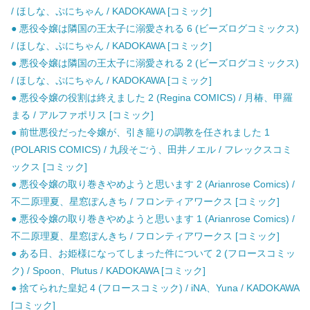
/ ほしな、ぷにちゃん / KADOKAWA [コミック]
● 悪役令嬢は隣国の王太子に溺愛される 6 (ビーズログコミックス)
/ ほしな、ぷにちゃん / KADOKAWA [コミック]
● 悪役令嬢は隣国の王太子に溺愛される 2 (ビーズログコミックス)
/ ほしな、ぷにちゃん / KADOKAWA [コミック]
● 悪役令嬢の役割は終えました 2 (Regina COMICS) / 月椿、甲羅
まる / アルファポリス [コミック]
● 前世悪役だった令嬢が、引き籠りの調教を任されました 1
(POLARIS COMICS) / 九段そごう、田井ノエル / フレックスコミ
ックス [コミック]
● 悪役令嬢の取り巻きやめようと思います 2 (Arianrose Comics) /
不二原理夏、星窓ぽんきち / フロンティアワークス [コミック]
● 悪役令嬢の取り巻きやめようと思います 1 (Arianrose Comics) /
不二原理夏、星窓ぽんきち / フロンティアワークス [コミック]
● ある日、お姫様になってしまった件について 2 (フロースコミッ
ク) / Spoon、Plutus / KADOKAWA [コミック]
● 捨てられた皇妃 4 (フロースコミック) / iNA、Yuna / KADOKAWA
[コミック]