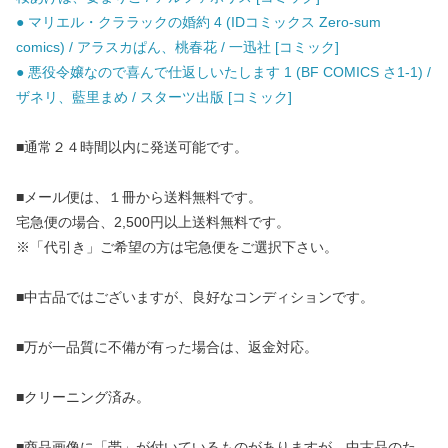
● マリエル・クララックの婚約 4 (IDコミックス Zero-sum
comics) / アラスカぱん、桃春花 / 一迅社 [コミック]
● 悪役令嬢なので喜んで仕返しいたします 1 (BF COMICS さ1-1) /
ザネリ、藍里まめ / スターツ出版 [コミック]
■通常２４時間以内に発送可能です。
■メール便は、１冊から送料無料です。
宅急便の場合、2,500円以上送料無料です。
※「代引き」ご希望の方は宅急便をご選択下さい。
■中古品ではございますが、良好なコンディションです。
■万が一品質に不備が有った場合は、返金対応。
■クリーニング済み。
■商品画像に「帯」が付いているものがありますが、中古品のた