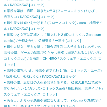
ル / KADOKAWA [コミック]
● 悪役令嬢は、庶民に嫁ぎたい!! 3 (フロースコミック) / なびこ、
杏亭リコ / KADOKAWA [コミック]
● 転生魔女は滅びを告げる 2 (フロースコミック) / sora、柚原テイ
ル / KADOKAWA [コミック]
● 皇帝つき女官は花嫁として望まれ中 2 (IDコミックス Zero-sum
comics) / 千種あかり、佐槻奏多 / 一迅社 [コミック]
● 転生大聖女、実力を隠して錬金術学科に入学する けもの使いの
悪役令嬢、ゲームの知識でやらかし無双し溺愛される 1 (ガンガン
コミックスup!) / 白石新、CHIHIRO / スクウェア・エニックス [コ
ミック]
● 悪役令嬢?いいえ、極悪令嬢ですわ 1 (角川コミックス・エース)
/ 斯波浅人、浅名ゆうな / KADOKAWA [コミック]
● 悪役令嬢、五度目の人生を邪竜と生きる。 破滅の邪竜は花嫁を
甘やかしたい 1 (ガンガンコミックスup!) / 島田莉音、東弥イツキ /
スクウェア・エニックス [コミック]
● ある日、ぶりっ子悪役令嬢になりまして。 (Regina COMICS) /
桜あげは、要まりこ / アルファポリス [コミック]