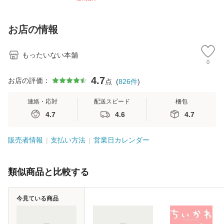
【メール便送料無
訂第3版 (看護学テ
料無料】
料
料】
キストNiCE) / 手島
恵 藤本幸三 / 南江
お店の情報
堂 [単行
もったいない本舗
0
4.7
お店の評価：
点
(
826
件
)
連絡・応対
配送スピード
梱包
4.7
4.6
4.7
販売者情報
支払い方法
営業日カレンダー
類似商品と比較する
今見ている商品