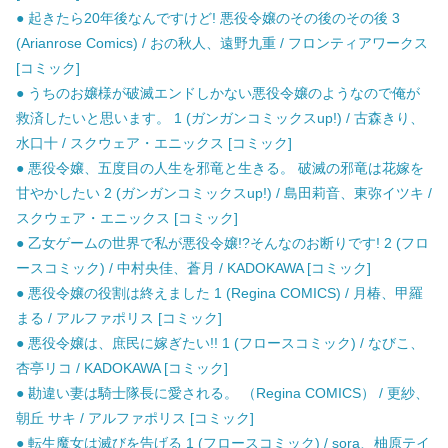
● 起きたら20年後なんですけど! 悪役令嬢のその後のその後 3
(Arianrose Comics) / おの秋人、遠野九重 / フロンティアワークス
[コミック]
● うちのお嬢様が破滅エンドしかない悪役令嬢のようなので俺が
救済したいと思います。 1 (ガンガンコミックスup!) / 古森きり、
水口十 / スクウェア・エニックス [コミック]
● 悪役令嬢、五度目の人生を邪竜と生きる。 破滅の邪竜は花嫁を
甘やかしたい 2 (ガンガンコミックスup!) / 島田莉音、東弥イツキ /
スクウェア・エニックス [コミック]
● 乙女ゲームの世界で私が悪役令嬢!?そんなのお断りです! 2 (フロ
ースコミック) / 中村央佳、蒼月 / KADOKAWA [コミック]
● 悪役令嬢の役割は終えました 1 (Regina COMICS) / 月椿、甲羅
まる / アルファポリス [コミック]
● 悪役令嬢は、庶民に嫁ぎたい!! 1 (フロースコミック) / なびこ、
杏亭リコ / KADOKAWA [コミック]
● 勘違い妻は騎士隊長に愛される。 （Regina COMICS） / 更紗、
朝丘 サキ / アルファポリス [コミック]
● 転生魔女は滅びを告げる 1 (フロースコミック) / sora、柚原テイ