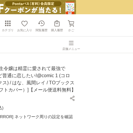
カテゴリ
お気に入り
閲覧履歴
購入履歴
かご
店舗メニュー
転生令嬢は精霊に愛されて最強で
通に恋したい!@comic 1 (コロ
) / はな、風間レイ / TOブックス
ソフトカバー）]【メール便送料無料】
込
)
K ERROR] ネットワーク周りの設定を確認