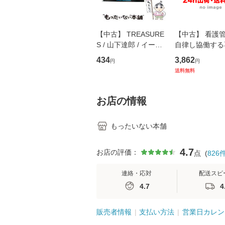
【中古】 TREASURE
【中古】 看護
S / 山下達郎 / イース
自律し協働する
トウエスト・ジャパン
の看護マネジメ
434
3,862
円
円
[CD]【メール便送料無
キル 改訂第3版 
送料無料
料】
学テキストNiCE)
島恵 藤本幸三 /
堂 [単行
お店の情報
もったいない本舗
4.7
お店の評価：
点
(
826
連絡・応対
配送スピ
4.7
4
販売者情報
支払い方法
営業日カレン