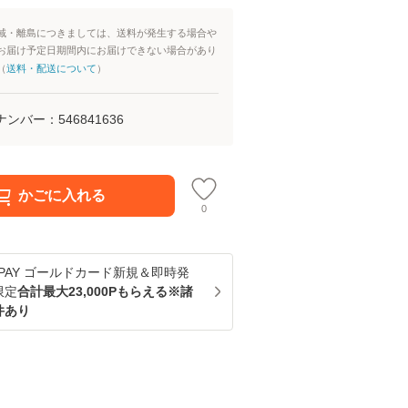
域・離島につきましては、送料が発生する場合や
お届け予定日期間内にお届けできない場合があり
（
送料・配送について
）
ナンバー：
546841636
かごに入れる
0
u PAY ゴールドカード新規＆即時発
限定
合計最大23,000Pもらえる※諸
件あり