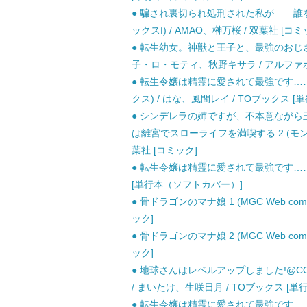
● 騙され裏切られ処刑された私が……誰を
ックスf) / AMAO、榊万桜 / 双葉社 [コミ
● 転生幼女。神獣と王子と、最強のおじさん傭兵
子・ロ・モティ、秋野キサラ / アルファポ
● 転生令嬢は精霊に愛されて最強です……だ
クス) / はな、風間レイ / TOブックス 
● シンデレラの姉ですが、不本意ながら
は離宮でスローライフを満喫する 2 (モン
葉社 [コミック]
● 転生令嬢は精霊に愛されて最強です……だ
[単行本（ソフトカバー）]
● 骨ドラゴンのマナ娘 1 (MGC Web comic
ック]
● 骨ドラゴンのマナ娘 2 (MGC Web comic
ック]
● 地球さんはレベルアップしました!@COMIC -
/ まいたけ、生咲日月 / TOブックス [
● 転生令嬢は精霊に愛されて最強です……だ