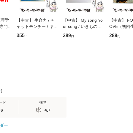
管理学
【中古】 生命力 / チ
【中古】 My song Yo
【中古】 FOR
専門職
ャットモンチー / キュ
ur song / いきものが
OVE（初回
ントス
ーンレコード [CD]
かり / [CD]【メール便
盤） / 清水
355
289
289
円
円
円
(看護
【メール便送料無料】
送料無料】
ミリヤ / [CD]【メール
 / 手
便送料無料
 南江
件
)
ード
梱包
.6
4.7
ダー