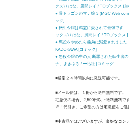
クス) / はな、風間レイ / TOブックス 
● 骨ドラゴンのマナ娘 3 (MGC Web comic
ック]
● 転生令嬢は精霊に愛されて最強です……だ
ックス) / はな、風間レイ / TOブックス
● 悪役をやめたら義弟に溺愛されました 1 
KADOKAWA [コミック]
● 悪役令嬢の中の人 断罪された転生者の
ナ、まきぶろ / 一迅社 [コミック]
■通常２４時間以内に発送可能です。
■メール便は、１冊から送料無料です。
宅急便の場合、2,500円以上送料無料で
※「代引き」ご希望の方は宅急便をご選
■中古品ではございますが、良好なコン