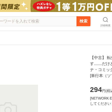
検索
詳細検索
【中古】 
す……だけど普
ナ・コミックス
[単行本（
294
円(
税
[NETWOR
してください