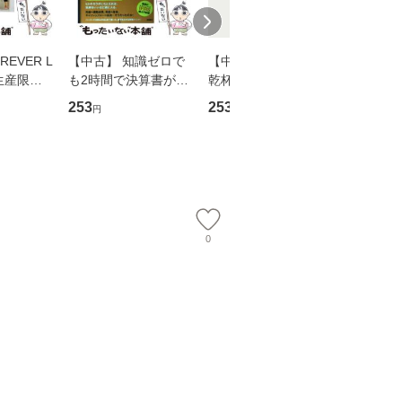
EVER L
【中古】 知識ゼロで
【中古】 ウインクで
【中古】
生産限定
も2時間で決算書が読
乾杯 (ノン・ポシェッ
春文庫） /
翔太×加藤
めるようになる！ 会
ト) / 東野圭吾 / 祥伝
文藝春秋 
253
253
262
円
円
円
計超入門！ / 佐伯 良
社 [文庫]【メール便送
ル便送料
】
隆 / 高橋書店 [単行本
料無料】
（ソフトカバー）]
【メール便送
0