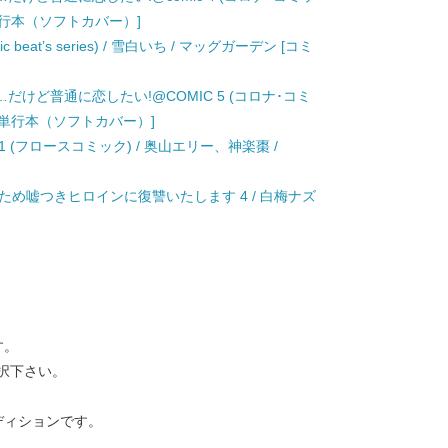
[単行本（ソフトカバー）]
 beat’s series) / 雪白いち / マッグガーデン [コミ
けど普通に恋したい!@COMIC 5 (コロナ･コミ
 [単行本（ソフトカバー）]
(フロースコミック) / 奥山エリー、神楽棗 /
ため嘘つきヒロインに復讐いたします 4 / 白梅ナズ
す。
択下さい。
ディションです。