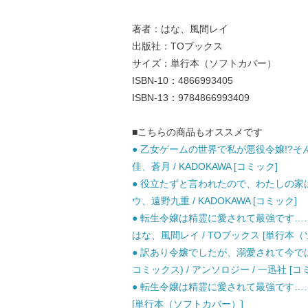
著者：はな、風間レイ
出版社：TOブックス
サイズ：単行本（ソフトカバー）
ISBN-10：4866993405
ISBN-13：9784866993409
■こちらの商品もオススメです
● 乙女ゲームの世界で私が悪役令嬢!?そんな
佳、蒼月 / KADOKAWA [コミック]
● 役立たずと言われたので、わたしの家は独
ウ、遠野九重 / KADOKAWA [コミック]
● 転生令嬢は精霊に愛されて最強です……だ
はな、風間レイ / TOブックス [単行本
● 訳あり令嬢でしたが、溺愛されて今では幸
コミックス) / アンソロジー / 一迅社 [コ
● 転生令嬢は精霊に愛されて最強です……だ
[単行本（ソフトカバー）]