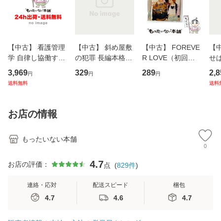
【中古】 看護管理
【中古】 斜め屋敷
【中古】 FOREVE
【
学 自律し協働する
の犯罪 長編本格推
R LOVE（初回生
せば
専門職の看護マネ
理小説 (光文社文
産限定盤） / 清水
VD
3,969
329
289
2,8
円
円
円
ジメントスキル 改
庫) / 島田荘司 / 光
翔太×加藤ミリヤ /
タ
送料無料
送料
訂第3版 (看護学テ
文社 [文庫]【メー
[CD]【メール便送
ター
キストNiCE) / 手島
ル便送料無料】
料無料】
VD
恵 藤本幸三 / 南江
料
お店の情報
堂 [単行
もったいない本舗
0
4.7
お店の評価：
点
(
829
件
)
連絡・応対
配送スピード
梱包
4.7
4.6
4.7