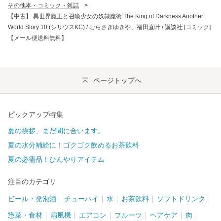
その他本・コミック・雑誌
>
【中古】 異世界魔王と召喚少女の奴隷魔術 The King of Darkness Another
World Story 10 (シリウスKC) / むらさきゆきや、福田直叶 / 講談社 [コミック]
【メール便送料無料】
ページトップへ
ピックアップ特集
夏の挨拶、まだ間に合います。
夏の水分補給に！ゴクゴク飲めるお茶飲料
夏の必需品！ひんやりアイテム
注目のカテゴリ
ビール・発泡酒
チューハイ
水
お茶飲料
ソフトドリンク
惣菜・食材
扇風機
エアコン
フルーツ
ヘアケア
肉