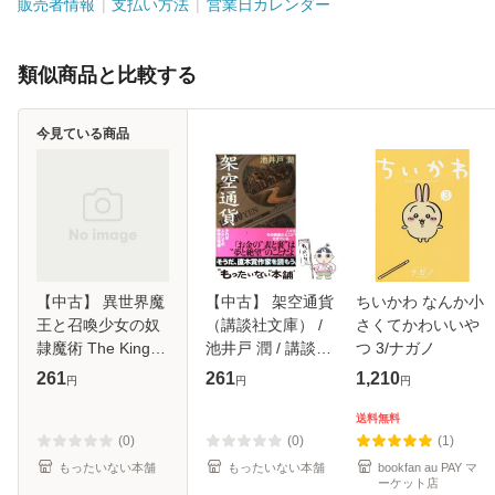
販売者情報
支払い方法
営業日カレンダー
類似商品と比較する
今見ている商品
【中古】 異世界魔
【中古】 架空通貨
ちいかわ なんか小
王と召喚少女の奴
（講談社文庫） /
さくてかわいいや
隷魔術 The King of
池井戸 潤 / 講談社
つ 3/ナガノ
Darkness Another
[文庫]【メール便送
261
261
1,210
円
円
円
World Story 10 (シ
料無料】
リウスKC) / むらさ
送料無料
きゆきや、福田直
(0)
(0)
(1)
叶 / 講
もったいない本舗
もったいない本舗
bookfan au PAY マ
ーケット店