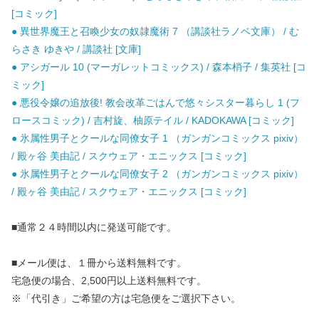
[コミック]
● 異世界魔王と召喚少女の奴隷魔術 7 （講談社ラノベ文庫） / む
らさき ゆきや / 講談社 [文庫]
● アシガール 10 (マーガレットコミックス) / 森本梢子 / 集英社 [コ
ミック]
● 悪役令嬢の追放後! 教会改革ごはんで悠々シスター暮らし 1 (フ
ロースコミック) / 吉村旋、柚原テイル / KADOKAWA [コミック]
● 氷属性男子とクールな同僚女子 1 （ガンガンコミックス pixiv）
/ 殿ヶ谷 美由記 / スクウェア・エニックス [コミック]
● 氷属性男子とクールな同僚女子 2 （ガンガンコミックス pixiv）
/ 殿ヶ谷 美由記 / スクウェア・エニックス [コミック]
■通常２４時間以内に発送可能です。
■メール便は、１冊から送料無料です。
宅急便の場合、2,500円以上送料無料です。
※「代引き」ご希望の方は宅急便をご選択下さい。