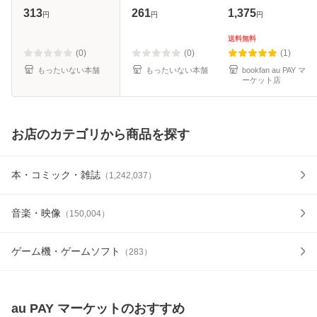
ズログコミックス)
[文庫]【メール便送
313
261
1,375
円
円
円
/ ほしな、ぷにちゃ
料無料】
ん / KADOKAWA
送料無料
[コミック]【メール
(0)
(0)
(1)
便送料無
もったいない本舗
もったいない本舗
bookfan au PAY マ
ーケット店
お店のカテゴリから商品を探す
本・コミック・雑誌
（
1,242,037
）
音楽・映像
（
150,004
）
ゲーム機・ゲームソフト
（
283
）
au PAY マーケット
のおすすめ