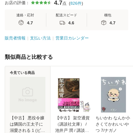
4.7
お店の評価：
点
(
826
件
)
連絡・応対
配送スピード
梱包
4.7
4.6
4.7
販売者情報
支払い方法
営業日カレンダー
類似商品と比較する
今見ている商品
【中古】 悪役令嬢
【中古】 架空通貨
ちいかわ なんか小
は隣国の王太子に
（講談社文庫） /
さくてかわいいや
溺愛される 1 (ビー
池井戸 潤 / 講談社
つ 7/ナガノ