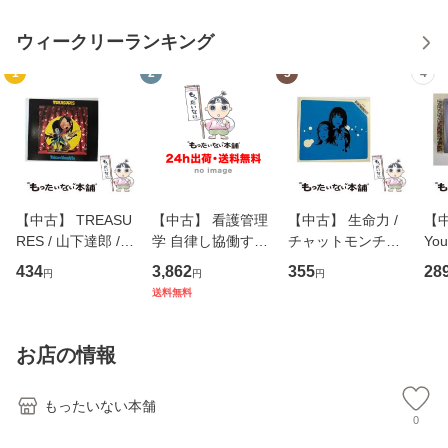
ウィークリーランキング
1
2
3
4
【中古】 TREASU
【中古】 看護管理
【中古】 生命力 /
【中
RES / 山下達郎 /
学 自律し協働する
チャットモンチー /
You
イーストウエス
専門職の看護マネ
キューンレコード
のがか
434
3,862
355
28
円
円
円
ト・ジャパン [CD]
ジメントスキル 改
[CD]【メール便送
【
送料無料
【メール便送料無
訂第3版 (看護学テ
料無料】
料
料】
キストNiCE) / 手島
恵 藤本幸三 / 南江
お店の情報
堂 [単行
もったいない本舗
0