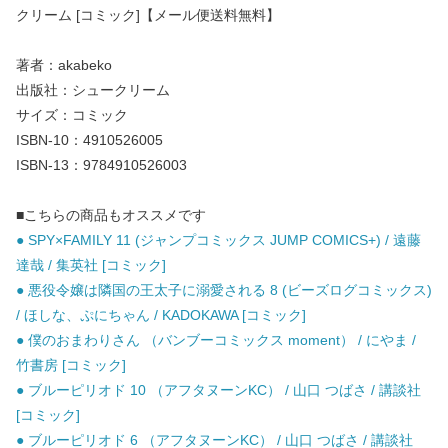
クリーム [コミック]【メール便送料無料】
著者：akabeko
出版社：シュークリーム
サイズ：コミック
ISBN-10：4910526005
ISBN-13：9784910526003
■こちらの商品もオススメです
● SPY×FAMILY 11 (ジャンプコミックス JUMP COMICS+) / 遠藤
達哉 / 集英社 [コミック]
● 悪役令嬢は隣国の王太子に溺愛される 8 (ビーズログコミックス)
/ ほしな、ぷにちゃん / KADOKAWA [コミック]
● 僕のおまわりさん （バンブーコミックス moment） / にやま /
竹書房 [コミック]
● ブルーピリオド 10 （アフタヌーンKC） / 山口 つばさ / 講談社
[コミック]
● ブルーピリオド 6 （アフタヌーンKC） / 山口 つばさ / 講談社