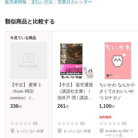
販売者情報
支払い方法
営業日カレンダー
類似商品と比較する
今見ている商品
【中古】 蜜果 1
【中古】 架空通貨
ちいかわ なんか小
（from RED
（講談社文庫） /
さくてかわいいや
comics） /
池井戸 潤 / 講談社
つ 1/ナガノ
akabeko / シュー
[文庫]【メール便送
336
261
1,100
円
円
円
クリーム [コミッ
料無料】
ク]【メール便送料
送料無料
無料】
(0)
(0)
(0)
もったいない本舗
もったいない本舗
bookfan au PAY マ
ーケット店