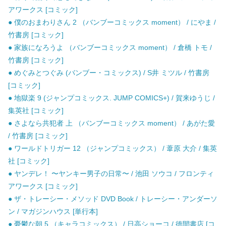
アワークス [コミック]
● 僕のおまわりさん 2 （バンブーコミックス moment） / にやま /
竹書房 [コミック]
● 家族になろうよ （バンブーコミックス moment） / 倉橋 トモ /
竹書房 [コミック]
● めぐみとつぐみ (バンブー・コミックス) / S井 ミツル / 竹書房
[コミック]
● 地獄楽 9 (ジャンプコミックス. JUMP COMICS+) / 賀来ゆうじ /
集英社 [コミック]
● さよなら共犯者 上 （バンブーコミックス moment） / あがた愛
/ 竹書房 [コミック]
● ワールドトリガー 12 （ジャンプコミックス） / 葦原 大介 / 集英
社 [コミック]
● ヤンデレ！ 〜ヤンキー男子の日常〜 / 池田 ソウコ / フロンティ
アワークス [コミック]
● ザ・トレーシー・メソッド DVD Book / トレーシー・アンダーソ
ン / マガジンハウス [単行本]
● 憂鬱な朝 5 （キャラコミックス） / 日高ショーコ / 徳間書店 [コ