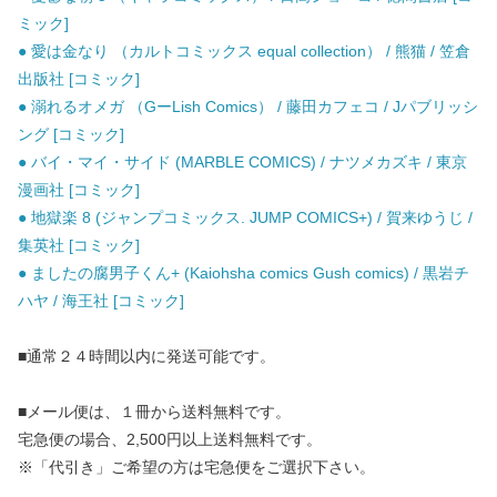
ミック]
● 愛は金なり （カルトコミックス equal collection） / 熊猫 / 笠倉
出版社 [コミック]
● 溺れるオメガ （GーLish Comics） / 藤田カフェコ / Jパブリッシ
ング [コミック]
● バイ・マイ・サイド (MARBLE COMICS) / ナツメカズキ / 東京
漫画社 [コミック]
● 地獄楽 8 (ジャンプコミックス. JUMP COMICS+) / 賀来ゆうじ /
集英社 [コミック]
● ましたの腐男子くん+ (Kaiohsha comics Gush comics) / 黒岩チ
ハヤ / 海王社 [コミック]
■通常２４時間以内に発送可能です。
■メール便は、１冊から送料無料です。
宅急便の場合、2,500円以上送料無料です。
※「代引き」ご希望の方は宅急便をご選択下さい。