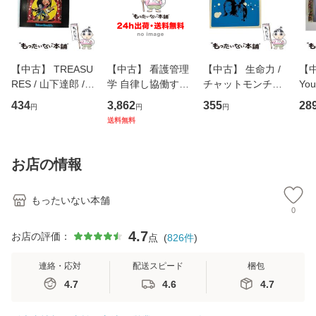
【中古】 TREASU
【中古】 看護管理
【中古】 生命力 /
【中
RES / 山下達郎 /
学 自律し協働する
チャットモンチー /
You
イーストウエス
専門職の看護マネ
キューンレコード
のがか
434
3,862
355
28
円
円
円
ト・ジャパン [CD]
ジメントスキル 改
[CD]【メール便送
【
送料無料
【メール便送料無
訂第3版 (看護学テ
料無料】
料
料】
キストNiCE) / 手島
恵 藤本幸三 / 南江
お店の情報
堂 [単行
もったいない本舗
0
4.7
お店の評価：
点
(
826
件
)
連絡・応対
配送スピード
梱包
4.7
4.6
4.7