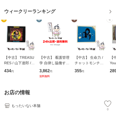
ウィークリーランキング
1
2
3
4
【中古】 TREASU
【中古】 看護管理
【中古】 生命力 /
【中
RES / 山下達郎 /
学 自律し協働する
チャットモンチー /
You
イーストウエス
専門職の看護マネ
キューンレコード
のがか
434
3,862
355
28
円
円
円
ト・ジャパン [CD]
ジメントスキル 改
[CD]【メール便送
【
送料無料
【メール便送料無
訂第3版 (看護学テ
料無料】
料
料】
キストNiCE) / 手島
恵 藤本幸三 / 南江
お店の情報
堂 [単行
もったいない本舗
0