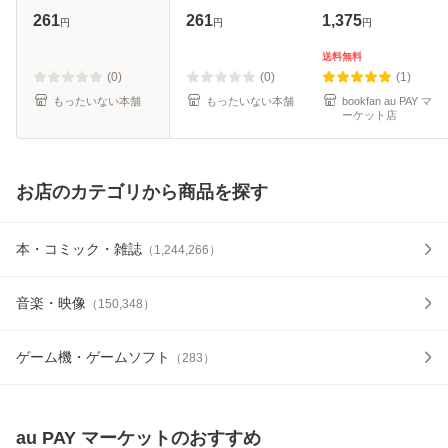
ス） / ソウマトウ /
[文庫]【メール便送
261
261
1,375
円
円
円
集英社 [コミック]
料無料】
【メール便送料無
送料無料
料】
(0)
(0)
(1)
もったいない本舗
もったいない本舗
bookfan au PAY マ
ーケット店
お店のカテゴリから商品を探す
本・コミック・雑誌
（
1,244,266
）
音楽・映像
（
150,348
）
ゲーム機・ゲームソフト
（
283
）
au PAY マーケット
のおすすめ