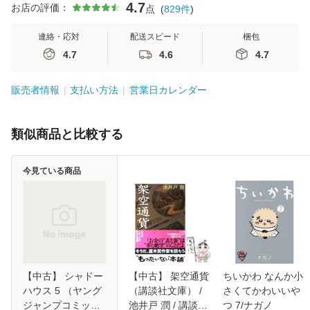
4.7
お店の評価：
点
(
829
件
)
連絡・応対
配送スピード
梱包
4.7
4.6
4.7
販売者情報
支払い方法
営業日カレンダー
類似商品と比較する
今見ている商品
【中古】 シャドー
【中古】 架空通貨
ちいかわ なんか小
ハウス 5 （ヤング
（講談社文庫） /
さくてかわいいや
ジャンプコミック
池井戸 潤 / 講談社
つ 7/ナガノ