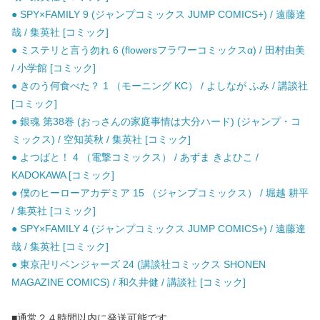
● SPY×FAMILY 9 (ジャンプコミックス JUMP COMICS+) / 遠藤達
哉 / 集英社 [コミック]
● ミステリと言う勿れ 6 (flowersフラワーコミックスα) / 田村由美
/ 小学館 [コミック]
● きのう何食べた？ 1 （モーニング KC） / よしなが ふみ / 講談社
[コミック]
● 銀魂 第38巻 (おっさんの家庭事情は大分ハード) (ジャンプ・コ
ミックス) / 空知英秋 / 集英社 [コミック]
● よつばと！ 4 （電撃コミックス） / あずま きよひこ /
KADOKAWA [コミック]
● 僕のヒーローアカデミア 15 （ジャンプコミックス） / 堀越 耕平
/ 集英社 [コミック]
● SPY×FAMILY 4 (ジャンプコミックス JUMP COMICS+) / 遠藤達
哉 / 集英社 [コミック]
● 東京卍リベンジャーズ 24 (講談社コミックス SHONEN
MAGAZINE COMICS) / 和久井健 / 講談社 [コミック]
■通常２４時間以内に発送可能です。