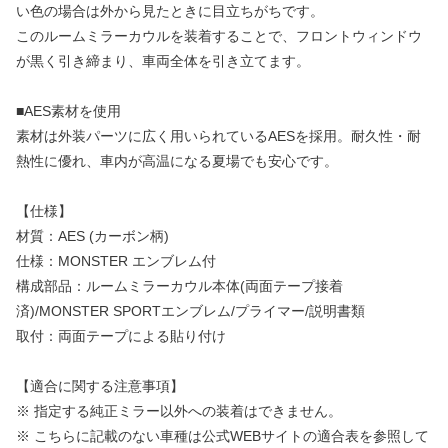
い色の場合は外から見たときに目立ちがちです。
このルームミラーカウルを装着することで、フロントウィンドウ
が黒く引き締まり、車両全体を引き立てます。
■AES素材を使用
素材は外装パーツに広く用いられているAESを採用。耐久性・耐
熱性に優れ、車内が高温になる夏場でも安心です。
【仕様】
材質：AES (カーボン柄)
仕様：MONSTER エンブレム付
構成部品：ルームミラーカウル本体(両面テープ接着
済)/MONSTER SPORTエンブレム/プライマー/説明書類
取付：両面テープによる貼り付け
【適合に関する注意事項】
※ 指定する純正ミラー以外への装着はできません。
※ こちらに記載のない車種は公式WEBサイトの適合表を参照して