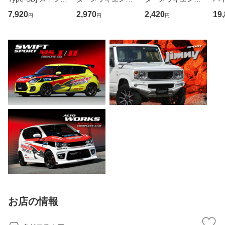
スポーツ [ZC33S ]/
レム大 ピン無]150
レム小 ピン無]100
ス 
7,920
2,970
2,420
19
円
円
円
ジムニー [JB64W]
×20 *ゆうパケット
×15 *ゆうパケット
他 *ゆうパケット
お店の情報