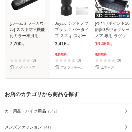
[ルームミラーカウ
Jeyaic シフトノブ
[今だけポイント10
ル] スズキ防眩機能
ブラック バータイ
倍]90系ヴォクシー
付ミラー車汎用 ス
プ スズキ スポーツ
ノア 専用 ラゲッジ
イフトスポーツ
モデル ZC33S 専
＋ステップマット
7,700
3,416
13,460
円
円
円
[ZC33S]/ジムニー
用 M12×P1.25 車
2商品セット 3D ス
シエラ[JB74W]/ソ
検対応 取り付け簡
ポーツマット 防水
送料無料
送料無料
リオ[MA37S]他 *小
単 純正用
90VOXY NOAH 傷
(0)
(0)
(0)
型宅配便
防止 カバ
タジマストア
アルファモール
ユアーズ
お店のカテゴリから商品を探す
カー用品・バイク用品
（
642
）
メンズファッション
（
41
）