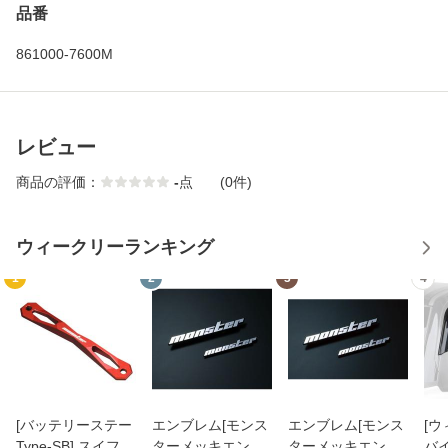
品番
861000-7600M
レビュー
商品の評価：
-
点
(0件)
ウィークリーランキング
1
2
3
4
[バッテリーステー
エンブレム[モンス
エンブレム[モンス
[
Type-SB] スイフト
ターメッキエンブ
ターメッキエンブ
バイ