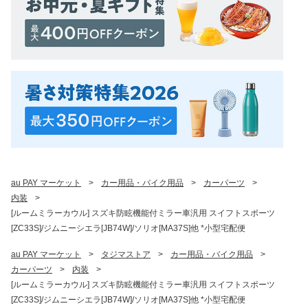
au PAY マーケット
>
カー用品・バイク用品
>
カーパーツ
>
内装
>
[ルームミラーカウル] スズキ防眩機能付ミラー車汎用 スイフトスポーツ
[ZC33S]/ジムニーシエラ[JB74W]/ソリオ[MA37S]他 *小型宅配便
au PAY マーケット
>
タジマストア
>
カー用品・バイク用品
>
カーパーツ
>
内装
>
[ルームミラーカウル] スズキ防眩機能付ミラー車汎用 スイフトスポーツ
[ZC33S]/ジムニーシエラ[JB74W]/ソリオ[MA37S]他 *小型宅配便