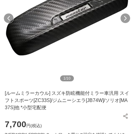
1
/
10
[ルームミラーカウル] スズキ防眩機能付ミラー車汎用 スイ
フトスポーツ[ZC33S]/ジムニーシエラ[JB74W]/ソリオ[MA
37S]他 *小型宅配便
7,700
円(
税込
)