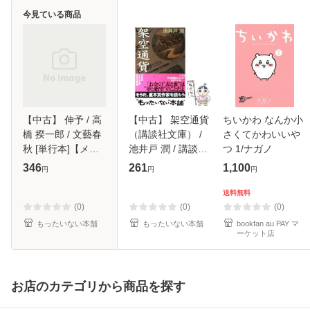
今見ている商品
【中古】 伸予 / 高
【中古】 架空通貨
ちいかわ なんか小
橋 揆一郎 / 文藝春
（講談社文庫） /
さくてかわいいや
秋 [単行本]【メー
池井戸 潤 / 講談社
つ 1/ナガノ
ル便送料無料】
[文庫]【メール便送
346
261
1,100
円
円
円
料無料】
送料無料
(0)
(0)
(0)
もったいない本舗
もったいない本舗
bookfan au PAY マ
ーケット店
お店のカテゴリから商品を探す