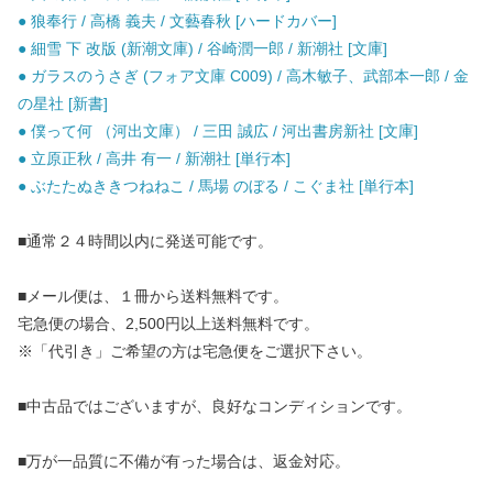
● 狼奉行 / 高橋 義夫 / 文藝春秋 [ハードカバー]
● 細雪 下 改版 (新潮文庫) / 谷崎潤一郎 / 新潮社 [文庫]
● ガラスのうさぎ (フォア文庫 C009) / 高木敏子、武部本一郎 / 金
の星社 [新書]
● 僕って何 （河出文庫） / 三田 誠広 / 河出書房新社 [文庫]
● 立原正秋 / 高井 有一 / 新潮社 [単行本]
● ぶたたぬききつねねこ / 馬場 のぼる / こぐま社 [単行本]
■通常２４時間以内に発送可能です。
■メール便は、１冊から送料無料です。
宅急便の場合、2,500円以上送料無料です。
※「代引き」ご希望の方は宅急便をご選択下さい。
■中古品ではございますが、良好なコンディションです。
■万が一品質に不備が有った場合は、返金対応。