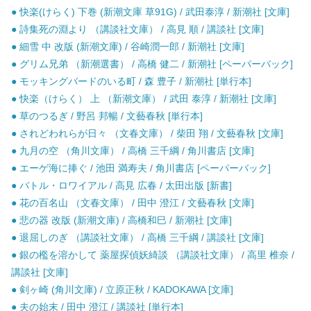
● 快楽(けらく) 下巻 (新潮文庫 草91G) / 武田泰淳 / 新潮社 [文庫]
● 詩集死の淵より （講談社文庫） / 高見 順 / 講談社 [文庫]
● 細雪 中 改版 (新潮文庫) / 谷崎潤一郎 / 新潮社 [文庫]
● グリム兄弟 （新潮選書） / 高橋 健二 / 新潮社 [ペーパーバック]
● モッキングバードのいる町 / 森 豊子 / 新潮社 [単行本]
● 快楽（けらく） 上 （新潮文庫） / 武田 泰淳 / 新潮社 [文庫]
● 草のつるぎ / 野呂 邦暢 / 文藝春秋 [単行本]
● されどわれらが日々 （文春文庫） / 柴田 翔 / 文藝春秋 [文庫]
● 九月の空 （角川文庫） / 高橋 三千綱 / 角川書店 [文庫]
● エーゲ海に捧ぐ / 池田 満寿夫 / 角川書店 [ペーパーバック]
● バトル・ロワイアル / 高見 広春 / 太田出版 [新書]
● 花の百名山 （文春文庫） / 田中 澄江 / 文藝春秋 [文庫]
● 悲の器 改版 (新潮文庫) / 高橋和巳 / 新潮社 [文庫]
● 退屈しのぎ （講談社文庫） / 高橋 三千綱 / 講談社 [文庫]
● 銀の檻を溶かして 薬屋探偵妖綺談 （講談社文庫） / 高里 椎奈 /
講談社 [文庫]
● 剣ヶ崎 (角川文庫) / 立原正秋 / KADOKAWA [文庫]
● 夫の始末 / 田中 澄江 / 講談社 [単行本]