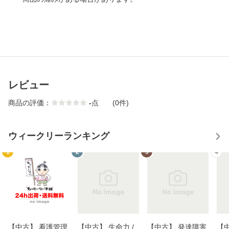
レビュー
商品の評価：
-
点
(0件)
ウィークリーランキング
1
2
3
4
【中古】 看護管理
【中古】 生命力 /
【中古】 発達障害
【中