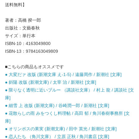
送料無料】
著者：高橋 揆一郎
出版社：文藝春秋
サイズ：単行本
ISBN-10：4163049800
ISBN-13：9784163049809
■こちらの商品もオススメです
● 大変だァ 改版 (新潮文庫 え-1-5) / 遠藤周作 / 新潮社 [文庫]
● 斜陽 改版 (新潮文庫) / 太宰 治 / 新潮社 [文庫]
● 限りなく透明に近いブルー （講談社文庫） / 村上 龍 / 講談社 [文
庫]
● 細雪 上 改版 (新潮文庫) / 谷崎潤一郎 / 新潮社 [文庫]
● 花散らしの雨 みをつくし料理帖 / 高田 郁 / 角川春樹事務所 [文
庫]
● オリンポスの果実 (新潮文庫) / 田中 英光 / 新潮社 [文庫]
● 恋人たち （角川文庫） / 立原 正秋 / 角川書店 [文庫]