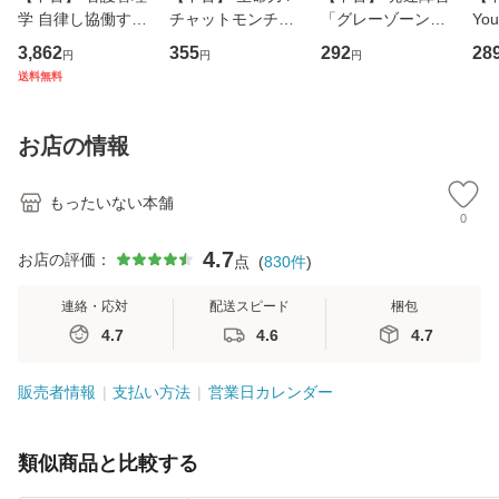
学 自律し協働する
チャットモンチー /
「グレーゾーン」
You
専門職の看護マネ
キューンレコード
その正しい理解と
のがか
3,862
355
292
28
円
円
円
ジメントスキル 改
[CD]【メール便送
克服法 (SB新書 57
【
送料無料
訂第3版 (看護学テ
料無料】
2) / 岡田尊司 / Ｓ
料
キストNiCE) / 手島
Ｂクリエイティブ
恵 藤本幸三 / 南江
[新書]【メール便送
お店の情報
堂 [単行
料無料】
もったいない本舗
0
4.7
お店の評価：
点
(
830
件
)
連絡・応対
配送スピード
梱包
4.7
4.6
4.7
販売者情報
支払い方法
営業日カレンダー
類似商品と比較する