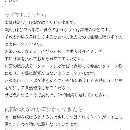
ださい。
サビてしまったら
南部鉄器は、鉄製なのでサビが出ます。
3か月ほどで出る赤い斑点のようなサビは鉄器の特色です。
それもお湯を美味しくするひとつの魅力なので無理に取らずその
まま使ってください。
お湯が赤くなるようになったら、お手入れタイミング。
中に茶葉を入れてお茶を煮立ててください。
お茶の渋み成分（タンニン）がサビと反応して赤黒いタンニン鉄
になり、お湯に影響が出ないようにしてくれます。
お茶をいれたお湯が沸き始めてから15分程度したら熱いうちに中
を空にして自然乾燥させてください。
サビ色が出るようであれば、2〜3回繰り返してください。
内部の剥がれが気になってきたら
長く使用を続けるとうるしは少しずつはがれてきますが、そこに
湯あかがつき強い鉄瓶となっていきます。