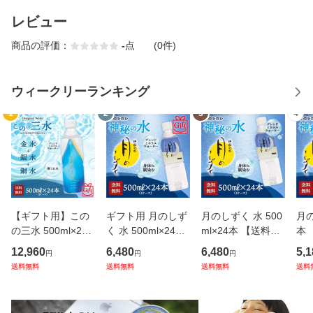
レビュー
商品の評価：
-
点
(0件)
ウィークリーランキング
1
2
3
4
【ギフト用】この
ギフト用 月のしず
月のしずく 水 500
月の
の三水 500ml×24
く 水 500ml×24本
ml×24本 【送料無
本
本入 天然水 温泉水
【送料無料】ゆの
料】ゆの里 温泉水
ゆの
12,960
6,480
6,480
5,1
円
円
円
ミネラルウォータ
里 温泉水 ミネラル
ミネラルウォータ
ラ
送料無料
送料無料
送料無料
送料
ー アクアフォトミ
ウォーター
ー
クス 月のしずく ゆ
の里【送料無料】