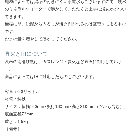
地域によっては湯垢の付きにくい水道水もございますので、硬水
のミネラルウォーターで沸かしていただくと上手に湯あかがつい
てきます。
極端に早い段階からうるしが焼き剥がれるのは空焚きによるもの
です。
お水の量を増やして沸かしてください。
直火とIHについて
及春の南部鉄瓶は、ガスレンジ・炭火など直火に対応していま
す。
商品によってはIHに対応したものもございます。
容量：0.8リットル
材質：鋳鉄
サイズ：横幅160mm×奥行130mm×高さ210mm（ツルも含む）／
底面直径72mm
重さ：1.5kg
［備考］