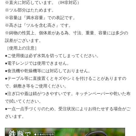
※直火に対応しています。（IH非対応）
※ツル部分はたためます。
※容量は『満水容量』での表記です。
※高さは『ツルを含む高さ』です。
※鋳物の性質上、個体差がある為、寸法、重量、容量には多少の
誤差がございます。
［使用上の注意］
●ご使用後は必ず水気を切ってしまってください。
●電子レンジでは使用できません。
●食洗機や乾燥機等には対応しておりません。
●テーブル等に直接置くとキズやシミを付けることがありますの
で、鍋敷き等をご使用ください。
●注ぎ口や蓋は錆がつきやすいです。キッチンペーパーや乾いた布
で拭いてください。
●一点一点手づくりのため、受注状況によりお待たせする場合がご
ざいます。