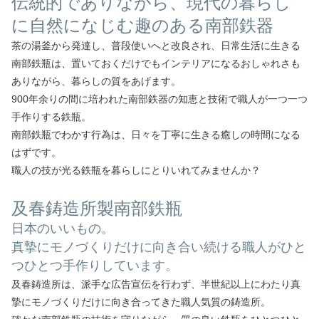
伝統的でありながら、現代の暮らし
に自然になじむ趣のある南部鉄器
茶の湯釜から発達し、普段使いへと改良され、日常生活に生きる
南部鉄瓶は、置いておくだけでもインテリアになるおしゃれさも
ありながら、暮らしの質をあげます。
900年余りの間に培われた南部鉄器の知恵と技術で職人が一つ一つ
手作りする鉄瓶。
南部鉄瓶でわかす行為は、日々を丁寧に生きる癒しの時間になる
はずです。
職人の技が光る鉄瓶を暮らしにとりいれてみませんか？
及春鋳造所製南部鉄瓶
日本のいいもの。
真摯にモノづくりだけに向き合い続ける職人がひと
つひとつ手作りしています。
及春鋳造所は、派手な広告宣伝を行わず、半世紀以上にわたり真
摯にモノづくりだけに向き合ってきた職人気質の鋳造所。