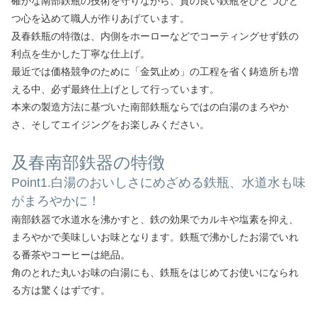
確かな南部鉄瓶の技術を守りながら、質の良い鉄瓶をひとつひと
つ心を込めて職人が作りあげています。
及春鉄瓶の特徴は、内側をホーローなどでコーティングせず鉄の
利点を生かした丁寧な仕上げ。
最近では価格競争のために「金気止め」の工程を省く鋳造所も増
える中、必ず最終仕上げとして行っています。
本来の製造方法に基づいた南部鉄瓶ならではの白湯のまろやか
さ、そしてエイジングをお楽しみください。
及春南部鉄器の特徴
Point1.白湯のおいしさにめざめる鉄瓶、水道水も味
がまろやかに！
南部鉄器で水道水を沸かすと、鉄の効果でカルキや塩素を抑え、
まろやかで美味しいお味となります。鉄瓶で沸かしたお湯でいれ
る番茶やコーヒーは絶品。
角のとれた丸いお味の白湯にも、鉄瓶をはじめてお使いになられ
る方は驚くはずです。