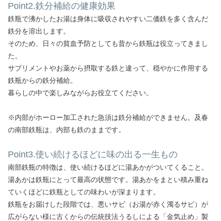
Point2.鉄分補給の健康効果
鉄瓶で沸かしたお湯は身体に吸収されやすい二価鉄を多く含んだ
鉄分を溶出します。
そのため、日々の貧血予防としても昔から鉄瓶は役立ってきまし
た。
サプリメントやお薬から摂取する鉄と違って、穏やかに作用する
鉄瓶からの鉄分補給。
暮らしの中で楽しみながらお役立てください。
※内部がホーロー加工された急須は鉄分補給ができません。及春
の南部鉄瓶は、内部も鉄のままです。
Point3.使い続けるほどに味の出る一生もの
南部鉄瓶の特徴は、使い続けるほどに湯あかがついてくること。
湯あかは鉄瓶にとって最高の状態です。湯あかをまとい積み重ね
ていくほどに鉄瓶としての味わいが深まります。
鉄瓶をお届けした段階では、悪いサビ（お湯が赤く濁るサビ）が
広がらない様に古くからの伝統技法うるしによる「金気止め」製