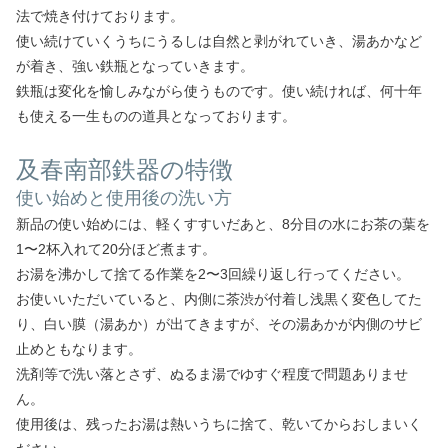
法で焼き付けております。
使い続けていくうちにうるしは自然と剥がれていき、湯あかなど
が着き、強い鉄瓶となっていきます。
鉄瓶は変化を愉しみながら使うものです。使い続ければ、何十年
も使える一生ものの道具となっております。
及春南部鉄器の特徴
使い始めと使用後の洗い方
新品の使い始めには、軽くすすいだあと、8分目の水にお茶の葉を
1〜2杯入れて20分ほど煮ます。
お湯を沸かして捨てる作業を2〜3回繰り返し行ってください。
お使いいただいていると、内側に茶渋が付着し浅黒く変色してた
り、白い膜（湯あか）が出てきますが、その湯あかが内側のサビ
止めともなります。
洗剤等で洗い落とさず、ぬるま湯でゆすぐ程度で問題ありませ
ん。
使用後は、残ったお湯は熱いうちに捨て、乾いてからおしまいく