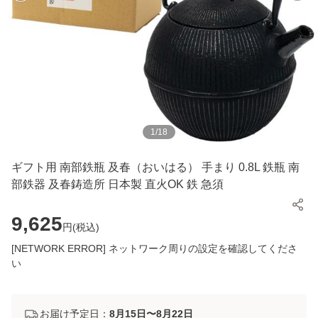
1
/
18
ギフト用 南部鉄瓶 及春（おいはる） 手まり 0.8L 鉄瓶 南
部鉄器 及春鋳造所 日本製 直火OK 鉄 急須
9,625
円(
税込
)
[NETWORK ERROR] ネットワーク周りの設定を確認してくださ
い
お届け予定日：
8月15日〜8月22日