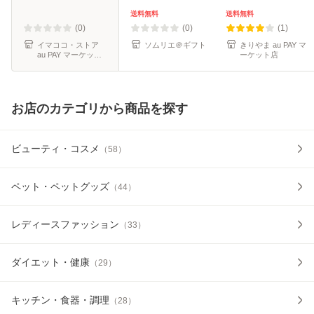
鉄 急須
し ケトル お茶 麦
2.3K ケトル ヤカ
送料無料
送料無料
茶 コーヒーポット
ン ホーロー ガスコ
(0)
(0)
(1)
ドリッ
ンロ フタ
イマココ・ストア
ソムリエ＠ギフト
きりやま au PAY マ
au PAY マーケット
ーケット店
店
お店のカテゴリから商品を探す
ビューティ・コスメ
（
58
）
ペット・ペットグッズ
（
44
）
レディースファッション
（
33
）
ダイエット・健康
（
29
）
キッチン・食器・調理
（
28
）