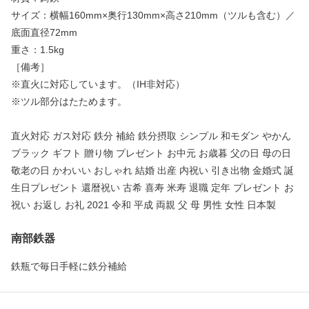
サイズ：横幅160mm×奥行130mm×高さ210mm（ツルも含む）／
底面直径72mm
重さ：1.5kg
［備考］
※直火に対応しています。（IH非対応）
※ツル部分はたためます。
直火対応 ガス対応 鉄分 補給 鉄分摂取 シンプル 和モダン やかん
ブラック ギフト 贈り物 プレゼント お中元 お歳暮 父の日 母の日
敬老の日 かわいい おしゃれ 結婚 出産 内祝い 引き出物 金婚式 誕
生日プレゼント 還暦祝い 古希 喜寿 米寿 退職 定年 プレゼント お
祝い お返し お礼 2021 令和 平成 両親 父 母 男性 女性 日本製
南部鉄器
鉄瓶で毎日手軽に鉄分補給