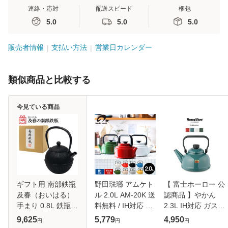
連絡・応対
配送スピード
梱包
5.0
5.0
5.0
販売者情報
支払い方法
営業日カレンダー
類似商品と比較する
今見ている商品
ギフト用 南部鉄瓶
野田琺瑯 アムケト
【 富士ホーロー 公
及春（おいはる）
ル 2.0L AM-20K 送
認商品 】やかん
手まり 0.8L 鉄瓶
料無料 / IH対応 ガ
2.3L IH対応 ガス火
南部鉄器 及春鋳造
ス火対応 直火対応
北欧 Solid(ソリッ
9,625
5,779
4,950
円
円
円
所 日本製 直火OK
2L やかん 湯沸か
ドシリーズ) SD-