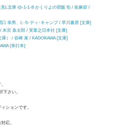
庫 ゆ-1-1-8 かくりよの宿飯 8) / 友麻碧 /
 関口 幸男、L･S･ディ･キャンプ / 早川書房 [文庫]
 木宮 条太郎 / 実業之日本社 [文庫]
/ 谷崎 泉 / KADOKAWA [文庫]
AWA [単行本]
す。
択下さい。
ディションです。
金対応。