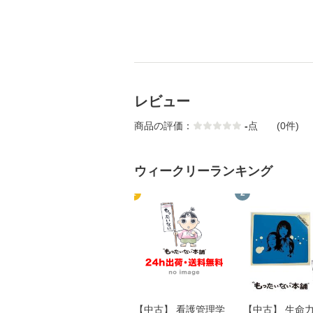
レビュー
商品の評価：
-
点
(0件)
ウィークリーランキング
1
2
【中古】 看護管理学
【中古】 生命力 