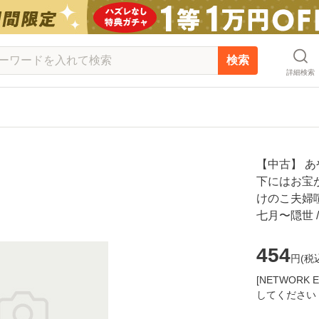
検索
詳細検索
【中古】 
下にはお宝
けのこ夫婦
七月〜隠世 /
454
円(
税
[NETWOR
してください