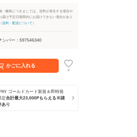
域・離島につきましては、送料が発生する場合や
お届け予定日期間内にお届けできない場合があり
（
送料・配送について
）
ナンバー：
597546340
かごに入れる
0
u PAY ゴールドカード新規＆即時発
限定
合計最大23,000Pもらえる※諸
件あり