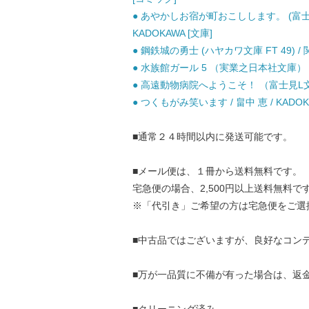
● あやかしお宿が町おこしします。 (富士見L文
KADOKAWA [文庫]
● 鋼鉄城の勇士 (ハヤカワ文庫 FT 49) /
● 水族館ガール 5 （実業之日本社文庫） /
● 高遠動物病院へようこそ！ （富士見L文庫） 
● つくもがみ笑います / 畠中 恵 / KADOK
■通常２４時間以内に発送可能です。
■メール便は、１冊から送料無料です。
宅急便の場合、2,500円以上送料無料で
※「代引き」ご希望の方は宅急便をご選
■中古品ではございますが、良好なコン
■万が一品質に不備が有った場合は、返