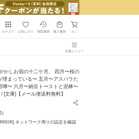
カテゴリ
お気に入り
閲覧履歴
購入履歴
かご
店舗メニュー
あやかしお宿の十二ケ月。 四月〜桜の
が埋まっている〜 五月〜アスパラた
喧嘩〜 六月〜納豆トーストと泥棒〜
 / [文庫]【メール便送料無料】
込
)
K ERROR] ネットワーク周りの設定を確認