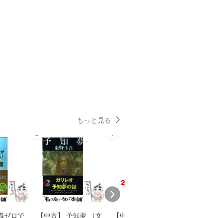
もっと見る
6
7
8
識ゼロで
【中古】 予知夢 （文
【中古】 野ブタ。を
【中古】 