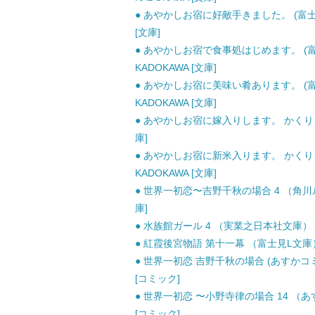
● あやかしお宿に好敵手きました。 (富士見L
[文庫]
● あやかしお宿で食事処はじめます。 (富士
KADOKAWA [文庫]
● あやかしお宿に美味い肴あります。 (富士見L
KADOKAWA [文庫]
● あやかしお宿に嫁入りします。 かくりよの宿
庫]
● あやかしお宿に新米入ります。 かくりよの宿飯
KADOKAWA [文庫]
● 世界一初恋〜吉野千秋の場合 4 （角川ルビ
庫]
● 水族館ガール 4 （実業之日本社文庫） /
● 紅霞後宮物語 第十一幕 （富士見L文庫） /
● 世界一初恋 吉野千秋の場合 (あすかコミック
[コミック]
● 世界一初恋 〜小野寺律の場合 14 （あすか
[コミック]