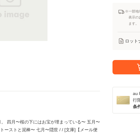
※一部地
表示の
ます。
ロット
a
行
条
月。 四月〜桜の下にはお宝が埋まっている〜 五月〜
ストと泥棒〜 七月〜隠世 / / [文庫]【メール便