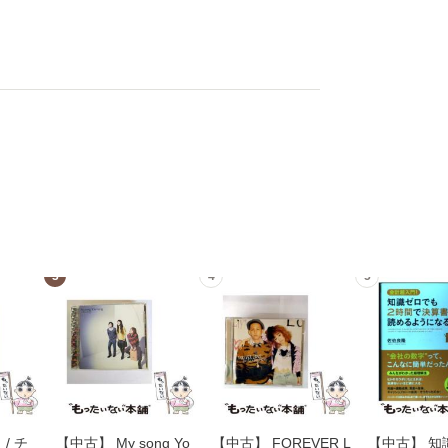
3
4
5
/ チ
【中古】 My song Yo
【中古】 FOREVER L
【中古】 知