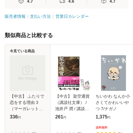
4.7
4.6
4.7
販売者情報
支払い方法
営業日カレンダー
類似商品と比較する
今見ている商品
【中古】 ふたりで
【中古】 架空通貨
ちいかわ なんか小
恋をする理由 3
（講談社文庫） /
さくてかわいいや
（マーガレットコ
池井戸 潤 / 講談社
つ 7/ナガノ
ミックス） / ひろ
[文庫]【メール便送
336
261
1,375
円
円
円
ちひろ / 集英社 [コ
料無料】
ミック]【メール便
送料無料