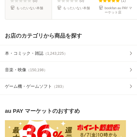
送料無料】
(0)
(0)
(1)
もったいない本舗
もったいない本舗
bookfan au PAY マ
ーケット店
お店のカテゴリから商品を探す
本・コミック・雑誌
（
1,243,225
）
音楽・映像
（
150,198
）
ゲーム機・ゲームソフト
（
283
）
au PAY マーケット
のおすすめ