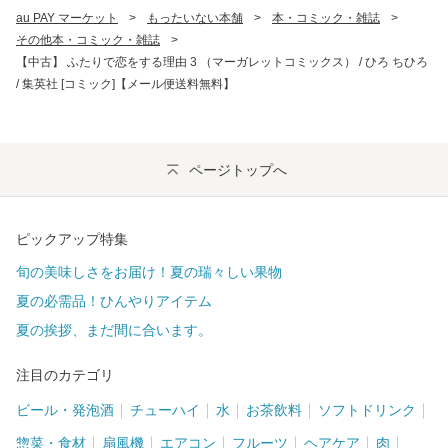
au PAY マーケット
>
もったいない本舗
>
本・コミック・雑誌
>
その他本・コミック・雑誌
>
【中古】 ふたりで恋をする理由 3 （マーガレットコミックス） / ひろ ちひろ
/ 集英社 [コミック]【メール便送料無料】
ページトップへ
ピックアップ特集
旬の美味しさをお届け！夏の瑞々しい果物
夏の必需品！ひんやりアイテム
夏の挨拶、まだ間に合います。
注目のカテゴリ
ビール・発泡酒
チューハイ
水
お茶飲料
ソフトドリンク
惣菜・食材
扇風機
エアコン
フルーツ
ヘアケア
肉