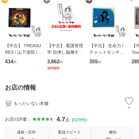
1
2
3
4
【中古】 TREASU
【中古】 看護管理
【中古】 生命力 /
【中
RES / 山下達郎 /
学 自律し協働する
チャットモンチー /
You
イーストウエス
専門職の看護マネ
キューンレコード
のがか
434
3,862
355
28
円
円
円
ト・ジャパン [CD]
ジメントスキル 改
[CD]【メール便送
【
送料無料
【メール便送料無
訂第3版 (看護学テ
料無料】
料
料】
キストNiCE) / 手島
恵 藤本幸三 / 南江
お店の情報
堂 [単行
もったいない本舗
0
4.7
お店の評価：
点
(
829
件
)
連絡・応対
配送スピード
梱包