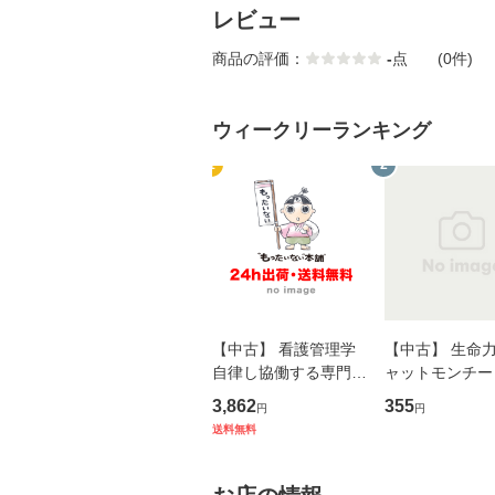
レビュー
商品の評価：
-
点
(0件)
ウィークリーランキング
1
2
【中古】 看護管理学
【中古】 生命力 
自律し協働する専門職
ャットモンチー 
の看護マネジメントス
ーンレコード [C
3,862
355
円
円
キル 改訂第3版 (看護
【メール便送料
送料無料
学テキストNiCE) / 手
島恵 藤本幸三 / 南江
堂 [単行