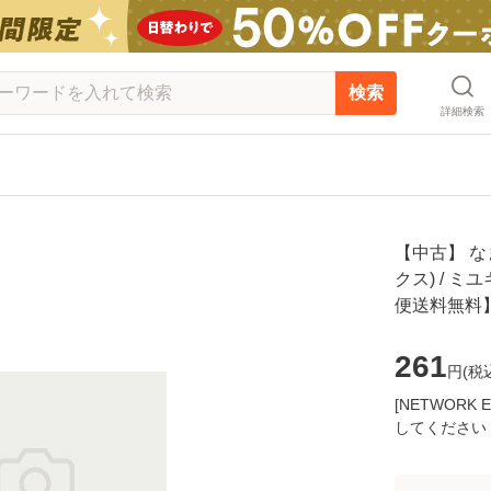
検索
詳細検索
【中古】 な
クス) / ミ
便送料無料
261
円(
税
[NETWOR
してください