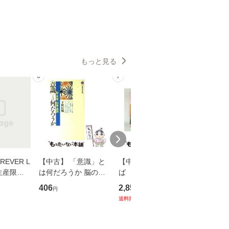
もっと見る
6
7
8
EVER L
【中古】 「意識」と
【中古】 耳をすませ
【中古】
生産限定
は何だろうか 脳の来
ば 〈2枚組〉 [DVD] /
も2時間
翔太×加藤
歴、知覚の錯誤 （講
ブエナ・ビスタ・ホー
めるよう
406
2,852
253
円
円
円
談社現代新書） / 下条
ム・エンターテイメン
計超入門！
送料無料
】
信輔 / 講談社 [新書]
ト [DVD]【メール便送
隆 / 高
【メール便送料無料】
料無料】
（ソフト
【メール