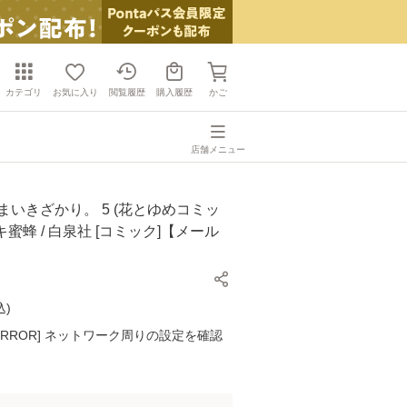
カテゴリ
お気に入り
閲覧履歴
購入履歴
かご
店舗メニュー
まいきざかり。 5 (花とゆめコミッ
ユキ蜜蜂 / 白泉社 [コミック]【メール
】
込
)
K ERROR] ネットワーク周りの設定を確認