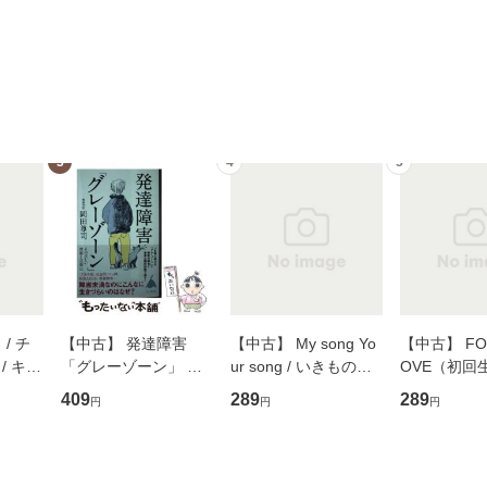
3
4
5
/ チ
【中古】 発達障害
【中古】 My song Yo
【中古】 FOR
/ キュ
「グレーゾーン」 そ
ur song / いきものが
OVE（初回
D]
の正しい理解と克服法
かり / [CD]【メール便
盤） / 清水
409
289
289
円
円
円
無料】
(SB新書 572) / 岡田尊
送料無料】
ミリヤ / [CD]【メール
司 / ＳＢクリエイティ
便送料無料
ブ [新書]【メール便送
料無料】