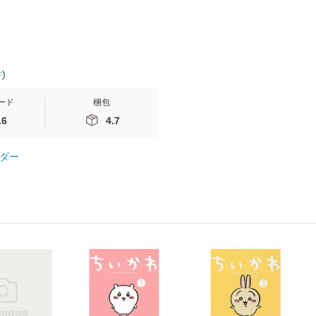
件
)
ード
梱包
.6
4.7
ダー