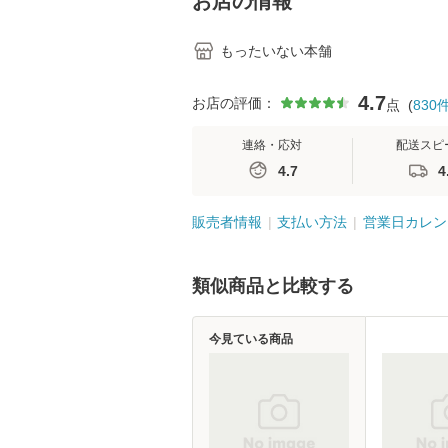
お店の情報
もったいない本舗
4.7
お店の評価：
点
(
830
連絡・応対
配送スピ
4.7
4
販売者情報
支払い方法
営業日カレン
類似商品と比較する
今見ている商品