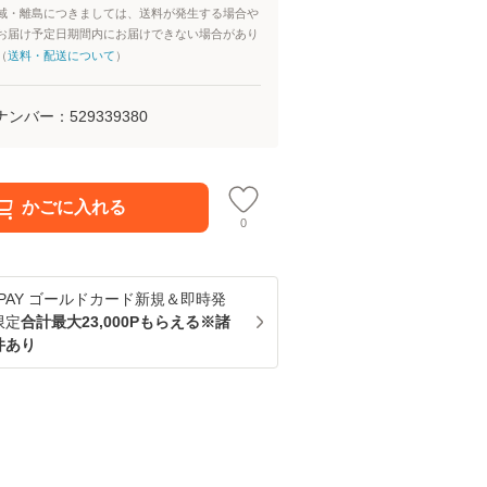
域・離島につきましては、送料が発生する場合や
お届け予定日期間内にお届けできない場合があり
（
送料・配送について
）
ナンバー：
529339380
かごに入れる
0
u PAY ゴールドカード新規＆即時発
限定
合計最大23,000Pもらえる※諸
件あり