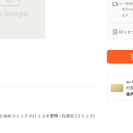
※一部地
表示の
ます。
ロット
a
行
条
ゆめコミックス) / ミユキ蜜蜂 / 白泉社 [コミック]